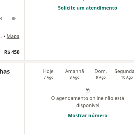
Solicite um atendimento
3
Teleconsulta
Salvador - BA, 41701-015, Salvador
•
Mapa
R$ 450
nhas
Hoje
Amanhã
Dom,
7 Ago
8 Ago
9 Ago
10 Ago
O agendamento online não está
disponível
Mostrar número