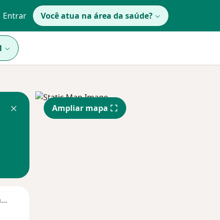
Entrar
Você atua na área da saúde?
1
Ampliar mapa
Segunda-feira
Ter,
Qua
Qui,
11 Ago
12 Ago
13 Ago