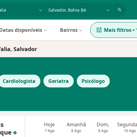
dade, doença ou nome
cidade ou região
Datas disponíveis
Bairros
Mais filtros
•
alia, Salvador
Cardiologista
Geriatra
Psicólogo
us
Hoje
Amanhã
Dom,
rque
7 Ago
8 Ago
9 Ago
10 Ago