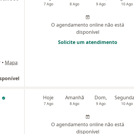
7 Ago
8 Ago
9 Ago
10 Ago
O agendamento online não está
disponível
Solicite um atendimento
r
•
Mapa
sponível
s
Hoje
Amanhã
Dom,
7 Ago
8 Ago
9 Ago
10 Ago
O agendamento online não está
disponível