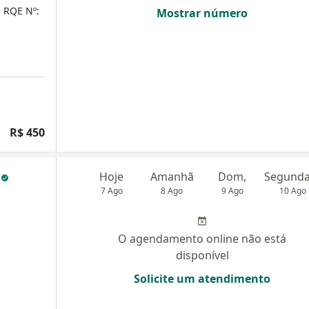
- RQE Nº:
Mostrar número
R$ 450
a
Hoje
Amanhã
Dom,
7 Ago
8 Ago
9 Ago
10 Ago
O agendamento online não está
disponível
Solicite um atendimento