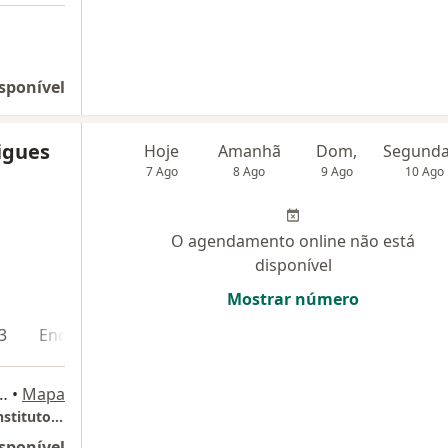
sponível
igues
Hoje
Amanhã
Dom,
7 Ago
8 Ago
9 Ago
10 Ago
O agendamento online não está
disponível
Mostrar número
3
Endereço 4
Teleconsulta
das Árvores, Torre Londres, Sala 2209, Salvador
•
Mapa
Fundação de Neurologia e Neurocirurgia - Instituto do Cérebro
sponível