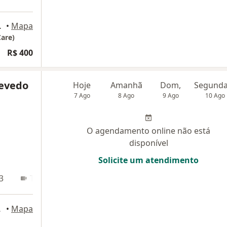
, Salvador
•
Mapa
Care)
R$ 400
zevedo
Hoje
Amanhã
Dom,
7 Ago
8 Ago
9 Ago
10 Ago
O agendamento online não está
disponível
Solicite um atendimento
3
Teleconsulta
 Salvador
•
Mapa