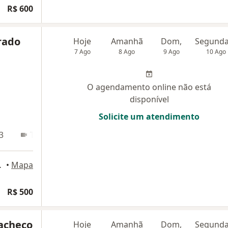
R$ 600
rado
Hoje
Amanhã
Dom,
7 Ago
8 Ago
9 Ago
10 Ago
O agendamento online não está
disponível
Solicite um atendimento
3
Teleconsulta
6, Salvador
•
Mapa
R$ 500
Pacheco
Hoje
Amanhã
Dom,