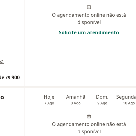
O agendamento online não está
disponível
Solicite um atendimento
pa
de r$ 900
no
Hoje
Amanhã
Dom,
7 Ago
8 Ago
9 Ago
10 Ago
O agendamento online não está
disponível