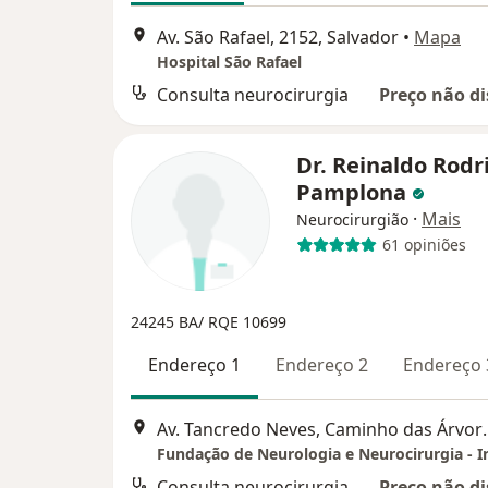
Av. São Rafael, 2152, Salvador
•
Mapa
Hospital São Rafael
Consulta neurocirurgia
Preço não di
Dr. Reinaldo Rodr
Pamplona
·
Mais
Neurocirurgião
61 opiniões
24245 BA/ RQE 10699
Endereço 1
Endereço 2
Endereço 
Av. Tancredo Neves, Caminho 
Consulta neurocirurgia
Preço não di