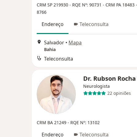
CRM SP 219930
- RQE Nº: 90731
- CRM PA 18483
8766
Endereço
Teleconsulta
Salvador
•
Mapa
Bahia
Teleconsulta
Dr. Rubson Roch
Neurologista
22 opiniões
CRM BA 21249
- RQE Nº: 13102
Endereço
Teleconsulta