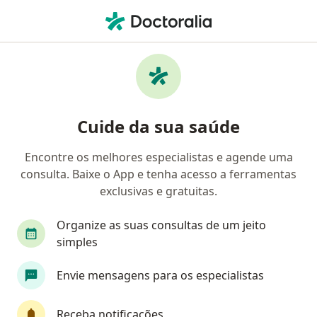
Men
Doença De Parkinson • Salvador, Bahia BA
Filtros
• 1
Convênio
Mapa
Profissionais com experiência Doença de
Cuide da sua saúde
Parkinson, Salvador
Encontre os melhores especialistas e agende uma
consulta. Baixe o App e tenha acesso a ferramentas
Qual especialização você está procurando?
exclusivas e gratuitas.
Neurologista
Geriatra
Médico clínico gera
Organize as suas consultas de um jeito
simples
Envie mensagens para os especialistas
Receba notificações