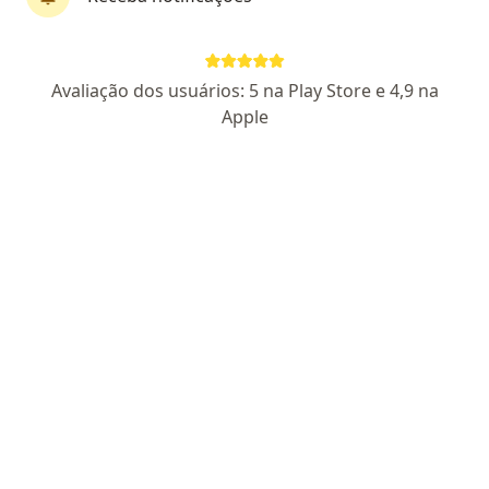
Dr. Mauricio Valverde Liberato
Avaliação dos usuários: 5 na Play Store e 4,9 na
Geriatra, Médico clínico geral
Apple
2 opiniões
CRM 18700 BA
- RQE 16369
- RQE 16370
Especialista em Geriatria
Especialista em Saúde do Idoso e Envelhecimento
Especialista em Cognição
Endereço
Teleconsulta
Av. Juracy Magalhães Júnior, 2096 - Rio Vermelho, Salvador
•
Mapa
CENTRO MÉDICO / HOSPITAL ALIANÇA
Consulta geriatria
R$ 650
Esse especialista não oferece agendamento online para esse endereço.