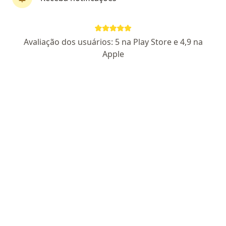
Pagamento online
Parcelamento disponível
Avaliação dos usuários: 5 na Play Store e 4,9 na
Dra. Bruna Cogo
Apple
·
Mais
Cardiologista
16 opiniões
CRM SP 192054
RQE: 102759
Especialista em Cardiologia.
Presencial em Santos e Teleconsulta para todos.
Consultas personalizadas para sua saúde cardíaca.
Endereço
Teleconsulta
Av. Ana Costa, 228, Santos
•
Mapa
Dra. Bruna Cogo
Consulta Cardiologia
R$ 500