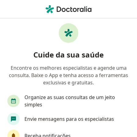
Men
Hipertrofia Ventricular Esquerda • Santos, São Paulo SP
Filtros
• 1
Convênio
Mapa
Profissionais com experiência Hipertrofia
Cuide da sua saúde
Ventricular Esquerda, Santos
Encontre os melhores especialistas e agende uma
consulta. Baixe o App e tenha acesso a ferramentas
Qual especialização você está procurando?
exclusivas e gratuitas.
Cardiologista
Cirurgião cardiovascular
Mé
Organize as suas consultas de um jeito
simples
Envie mensagens para os especialistas
Receba notificações