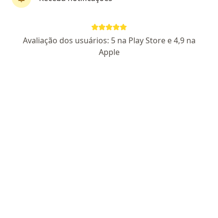
Dr. Matheus Tosi Teixeira
Avaliação dos usuários: 5 na Play Store e 4,9 na
·
Mais
Médico clínico geral
Apple
6 opiniões
CRM SP 241661
Av. Duque de Caxias 11-38, Bauru
•
Mapa
Clinica da Cidade - Bauru
Consulta clínico geral
R$ 120
Esse especialista não oferece agendamento online para esse endereço.
Solicite um atendimento