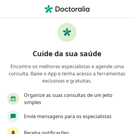
Men
Infarto • Bauru, São Paulo SP
Filtros
• 1
Convênio
Mapa
Profissionais com experiência Infarto,
Cuide da sua saúde
Bauru
Encontre os melhores especialistas e agende uma
consulta. Baixe o App e tenha acesso a ferramentas
Qual especialização você está procurando?
exclusivas e gratuitas.
Médico clínico geral
Cardiologista
Intensi
Organize as suas consultas de um jeito
simples
Envie mensagens para os especialistas
Receba notificações