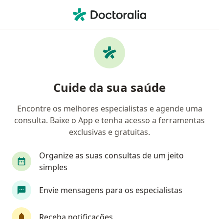
Men
Micropênis • Curitiba, Paraná PR
Filtros
• 1
Mapa
Profissionais com experiência Micropênis,
Cuide da sua saúde
Curitiba
Encontre os melhores especialistas e agende uma
consulta. Baixe o App e tenha acesso a ferramentas
Qual especialização você está procurando?
exclusivas e gratuitas.
Endocrinologista pediátrico
Organize as suas consultas de um jeito
simples
Envie mensagens para os especialistas
Receba notificações