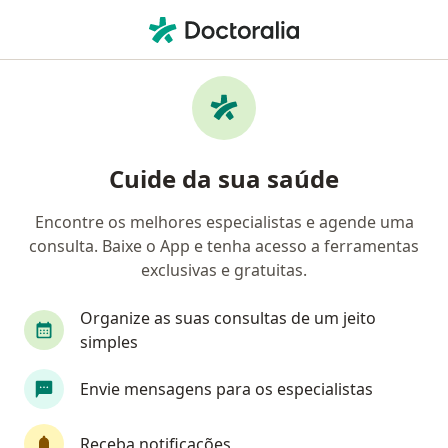
Men
Mindfulness Insônia Ansiedade Impulsividade • Indaiatuba, São Paulo SP
Filtros
• 1
Convênio
Mapa
Profissionais com experiência Mindfulness
Cuide da sua saúde
(insônia/ansiedade/impulsividade),
Indaiatuba
Encontre os melhores especialistas e agende uma
consulta. Baixe o App e tenha acesso a ferramentas
Qual especialização você está procurando?
exclusivas e gratuitas.
Psicanalista
Psicólogo
Organize as suas consultas de um jeito
simples
Envie mensagens para os especialistas
Receba notificações