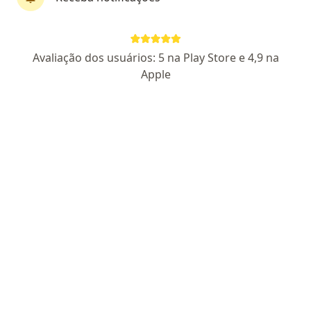
Avaliação dos usuários: 5 na Play Store e 4,9 na
Gustavo Marinho
Apple
·
Mais
Psicólogo
60 opiniões
CRP 06/190645
Endereço
Teleconsulta
Avenida Presidente Kenedy 1386, Indaiatuba
•
Mapa
Consultório Online (Indaiatuba)
Consulta Psicologia
R$ 100
Esse especialista não oferece agendamento online para esse endereço.
Solicite um atendimento