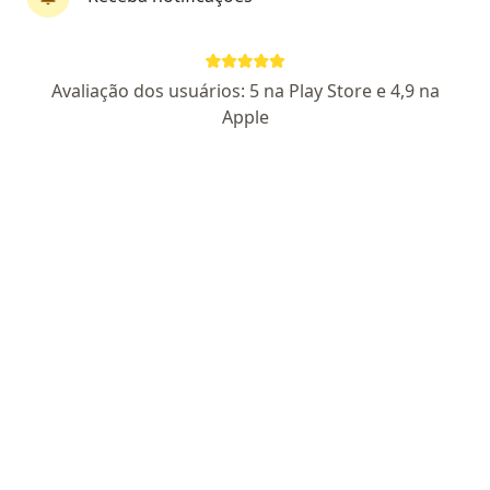
Perfil novo
Pagamento online
Avaliação dos usuários: 5 na Play Store e 4,9 na
Parcelamento disponível
Apple
Dr. Reinaldo J Gusmão
·
Mais
Otorrino
1 opinião
CRM SP 37973
RQE Nº: 131814
Doenças do ouvido , nariz e garganta
FCM da Unicamp
Especialização em Otorrinoalaringologia
Rua Duque de Caxias, 780 - sala 41, Campinas
•
Mapa
Clínica Dr Reinaldo Gusmão
Consulta Otorrinolaringologia
R$ 722
Esse especialista não oferece agendamento online para esse endereço.