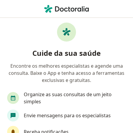
Men
Otite • Campinas, São Paulo SP
Filtros
• 1
Convênio
Mapa
Profissionais com experiência Otite,
Cuide da sua saúde
Campinas
Encontre os melhores especialistas e agende uma
consulta. Baixe o App e tenha acesso a ferramentas
Qual especialização você está procurando?
exclusivas e gratuitas.
Otorrino
Pediatra
Médico clínico geral
Organize as suas consultas de um jeito
simples
Envie mensagens para os especialistas
Receba notificações