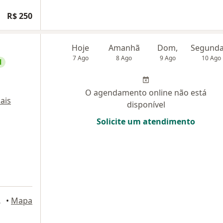
R$ 250
Hoje
Amanhã
Dom,
7 Ago
8 Ago
9 Ago
10 Ago
l
O agendamento online não está
ais
disponível
Solicite um atendimento
uarulhos
•
Mapa