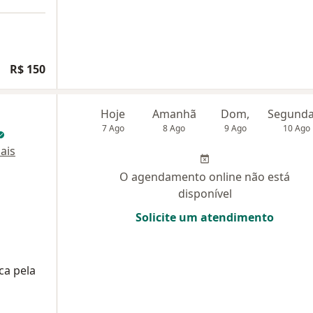
R$ 150
Hoje
Amanhã
Dom,
7 Ago
8 Ago
9 Ago
10 Ago
ais
O agendamento online não está
disponível
Solicite um atendimento
ca pela