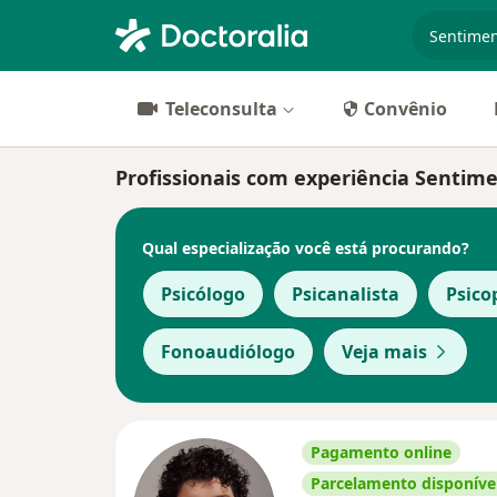
especiali
Teleconsulta
Convênio
Profissionais com experiência Sentim
Qual especialização você está procurando?
Psicólogo
Psicanalista
Psic
Fonoaudiólogo
Veja mais
Pagamento online
Parcelamento disponíve