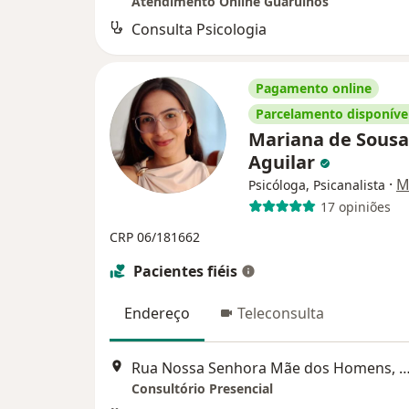
Atendimento Online Guarulhos
Consulta Psicologia
Pagamento online
Parcelamento disponíve
Mariana de Sousa
Aguilar
·
M
Psicóloga, Psicanalista
17 opiniões
CRP 06/181662
Pacientes fiéis
Endereço
Teleconsulta
Rua Nossa Senhora Mãe dos Homens, 487, G
Consultório Presencial