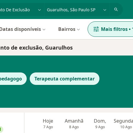
dade, doença ou nome
cidade ou região
Datas disponíveis
Bairros
Mais filtros
•
ento de exclusão, Guarulhos
opedagogo
Terapeuta complementar
Hoje
Amanhã
Dom,
7 Ago
8 Ago
9 Ago
10 Ago
l