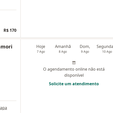
R$ 170
amori
Hoje
Amanhã
Dom,
7 Ago
8 Ago
9 Ago
10 Ago
O agendamento online não está
disponível
Solicite um atendimento
apa