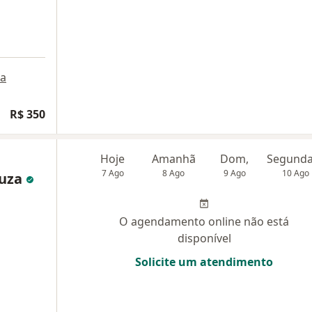
a
R$ 350
Hoje
Amanhã
Dom,
7 Ago
8 Ago
9 Ago
10 Ago
ouza
O agendamento online não está
disponível
Solicite um atendimento