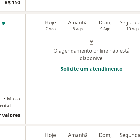
R$ 150
e
Hoje
Amanhã
Dom,
7 Ago
8 Ago
9 Ago
10 Ago
O agendamento online não está
disponível
Solicite um atendimento
 13° andar, Guarulhos
•
Mapa
ental
 valores
Hoje
Amanhã
Dom,