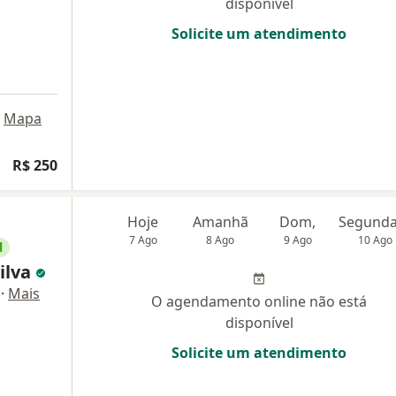
disponível
Solicite um atendimento
Mapa
R$ 250
Hoje
Amanhã
Dom,
7 Ago
8 Ago
9 Ago
10 Ago
l
Silva
·
Mais
O agendamento online não está
disponível
Solicite um atendimento