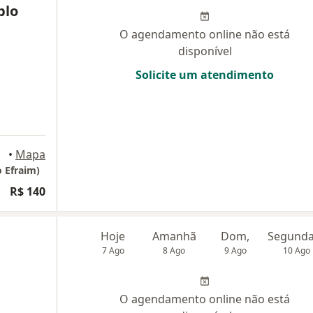
blo
O agendamento online não está
disponível
Solicite um atendimento
lhos
•
Mapa
 Efraim)
R$ 140
Hoje
Amanhã
Dom,
7 Ago
8 Ago
9 Ago
10 Ago
O agendamento online não está