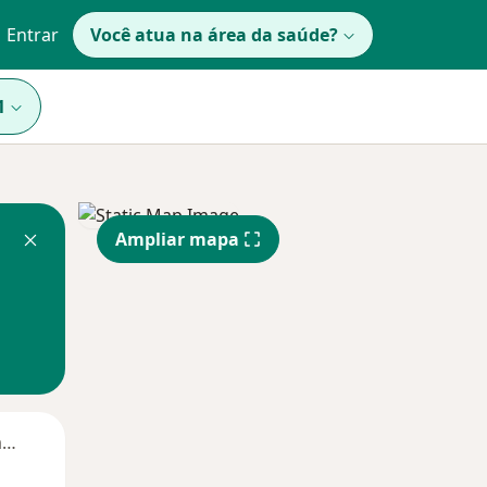
Entrar
Você atua na área da saúde?
1
Ampliar mapa
Segunda-feira
Ter,
Qua
Qui,
11 Ago
12 Ago
13 Ago