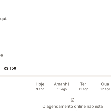
qui.
pa
R$ 150
Hoje
Amanhã
Ter,
Qua
9 Ago
10 Ago
11 Ago
12 Ago
O agendamento online não está