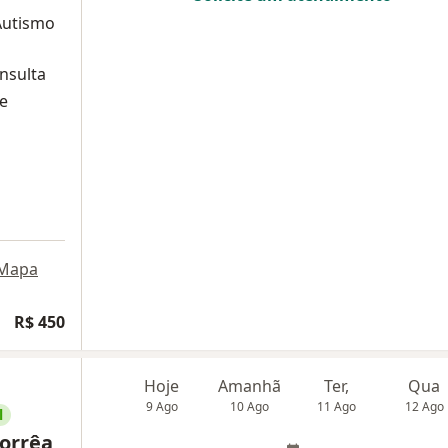
Autismo
nsulta
 e
Mapa
R$ 450
Hoje
Amanhã
Ter,
Qua
9 Ago
10 Ago
11 Ago
12 Ago
l
Corrêa