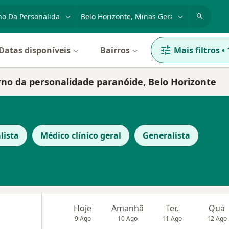
dade, doença ou nome
cidade ou região
Datas disponíveis
Bairros
Mais filtros
•
rno da personalidade paranóide, Belo Horizonte
lista
Médico clínico geral
Generalista
Hoje
Amanhã
Ter,
Qua
9 Ago
10 Ago
11 Ago
12 Ago