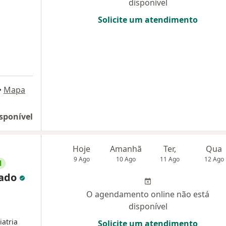
disponível
Solicite um atendimento
•
Mapa
sponível
Hoje
Amanhã
Ter,
Qua
9 Ago
10 Ago
11 Ago
12 Ago
l
iado
O agendamento online não está
disponível
atria
Solicite um atendimento