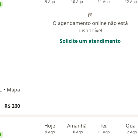
9 Ago
10 Ago
11 Ago
12 Ago
l
O agendamento online não está
disponível
Solicite um atendimento
Jorge Fontana, Belo Horizonte
•
Mapa
R$ 260
Hoje
Amanhã
Ter,
Qua
9 Ago
10 Ago
11 Ago
12 Ago
l