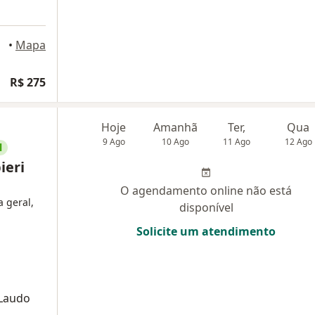
•
Mapa
R$ 275
Hoje
Amanhã
Ter,
Qua
9 Ago
10 Ago
11 Ago
12 Ago
l
ieri
O agendamento online não está
a geral,
disponível
Solicite um atendimento
 Laudo