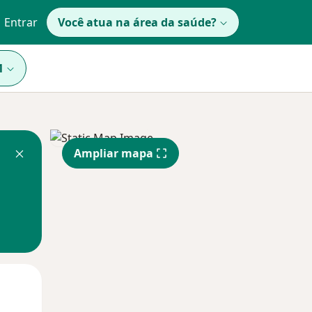
Entrar
Você atua na área da saúde?
1
Ampliar mapa
Qui,
Sex,
Sáb,
13 Ago
14 Ago
15 Ago