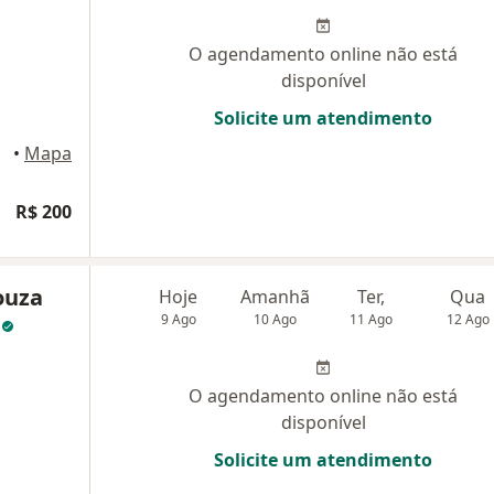
O agendamento online não está
disponível
Solicite um atendimento
•
Mapa
R$ 200
ouza
Hoje
Amanhã
Ter,
Qua
o
9 Ago
10 Ago
11 Ago
12 Ago
O agendamento online não está
disponível
Solicite um atendimento