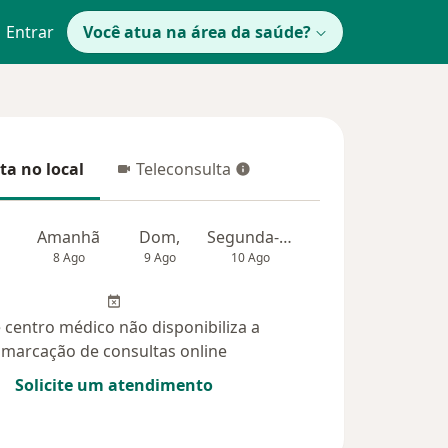
Entrar
Você atua na área da saúde?
ta no local
Teleconsulta
 no local
Teleconsulta
Amanhã
Dom,
Segunda-feira
Ter,
Qua
8 Ago
9 Ago
10 Ago
11 Ago
12 Ag
 centro médico não disponibiliza a
marcação de consultas online
Solicite um atendimento