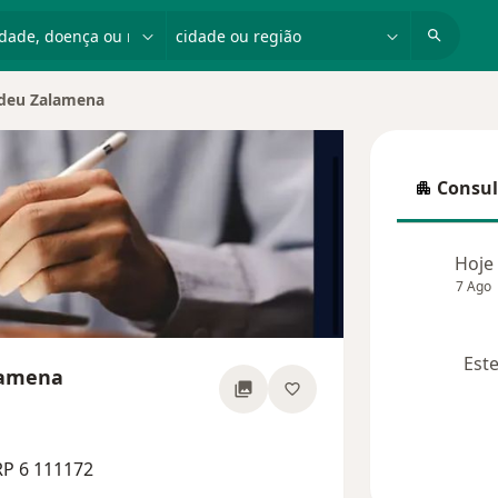
dade, doença ou nome
cidade ou região
adeu Zalamena
ade
Consul
Consulta
Hoje
7 Ago
Este
lamena
s especializações
RP 6 111172