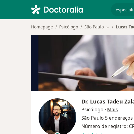
especiali
Homepage
Psicólogo
São Paulo
Lucas T
Mudar de cid
Dr.
Lucas Tadeu Za
sobre a
Psicólogo
·
Mais
São Paulo
5 endereços
Número de registro: C