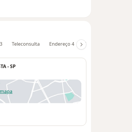
3
Teleconsulta
Endereço 4
Endereço 5
A - SP
 mapa
re num novo separador