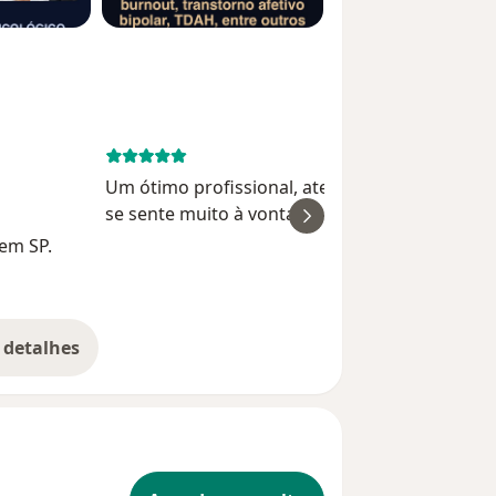
June 16, 
Um ótimo profissional, atento, acolhedor!! Vo
se sente muito à vontade.
 em SP.
Pol
 detalhes
bre a experiência