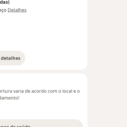
das)
eço
Detalhes
 detalhes
bre o endereço
rtura varia de acordo com o local e o
ndamento!