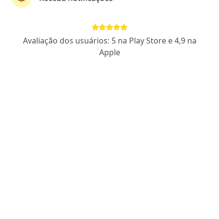
Avaliação dos usuários: 5 na Play Store e 4,9 na
Apple
Gustavo Giacometti
Psicólogo
7 opiniões
CRP RO 04958
Endereço
Teleconsulta
Rua Deputado Antônio Edu Vieira, Florianópolis
•
Mapa
Atendimento online em Florianópolis
Atendimento psicológico online
Consultar valores