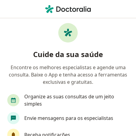
Men
Transtornos De Ansiedade • Gama, Distrito Federal DF
Filtros
• 1
Convênio
Mapa
Profissionais com experiência Transtornos
Cuide da sua saúde
de ansiedade, Gama
Encontre os melhores especialistas e agende uma
consulta. Baixe o App e tenha acesso a ferramentas
Qual especialização você está procurando?
exclusivas e gratuitas.
Psicólogo
Psicanalista
Nutricionista
Organize as suas consultas de um jeito
simples
Envie mensagens para os especialistas
Receba notificações