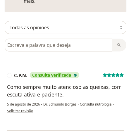
Saber mais sobre pareceres
mais.
Pesquisar em opiniões
C.P.N.
Consulta verificada
C
Como sempre muito atencioso as queixas, com
escuta ativa e paciente.
5 de agosto de 2026
•
Dr. Edmundo Borges
•
Consulta nutrologia
•
na opinião do utilizador C.P.N.
Solicitar revisão