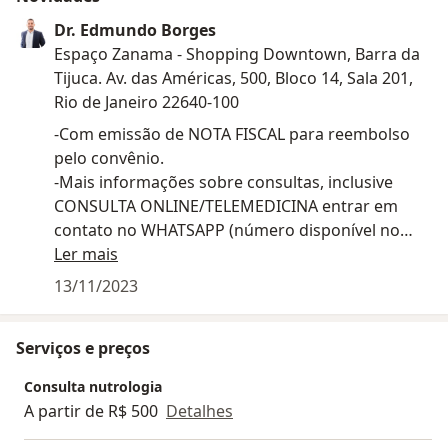
Dr. Edmundo Borges
Espaço Zanama - Shopping Downtown, Barra da
Tijuca. Av. das Américas, 500, Bloco 14, Sala 201,
Rio de Janeiro 22640-100
-Com emissão de NOTA FISCAL para reembolso
pelo convênio.
-Mais informações sobre consultas, inclusive
CONSULTA ONLINE/TELEMEDICINA entrar em
contato no WHATSAPP (número disponível no
Doctoralia).
Ler mais
-Oferecemos pacote de consultas e
13/11/2023
acompanhamento nutricional com PREÇO
DIFERENCIADO.
Serviços e preços
-Oferecemos terapia nutricional injetável.
Consulta nutrologia
A partir de R$ 500
Detalhes