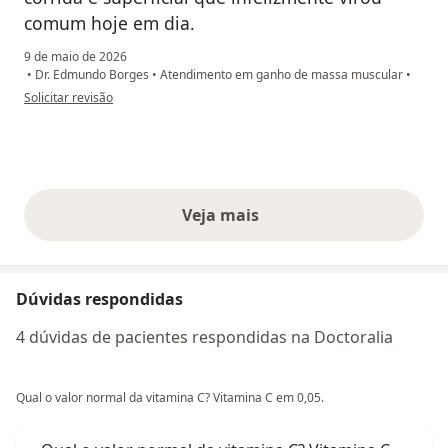
comum hoje em dia.
9 de maio de 2026
•
Dr. Edmundo Borges
•
Atendimento em ganho de massa muscular
•
na opinião do utilizador Alfredo Cardoso
Solicitar revisão
Veja mais
opiniões acima
Dúvidas respondidas
4 dúvidas de pacientes respondidas na Doctoralia
Qual o valor normal da vitamina C? Vitamina C em 0,05.