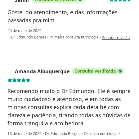
Samir
Gostei do atendimento, e das informações
passadas pra mim.
20 de maio de 2026
na opinião do utiliza
•
Dr. Edmundo Borges
•
Primeira consulta nutrologia
•
Solicitar revisão
Amanda Albuquerque
Consulta verificada
A
Recomendo muito o Dr Edmundo. Ele é sempre
muito cuidadoso e atencioso, e em todas as
minhas consultas explica cada detalhe com
clareza e paciência, tirando todas as dúvidas de
forma tranquila e acolhedora.
16 de maio de 2026
•
Dr. Edmundo Borges
•
Consulta nutrologia
•
na opinião do utilizador Amanda Albuquerque