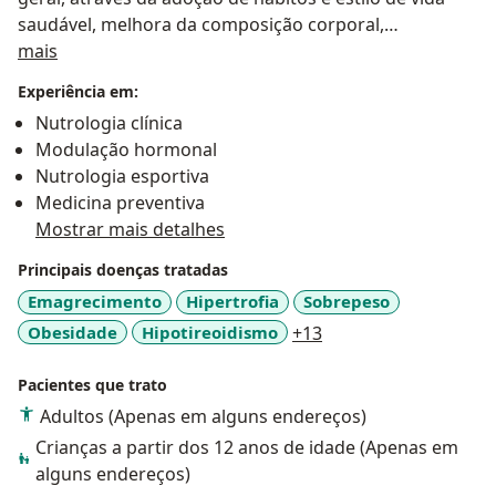
saudável, melhora da composição corporal,
Sobre mim
emagrecimento e ganho de massa muscular. Atuo na
mais
melhora da performance esportiva em atletas e não
Experiência em:
atletas de todos os esportes, sobretudo na prática de
Nutrologia clínica
surfe. Tenho cursos na área de reposição hormonal,
Modulação hormonal
obedecendo indicações clínicas e em obesidade e
Nutrologia esportiva
suplementação alimentar. Experiência em saúde
Medicina preventiva
pública.
Mostrar mais detalhes
Principais doenças tratadas
Emagrecimento
Hipertrofia
Sobrepeso
a11y_sr_more_disea
Obesidade
Hipotireoidismo
+13
Pacientes que trato
Adultos (Apenas em alguns endereços)
Crianças a partir dos 12 anos de idade (Apenas em
alguns endereços)