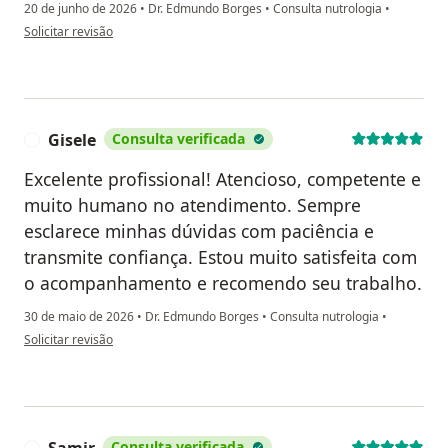
20 de junho de 2026
•
Dr. Edmundo Borges
•
Consulta nutrologia
•
na opinião do utilizador Marta Helena Archanjo
Solicitar revisão
Gisele
Consulta verificada
G
Excelente profissional! Atencioso, competente e
muito humano no atendimento. Sempre
esclarece minhas dúvidas com paciência e
transmite confiança. Estou muito satisfeita com
o acompanhamento e recomendo seu trabalho.
30 de maio de 2026
•
Dr. Edmundo Borges
•
Consulta nutrologia
•
na opinião do utilizador Gisele
Solicitar revisão
Consulta verificada
S