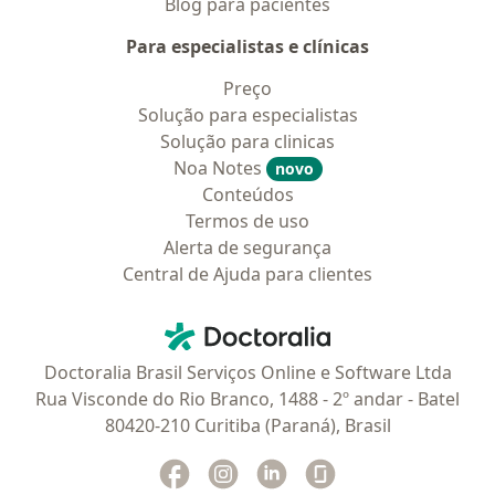
Blog para pacientes
Para especialistas e clínicas
Preço
Solução para especialistas
Solução para clinicas
Noa Notes
novo
Conteúdos
Termos de uso
Alerta de segurança
Central de Ajuda para clientes
Contato
Doctoralia - Homepage
Doctoralia Brasil Serviços Online e Software Ltda
Rua Visconde do Rio Branco, 1488 - 2º andar - Batel
80420-210 Curitiba (Paraná), Brasil
Facebook
abre num novo separador
Instagram
abre num novo separador
Linkedin
abre num novo separad
Glassdoor
abre num novo se