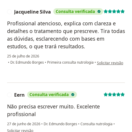
Jacqueline Silva
Consulta verificada
J
Profissional atencioso, explica com clareza e
detalhes o tratamento que prescreve. Tira todas
as dúvidas, esclarecendo com bases em
estudos, o que trará resultados.
25 de julho de 2026
na opinião do utilizad
•
Dr. Edmundo Borges
•
Primeira consulta nutrologia
•
Solicitar revisão
Eern
Consulta verificada
E
Não precisa escrever muito. Excelente
profissional
27 de junho de 2026
•
Dr. Edmundo Borges
•
Consulta nutrologia
•
na opinião do utilizador Eern
Solicitar revisão