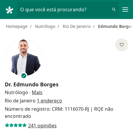
Men
O que você está procurando?
Homepage
Nutrólogo
Rio De Janeiro
Edmundo Borge
Dr.
Edmundo Borges
sobre as especializações
Nutrólogo
·
Mais
Rio de Janeiro
1 endereço
Número de registro: CRM: 1116070-RJ | RQE não
encontrado
241 opiniões