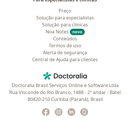
Preço
Solução para especialistas
Solução para clinicas
Noa Notes
novo
Conteúdos
Termos de uso
Alerta de segurança
Central de Ajuda para clientes
Contato
Doctoralia - Homepage
Doctoralia Brasil Serviços Online e Software Ltda
Rua Visconde do Rio Branco, 1488 - 2º andar - Batel
80420-210 Curitiba (Paraná), Brasil
Facebook
abre num novo separador
Instagram
abre num novo separador
Linkedin
abre num novo separad
Glassdoor
abre num novo se