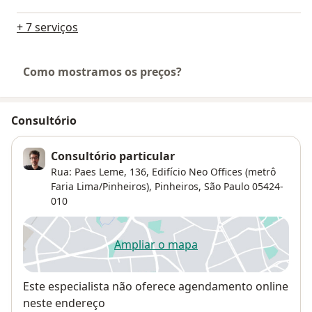
+ 7 serviços
Como mostramos os preços?
Consultório
Consultório particular
Rua: Paes Leme, 136,
Edifício Neo Offices (metrô
Faria Lima/Pinheiros),
Pinheiros
,
São Paulo
05424-
010
Ampliar o mapa
abre num novo separador
Disponibilidade
Este especialista não oferece agendamento online
neste endereço