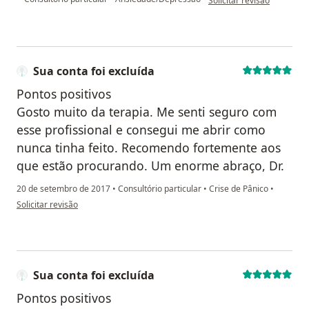
Solicitar revisão
Sua conta foi excluída
Pontos positivos
Gosto muito da terapia. Me senti seguro com
esse profissional e consegui me abrir como
nunca tinha feito. Recomendo fortemente aos
que estão procurando. Um enorme abraço, Dr.
20 de setembro de 2017
•
Consultório particular
•
Crise de Pânico
•
na opinião do utilizador Sua conta foi excluída
Solicitar revisão
Sua conta foi excluída
Pontos positivos