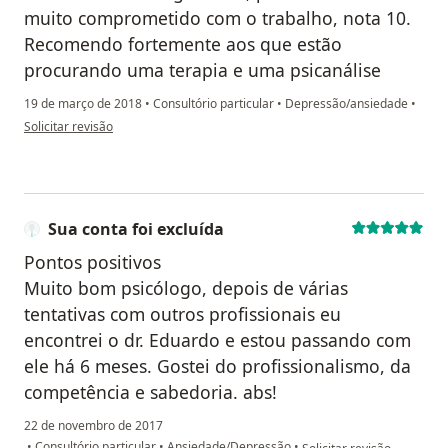
muito comprometido com o trabalho, nota 10.
Recomendo fortemente aos que estão
procurando uma terapia e uma psicanálise
19 de março de 2018
•
Consultório particular
•
Depressão/ansiedade
•
na opinião do utilizador Sua conta foi excluída
Solicitar revisão
Sua conta foi excluída
Pontos positivos
Muito bom psicólogo, depois de várias
tentativas com outros profissionais eu
encontrei o dr. Eduardo e estou passando com
ele há 6 meses. Gostei do profissionalismo, da
competência e sabedoria. abs!
22 de novembro de 2017
na opinião do utilizador Su
•
Consultório particular
•
Ansiedade/Depressão
•