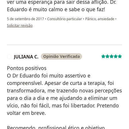
ver uma esperança para sair dessa aflição. Dr.
Eduardo é muito calmo e sabe o que faz!
5 de setembro de 2017
•
Consultório particular
•
Pânico, ansiedade
•
na opinião do utilizador Sua conta foi excluída
Solicitar revisão
JULIANA C.
Opinião Verificada
J
Pontos positivos
O Dr Eduardo foi muito assertivo e
compreensível. Apesar de curta a terapia, foi
transformadora, me trazendo novas percepções
para o dia a dia e me ajudando a eliminar um
vício, não foi fácil, mas foi libertador. Pretendo
voltar em breve.
Recomendo, profissional ético e objetivo.