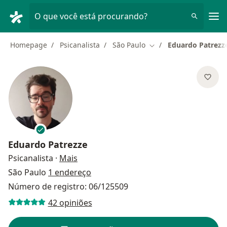
Men
O que você está procurando?
Homepage
Psicanalista
São Paulo
Eduardo Patrezz
Mudar de cidade
Eduardo Patrezze
sobre as especializações
Psicanalista
·
Mais
São Paulo
1 endereço
Número de registro: 06/125509
42 opiniões