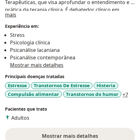
Terapêuticas, que visa aprofundar o entendimento e a
prática da terapia clínica. É debatedor clínico em
Sobre mim
mais
projeto social pela Faculdade de Medicina da USP
onde atua desde 2013. Tem experiência como
Experiência em:
psicólogo na articulação de equipes multiprofissionais
Stress
e formação clínica. Em 2014 participou das formações
Psicologia clínica
em psicanálise pelo Fórum do Campo Lacaniano de
Psicanálise lacaniana
São Paulo. Experiência em atendimentos de adultos
Psicanálise contemporânea
pela Extensão Médico-Acadêmica da USP, pelo Centro
Mostrar mais detalhes
de Atendimento Psicológico da Universidade de São
Principais doenças tratadas
Paulo (CAP-USP) e em clínica particular. Tradutor de
inglês e francês, atua na área de divulgação e
Estresse
Transtornos De Estresse
Histeria
tradução de textos estrangeiros de psicologia e
a11y
Compulsão alimentar
Transtornos do humor
+7
psicanálise. Entre em contato e agende uma consulta!
Pacientes que trato
Adultos
Mostrar mais detalhes
sobre a experiência