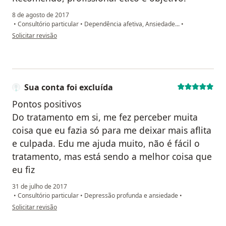
8 de agosto de 2017
•
Consultório particular
•
Dependência afetiva, Ansiedade...
•
na opinião do utilizador JULIANA C.
Solicitar revisão
Sua conta foi excluída
Pontos positivos
Do tratamento em si, me fez perceber muita
coisa que eu fazia só para me deixar mais aflita
e culpada. Edu me ajuda muito, não é fácil o
tratamento, mas está sendo a melhor coisa que
eu fiz
31 de julho de 2017
•
Consultório particular
•
Depressão profunda e ansiedade
•
na opinião do utilizador Sua conta foi excluída
Solicitar revisão