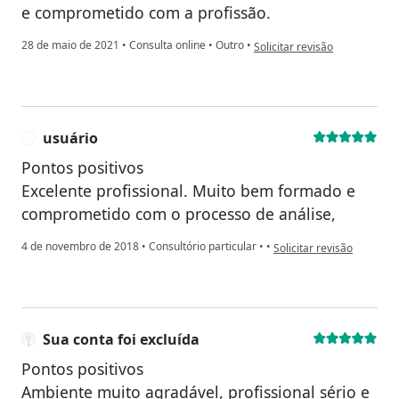
e comprometido com a profissão.
na opinião do utilizador Thaís
28 de maio de 2021
•
Consulta online
•
Outro
•
Solicitar revisão
usuário
U
Pontos positivos
Excelente profissional. Muito bem formado e
comprometido com o processo de análise,
na opinião do utilizador 
4 de novembro de 2018
•
Consultório particular
•
•
Solicitar revisão
Sua conta foi excluída
Pontos positivos
Ambiente muito agradável, profissional sério e