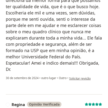
direciona da melhor forma para que possamos
ter qualidade de vida, que é o que busco hoje.
Escolheria ele mil e uma vezes, sem dúvidas,
porque me senti ouvida, senti o interesse da
parte dele em me ajudar e me esclarecer coisas
sobre o meu quadro clínico que nunca me
explicaram durante toda a minha vida... Ele fala
com propriedade e segurança, além de ser
formado na USP que em minha opinião, é a
melhor Universidade Federal do País.
Espetacular! Amei e indico demais!!! Obrigada,
Dr.
na opinião do utilizador Ketl
30 de setembro de 2024
•
outro lugar
•
Outro
•
Solicitar revisão
Regina
Opinião Verificada
R