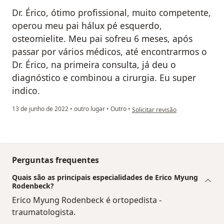
Dr. Érico, ótimo profissional, muito competente,
operou meu pai hálux pé esquerdo,
osteomielite. Meu pai sofreu 6 meses, após
passar por vários médicos, até encontrarmos o
Dr. Érico, na primeira consulta, já deu o
diagnóstico e combinou a cirurgia. Eu super
indico.
na opinião do utilizador Regina
13 de junho de 2022
•
outro lugar
•
Outro
•
Solicitar revisão
Perguntas frequentes
Quais são as principais especialidades de Erico Myung
Rodenbeck?
Erico Myung Rodenbeck é ortopedista -
traumatologista.