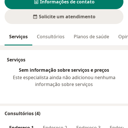
Informações de contato
Solicite um atendimento
Serviços
Consultórios
Planos de saúde
Opin
Serviços
Sem informação sobre serviços e preços
Este especialista ainda não adicionou nenhuma
informação sobre serviços
Consultórios (4)
Endereço 1
Endereço 2
Endereço 3
Endereç