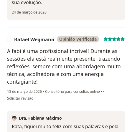
sua evolução.
24 de março de 2026
Rafael Wegmann
Opinião Verificada
R
A fabi é uma profissional incrível! Durante as
sessões ela está realmente presente, trazendo
reflexões, sempre com uma abordagem muito
técnica, acolhedora e com uma energia
contagiante!
13 de março de 2026
•
Consultório para consultas online
•
•
na opinião do utilizador Rafael Wegmann
Solicitar revisão
Dra. Fabiana Máximo
Rafa, fiquei muito feliz com suas palavras e pela