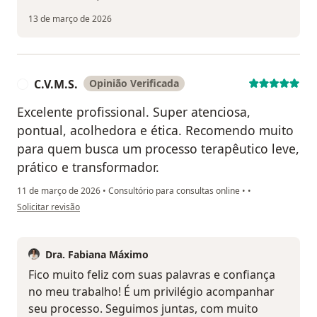
13 de março de 2026
C.V.M.S.
Opinião Verificada
C
Excelente profissional. Super atenciosa,
pontual, acolhedora e ética. Recomendo muito
para quem busca um processo terapêutico leve,
prático e transformador.
11 de março de 2026
•
Consultório para consultas online
•
•
na opinião do utilizador C.V.M.S.
Solicitar revisão
Dra. Fabiana Máximo
Fico muito feliz com suas palavras e confiança
no meu trabalho! É um privilégio acompanhar
seu processo. Seguimos juntas, com muito