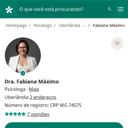
Men
O que você está procurando?
Homepage
Psicólogo
Uberlândia
Fabiana Máximo
Mudar de cidade
Dra.
Fabiana Máximo
sobre as especializações
Psicóloga
·
Mais
Uberlândia
2 endereços
Número de registro: CRP MG 74575
7 opiniões