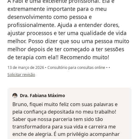
A Fabi é uma excelente profissional. Ela é
extremamente importante para o meu
desenvolvimento como pessoa e
profissionalmente. Ajuda a entender dores,
ajustar processos e ter uma qualidade de vida
melhor. Posso dizer que sou uma pessoa muito
melhor depois de ter começado a ter sessões
de terapia com ela!! Recomendo muito!
13 de março de 2026
•
Consultório para consultas online
•
•
na opinião do utilizador Bruno Palamin
Solicitar revisão
Dra. Fabiana Máximo
Bruno, fiquei muito feliz com suas palavras e
pela confiança depositada no meu trabalho!
Saber que nossa parceria tem sido tão
transformadora para sua vida e carreira me
enche de alegria. É um privilégio acompanhar