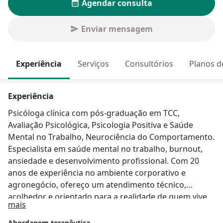
Agendar consulta
Enviar mensagem
Experiência
Serviços
Consultórios
Planos d
Experiência
Psicóloga clínica com pós-graduação em TCC,
Avaliação Psicológica, Psicologia Positiva e Saúde
Mental no Trabalho, Neurociência do Comportamento.
Especialista em saúde mental no trabalho, burnout,
ansiedade e desenvolvimento profissional. Com 20
anos de experiência no ambiente corporativo e
agronegócio, ofereço um atendimento técnico,
acolhedor e orientado para a realidade de quem vive
Sobre mim
mais
sob pressão e busca equilíbrio entre vida profissional
e pessoal. Atendo online para todo Brasil.
Abordagem terapêutica