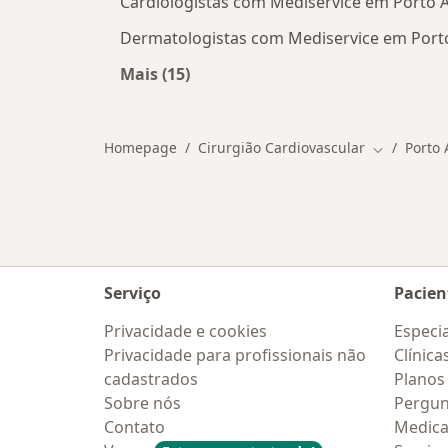
Cardiologistas com Mediservice em Porto 
Dermatologistas com Mediservice em Port
Mais (15)
Mais na categoria: Outros especialis
Homepage
Cirurgião Cardiovascular
Porto 
Mudar de c
Serviço
Pacien
Privacidade e cookies
Especia
Privacidade para profissionais não
Clínica
cadastrados
Planos
Sobre nós
Pergun
Contato
Medic