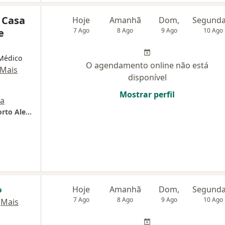
 Casa
Hoje
Amanhã
Dom,
e
7 Ago
8 Ago
9 Ago
10 Ago
 Médico
O agendamento online não está
Mais
disponível
Mostrar perfil
a
Irmandade Santa Casa de Misericórdia de Porto Alegre
Hoje
Amanhã
Dom,
7 Ago
8 Ago
9 Ago
10 Ago
·
Mais