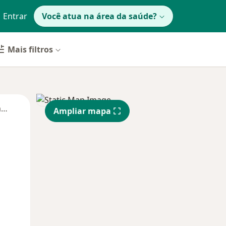
Entrar
Você atua na área da saúde?
Mais filtros
Segunda-feira
Ter,
Qua
Qui,
Ampliar mapa
11 Ago
12 Ago
13 Ago