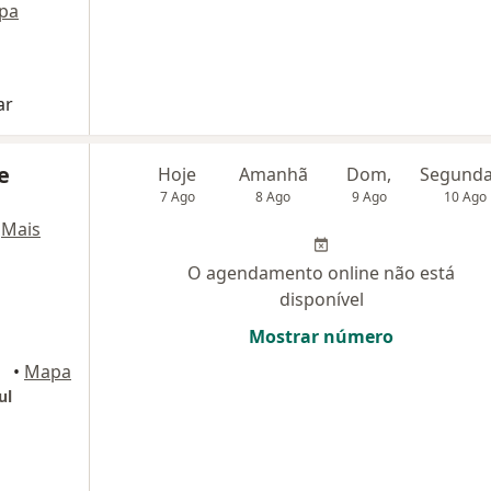
pa
ar
e
Hoje
Amanhã
Dom,
7 Ago
8 Ago
9 Ago
10 Ago
·
Mais
O agendamento online não está
disponível
Mostrar número
•
Mapa
ul