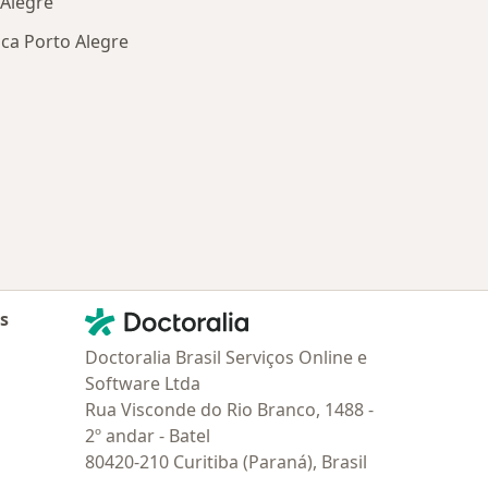
 Alegre
ica Porto Alegre
oenças mais tratadas
Contato
Doctoralia - Homepage
as
Doctoralia Brasil Serviços Online e
Software Ltda
Rua Visconde do Rio Branco, 1488 -
2º andar - Batel
80420-210 Curitiba (Paraná), Brasil