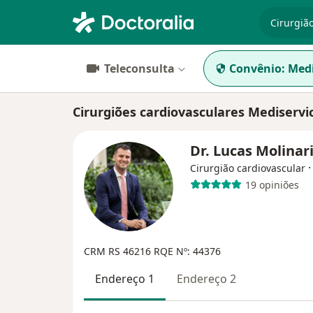
especiali
Teleconsulta
Convênio:
Medi
Cirurgiões cardiovasculares Mediservi
Dr. Lucas Molinar
Cirurgião cardiovascular
19 opiniões
CRM RS 46216
RQE Nº: 44376
Endereço 1
Endereço 2