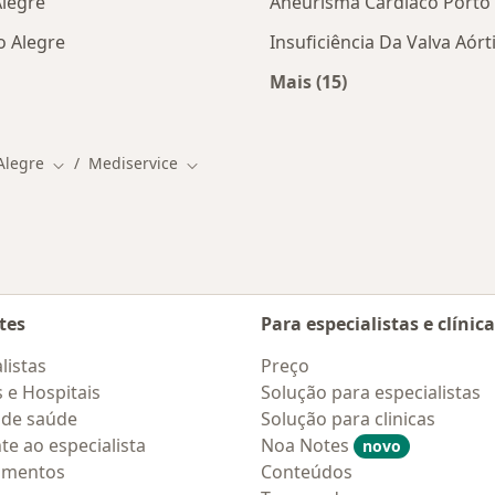
Alegre
Aneurisma Cardíaco Porto
o Alegre
Insuficiência Da Valva Aórt
Mais (15)
tas da Mediservice
Mais na categoria: D
Alegre
Mediservice
idade
Mudar de cidade
Mudar de cidade
tes
Para especialistas e clínic
listas
Preço
s e Hospitais
Solução para especialistas
 de saúde
Solução para clinicas
te ao especialista
Noa Notes
novo
amentos
Conteúdos