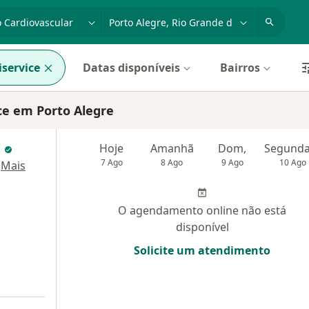
dade, doença ou nome
cidade ou região
service
Datas disponíveis
Bairros
ce em Porto Alegre
i
Hoje
Amanhã
Dom,
7 Ago
8 Ago
9 Ago
10 Ago
·
Mais
O agendamento online não está
disponível
Solicite um atendimento