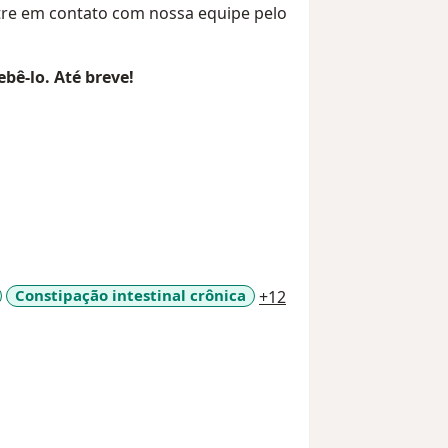
tre em contato com nossa equipe pelo
bê-lo. Até breve!
a11y_sr_more_diseas
Constipação intestinal crônica
+12