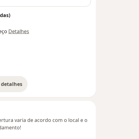
das)
eço
Detalhes
 detalhes
bre o endereço
rtura varia de acordo com o local e o
ndamento!