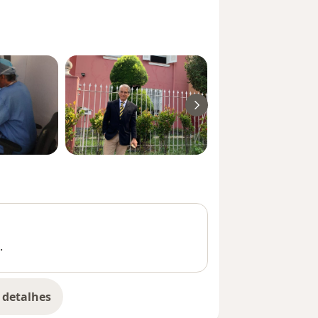
.
 detalhes
bre a experiência