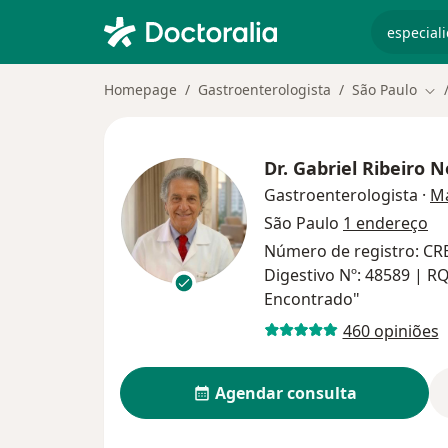
especiali
Homepage
Gastroenterologista
São Paulo
Mud
Dr.
Gabriel Ribeiro 
Gastroenterologista
·
Ma
São Paulo
1 endereço
Número de registro: CRE
Digestivo Nº: 48589 | R
Encontrado"
460 opiniões
Agendar consulta