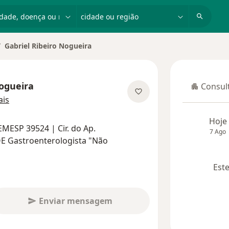
dade, doença ou nome
cidade ou região
Gabriel Ribeiro Nogueira
ar de cidade
Nogueira
Consult
Consulta
sobre as especializações
is
Hoje
MESP 39524 | Cir. do Ap.
7 Ago
QE Gastroenterologista "Não
Este
Enviar mensagem