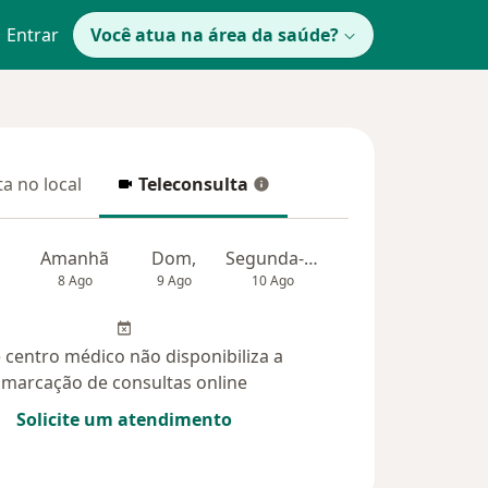
Entrar
Você atua na área da saúde?
a no local
Teleconsulta
 no local
Teleconsulta
Amanhã
Dom,
Segunda-feira
Ter,
Qua
8 Ago
9 Ago
10 Ago
11 Ago
12 Ag
 centro médico não disponibiliza a
marcação de consultas online
Solicite um atendimento