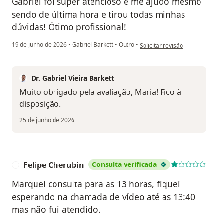
Gabriel foi super atencioso e me ajudo mesmo
sendo de última hora e tirou todas minhas
dúvidas! Ótimo profissional!
na opinião do utilizador Mari
19 de junho de 2026
•
Gabriel Barkett
•
Outro
•
Solicitar revisão
Dr. Gabriel Vieira Barkett
Muito obrigado pela avaliação, Maria! Fico à
disposição.
25 de junho de 2026
Felipe Cherubin
Consulta verificada
F
Marquei consulta para as 13 horas, fiquei
esperando na chamada de vídeo até as 13:40
mas não fui atendido.