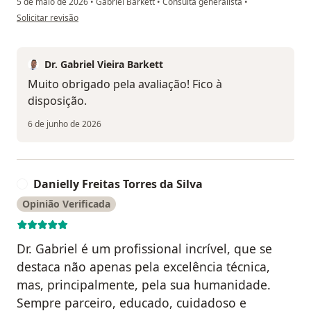
5 de maio de 2026
•
Gabriel Barkett
•
Consulta generalista
•
na opinião do utilizador M.T
Solicitar revisão
Dr. Gabriel Vieira Barkett
Muito obrigado pela avaliação! Fico à
disposição.
6 de junho de 2026
Danielly Freitas Torres da Silva
D
Opinião Verificada
Dr. Gabriel é um profissional incrível, que se
destaca não apenas pela excelência técnica,
mas, principalmente, pela sua humanidade.
Sempre parceiro, educado, cuidadoso e