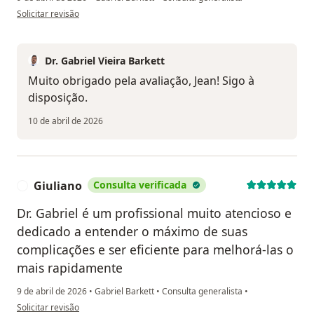
na opinião do utilizador Jean Costa
Solicitar revisão
Dr. Gabriel Vieira Barkett
Muito obrigado pela avaliação, Jean! Sigo à
disposição.
10 de abril de 2026
Giuliano
Consulta verificada
G
Dr. Gabriel é um profissional muito atencioso e
dedicado a entender o máximo de suas
complicações e ser eficiente para melhorá-las o
mais rapidamente
9 de abril de 2026
•
Gabriel Barkett
•
Consulta generalista
•
na opinião do utilizador Giuliano
Solicitar revisão