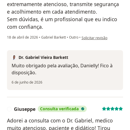
extremamente atencioso, transmite segurança
e acolhimento em cada atendimento.
Sem dúvidas, é um profissional que eu indico
com confiança.
na opinião do utilizador Daniel
18 de abril de 2026
•
Gabriel Barkett
•
Outro
•
Solicitar revisão
Dr. Gabriel Vieira Barkett
Muito obrigado pela avaliação, Danielly! Fico à
disposição.
6 de junho de 2026
Giuseppe
Consulta verificada
G
Adorei a consulta com o Dr. Gabriel, medico
muito atencioso, paciente e didático! Tirou