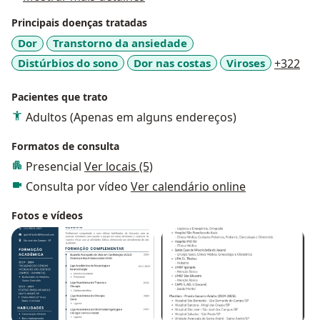
Principais doenças tratadas
Dor
Transtorno da ansiedade
a11
Distúrbios do sono
Dor nas costas
Viroses
+322
Pacientes que trato
Adultos (Apenas em alguns endereços)
Formatos de consulta
Presencial
Ver locais (5)
Consulta por vídeo
Ver calendário online
Fotos e vídeos