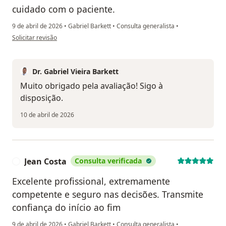
cuidado com o paciente.
9 de abril de 2026
•
Gabriel Barkett
•
Consulta generalista
•
na opinião do utilizador VM
Solicitar revisão
Dr. Gabriel Vieira Barkett
Muito obrigado pela avaliação! Sigo à
disposição.
10 de abril de 2026
Jean Costa
Consulta verificada
J
Excelente profissional, extremamente
competente e seguro nas decisões. Transmite
confiança do início ao fim
9 de abril de 2026
•
Gabriel Barkett
•
Consulta generalista
•