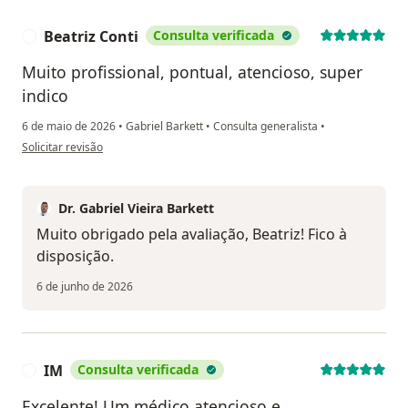
Beatriz Conti
Consulta verificada
B
Muito profissional, pontual, atencioso, super
indico
6 de maio de 2026
•
Gabriel Barkett
•
Consulta generalista
•
na opinião do utilizador Beatriz Conti
Solicitar revisão
Dr. Gabriel Vieira Barkett
Muito obrigado pela avaliação, Beatriz! Fico à
disposição.
6 de junho de 2026
IM
Consulta verificada
I
Excelente! Um médico atencioso e