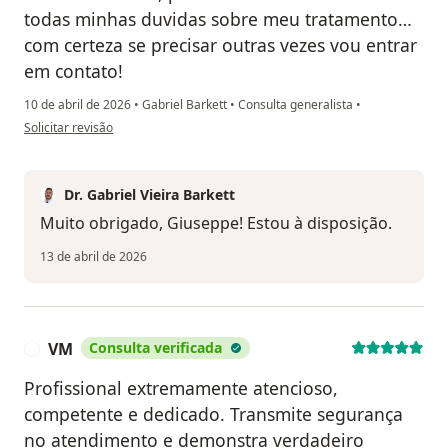
todas minhas duvidas sobre meu tratamento…
com certeza se precisar outras vezes vou entrar
em contato!
10 de abril de 2026
•
Gabriel Barkett
•
Consulta generalista
•
na opinião do utilizador Giuseppe
Solicitar revisão
Dr. Gabriel Vieira Barkett
Muito obrigado, Giuseppe! Estou à disposição.
13 de abril de 2026
VM
Consulta verificada
V
Profissional extremamente atencioso,
competente e dedicado. Transmite segurança
no atendimento e demonstra verdadeiro