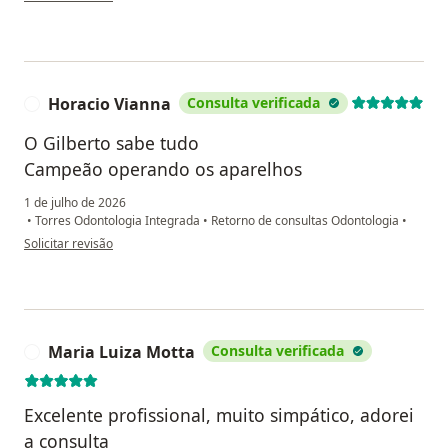
Horacio Vianna
Consulta verificada
H
O Gilberto sabe tudo
Campeão operando os aparelhos
1 de julho de 2026
•
Torres Odontologia Integrada
•
Retorno de consultas Odontologia
•
na opinião do utilizador Horacio Vianna
Solicitar revisão
Maria Luiza Motta
Consulta verificada
M
Excelente profissional, muito simpático, adorei
a consulta