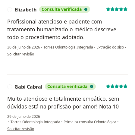
Elizabeth
Consulta verificada
E
Profissional atencioso e paciente com
tratamento humanizado o médico descreve
todo o procedimento adotado.
30 de julho de 2026
•
Torres Odontologia Integrada
•
Extração do siso
•
na opinião do utilizador Elizabeth
Solicitar revisão
Gabi Cabral
Consulta verificada
G
Muito atencioso e totalmente empático, sem
dúvidas está na profissão por amor! Nota 10
29 de julho de 2026
•
Torres Odontologia Integrada
•
Primeira consulta Odontológica
•
na opinião do utilizador Gabi Cabral
Solicitar revisão