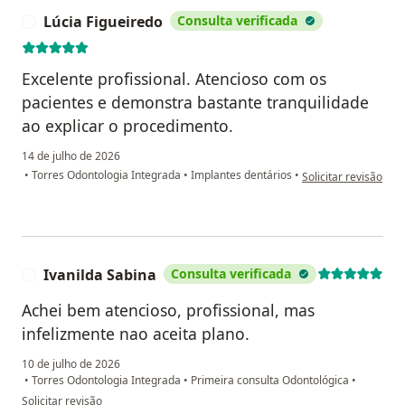
Lúcia Figueiredo
Consulta verificada
L
Excelente profissional. Atencioso com os
pacientes e demonstra bastante tranquilidade
ao explicar o procedimento.
14 de julho de 2026
na opinião do utiliza
•
Torres Odontologia Integrada
•
Implantes dentários
•
Solicitar revisão
Ivanilda Sabina
Consulta verificada
I
Achei bem atencioso, profissional, mas
infelizmente nao aceita plano.
10 de julho de 2026
•
Torres Odontologia Integrada
•
Primeira consulta Odontológica
•
na opinião do utilizador Ivanilda Sabina
Solicitar revisão