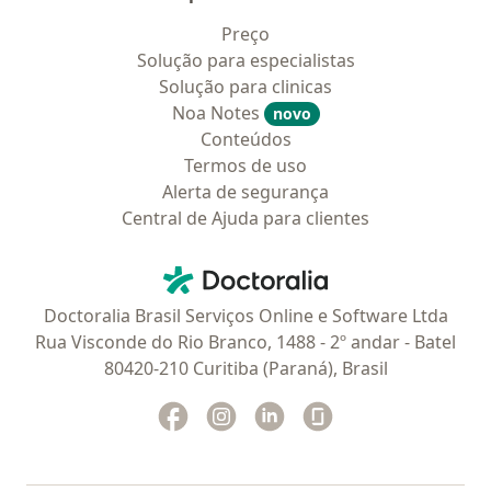
Preço
Solução para especialistas
Solução para clinicas
Noa Notes
novo
Conteúdos
Termos de uso
Alerta de segurança
Central de Ajuda para clientes
Contato
Doctoralia - Homepage
Doctoralia Brasil Serviços Online e Software Ltda
Rua Visconde do Rio Branco, 1488 - 2º andar - Batel
80420-210 Curitiba (Paraná), Brasil
Facebook
abre num novo separador
Instagram
abre num novo separador
Linkedin
abre num novo separad
Glassdoor
abre num novo se