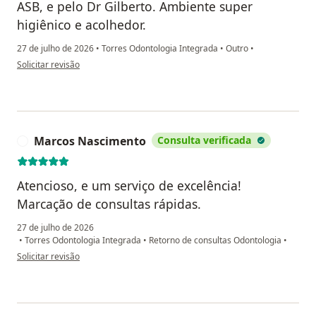
ASB, e pelo Dr Gilberto. Ambiente super
higiênico e acolhedor.
27 de julho de 2026
•
Torres Odontologia Integrada
•
Outro
•
na opinião do utilizador Marcia Cristiane
Solicitar revisão
Marcos Nascimento
Consulta verificada
M
Atencioso, e um serviço de excelência!
Marcação de consultas rápidas.
27 de julho de 2026
•
Torres Odontologia Integrada
•
Retorno de consultas Odontologia
•
na opinião do utilizador Marcos Nascimento
Solicitar revisão