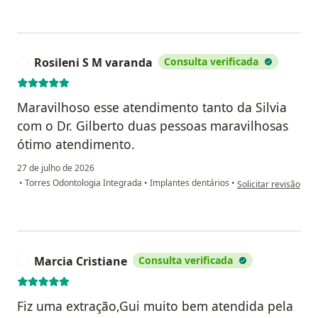
Rosileni S M varanda
Consulta verificada
R
Maravilhoso esse atendimento tanto da Silvia
com o Dr. Gilberto duas pessoas maravilhosas
ótimo atendimento.
27 de julho de 2026
na opinião do utiliz
•
Torres Odontologia Integrada
•
Implantes dentários
•
Solicitar revisão
Marcia Cristiane
Consulta verificada
M
Fiz uma extração,Gui muito bem atendida pela