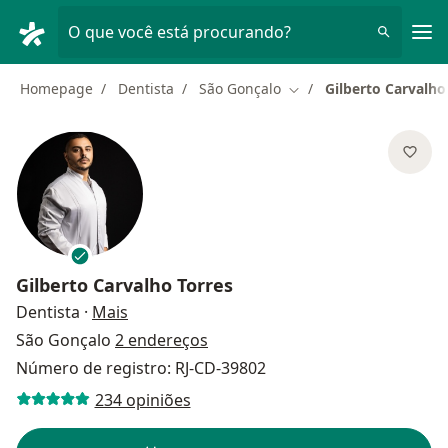
Men
O que você está procurando?
Homepage
Dentista
São Gonçalo
Gilberto Carvalho
Mudar de cidade
Gilberto Carvalho Torres
sobre as especializações
Dentista
·
Mais
São Gonçalo
2 endereços
Número de registro: RJ-CD-39802
234 opiniões