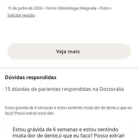
15 de junho de 2026
•
Torres Odontologia Integrada
•
Outro
•
na opinião do utilizador Maria Luiza Motta
Solicitar revisão
Veja mais
opiniões acima
Dúvidas respondidas
15 dúvidas de pacientes respondidas na Doctoralia
Estou grávida de 6 semanas e estou sentindo muita dor de dente,o que eu
faço? Posso extrair esse den
Estou grávida de 6 semanas e estou sentindo
muita dor de dente,o que eu faço? Posso extrair