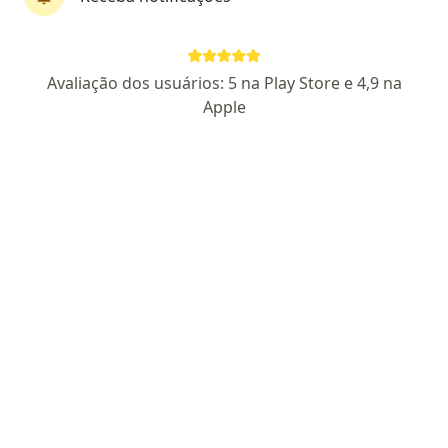
13317 PR
RQE Nº: 5875
RQE Nº: 9135
Pacientes fiéis
R. Reinaldino Schaffenberg de Quadros, 118 - Alto da XV, Curitiba
•
Mapa
Avaliação dos usuários: 5 na Play Store e 4,9 na
CMI - Centro Médico Integrado
Apple
Aceita PAME
Consulta ginecologia
Esse especialista não oferece agendamento online para esse endereço.
Solicite um atendimento
Pesquisas relacionadas
Outros especialistas da PAME
Dentistas com PAME em Curitiba
Otorrinos com PAME em Curitiba