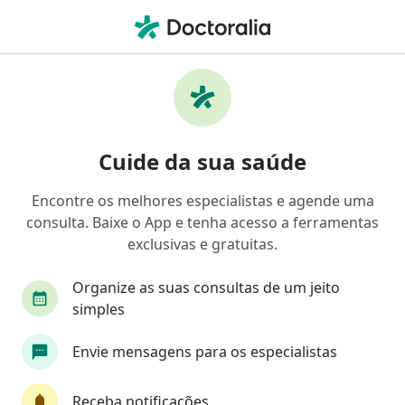
Men
Ginecologista • Curitiba, Paraná PR
Filtros
Convênio:
PAME
M
Ginecologistas PAME em Curitiba
Cuide da sua saúde
Encontre os melhores especialistas e agende uma
consulta. Baixe o App e tenha acesso a ferramentas
exclusivas e gratuitas.
Organize as suas consultas de um jeito
simples
Dr. Carlos Afonso Maestri
Envie mensagens para os especialistas
·
Mais
Ginecologista, Mastologista
293 opiniões
Receba notificações