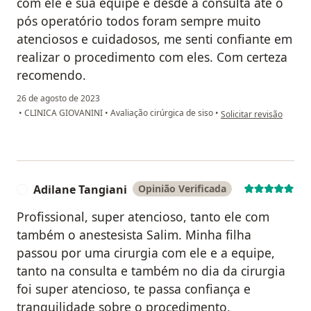
com ele e sua equipe e desde a consulta até o
pós operatório todos foram sempre muito
atenciosos e cuidadosos, me senti confiante em
realizar o procedimento com eles. Com certeza
recomendo.
26 de agosto de 2023
na opinião do utilizador
•
CLINICA GIOVANINI
•
Avaliação cirúrgica de siso
•
Solicitar revisão
Adilane Tangiani
Opinião Verificada
A
Profissional, super atencioso, tanto ele com
também o anestesista Salim. Minha filha
passou por uma cirurgia com ele e a equipe,
tanto na consulta e também no dia da cirurgia
foi super atencioso, te passa confiança e
tranquilidade sobre o procedimento.