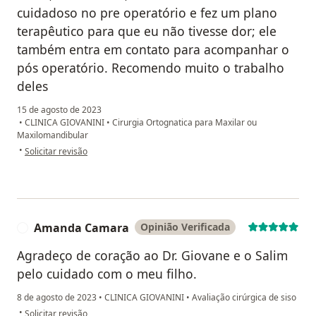
cuidadoso no pre operatório e fez um plano
terapêutico para que eu não tivesse dor; ele
também entra em contato para acompanhar o
pós operatório. Recomendo muito o trabalho
deles
15 de agosto de 2023
•
CLINICA GIOVANINI
•
Cirurgia Ortognatica para Maxilar ou
Maxilomandibular
na opinião do utilizador Sérica
•
Solicitar revisão
Amanda Camara
Opinião Verificada
A
Agradeço de coração ao Dr. Giovane e o Salim
pelo cuidado com o meu filho.
8 de agosto de 2023
•
CLINICA GIOVANINI
•
Avaliação cirúrgica de siso
na opinião do utilizador Amanda Camara
•
Solicitar revisão