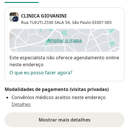
CLINICA GIOVANINI
Rua TUIUTI.2530 SALA 54,
São Paulo
03307-005
Ampliar o mapa
abre num novo separador
Disponibilidade
Este especialista não oferece agendamento online
neste endereço
O que eu posso fazer agora?
Modalidades de pagamento (visitas privadas)
Convênios médicos aceitos neste endereço
Detalhes
Mostrar mais detalhes
sobre o endereço