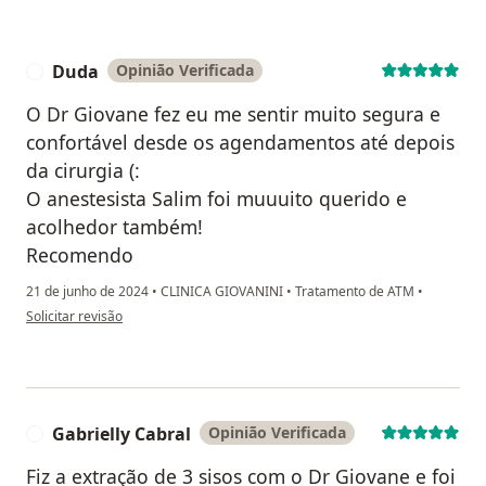
Duda
Opinião Verificada
D
O Dr Giovane fez eu me sentir muito segura e
confortável desde os agendamentos até depois
da cirurgia (:
O anestesista Salim foi muuuito querido e
acolhedor também!
Recomendo
21 de junho de 2024
•
CLINICA GIOVANINI
•
Tratamento de ATM
•
na opinião do utilizador Duda
Solicitar revisão
Gabrielly Cabral
Opinião Verificada
G
Fiz a extração de 3 sisos com o Dr Giovane e foi