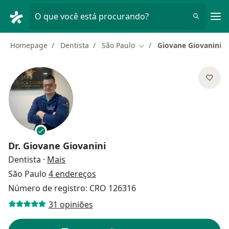
Men
O que você está procurando?
Homepage
Dentista
São Paulo
Giovane Giovanini
Mudar de cidade
Dr.
Giovane Giovanini
sobre as especializações
Dentista
·
Mais
São Paulo
4 endereços
Número de registro: CRO 126316
31 opiniões