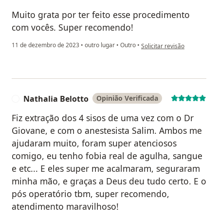
Muito grata por ter feito esse procedimento
com vocês. Super recomendo!
na opinião do utilizador Luc
11 de dezembro de 2023
•
outro lugar
•
Outro
•
Solicitar revisão
Nathalia Belotto
Opinião Verificada
N
Fiz extração dos 4 sisos de uma vez com o Dr
Giovane, e com o anestesista Salim. Ambos me
ajudaram muito, foram super atenciosos
comigo, eu tenho fobia real de agulha, sangue
e etc... E eles super me acalmaram, seguraram
minha mão, e graças a Deus deu tudo certo. E o
pós operatório tbm, super recomendo,
atendimento maravilhoso!