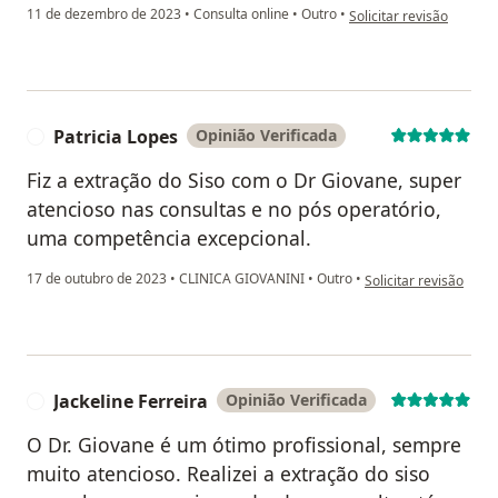
na opinião do utilizador
11 de dezembro de 2023
•
Consulta online
•
Outro
•
Solicitar revisão
Patricia Lopes
Opinião Verificada
P
Fiz a extração do Siso com o Dr Giovane, super
atencioso nas consultas e no pós operatório,
uma competência excepcional.
na opinião do utilizad
17 de outubro de 2023
•
CLINICA GIOVANINI
•
Outro
•
Solicitar revisão
Jackeline Ferreira
Opinião Verificada
J
O Dr. Giovane é um ótimo profissional, sempre
muito atencioso. Realizei a extração do siso