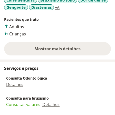
Cárie dentária
Bruxismo do sono
Dor de dente
a11y_sr_more_diseases
Gengivite
Diastemas
+6
Pacientes que trato
Adultos
Crianças
Mostrar mais detalhes
sobre a experiência
Serviços e preços
Consulta Odontológica
Detalhes
Consulta para bruxismo
Consultar valores
Detalhes