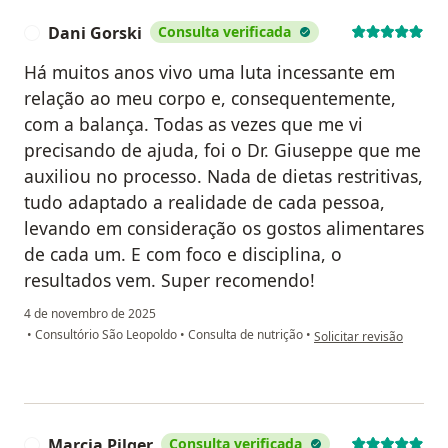
Dani Gorski
Consulta verificada
D
Há muitos anos vivo uma luta incessante em
relação ao meu corpo e, consequentemente,
com a balança. Todas as vezes que me vi
precisando de ajuda, foi o Dr. Giuseppe que me
auxiliou no processo. Nada de dietas restritivas,
tudo adaptado a realidade de cada pessoa,
levando em consideração os gostos alimentares
de cada um. E com foco e disciplina, o
resultados vem. Super recomendo!
4 de novembro de 2025
na opinião do utilizador
•
Consultório São Leopoldo
•
Consulta de nutrição
•
Solicitar revisão
Marcia Pilger
Consulta verificada
M