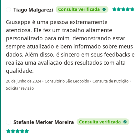
Tiago Malgarezi
Consulta verificada
T
Giuseppe é uma pessoa extremamente
atenciosa. Ele fez um trabalho altamente
personalizado para mim, demonstrando estar
sempre atualizado e bem informado sobre meus
dados. Além disso, é sincero em seus feedbacks e
realiza uma avaliação dos resultados com alta
qualidade.
20 de junho de 2024
•
Consultório São Leopoldo
•
Consulta de nutrição
•
na opinião do utilizador Tiago Malgarezi
Solicitar revisão
Stefanie Merker Moreira
Consulta verificada
S