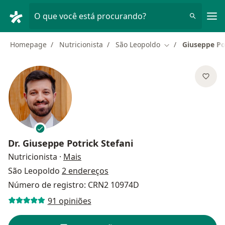
Men
O que você está procurando?
Homepage
Nutricionista
São Leopoldo
Giuseppe Pot
Mudar de cidade
Dr.
Giuseppe Potrick Stefani
sobre as especializações
Nutricionista
·
Mais
São Leopoldo
2 endereços
Número de registro: CRN2 10974D
91 opiniões