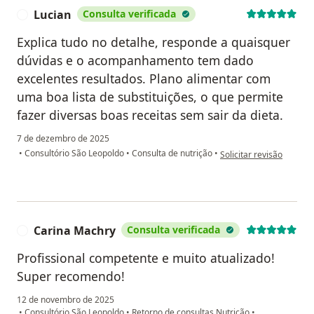
Lucian
Consulta verificada
L
Explica tudo no detalhe, responde a quaisquer
dúvidas e o acompanhamento tem dado
excelentes resultados. Plano alimentar com
uma boa lista de substituições, o que permite
fazer diversas boas receitas sem sair da dieta.
7 de dezembro de 2025
na opinião do utilizador
•
Consultório São Leopoldo
•
Consulta de nutrição
•
Solicitar revisão
Carina Machry
Consulta verificada
C
Profissional competente e muito atualizado!
Super recomendo!
12 de novembro de 2025
•
Consultório São Leopoldo
•
Retorno de consultas Nutrição
•