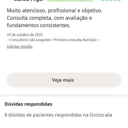
Muito atencioso, profissional e objetivo.
Consulta completa, com avaliação e
fundamentos consistentes.
29 de outubro de 2025
•
Consultório São Leopoldo
•
Primeira consulta Nutrição
•
na opinião do utilizador Marcia Pilger
Solicitar revisão
Veja mais
opiniões acima
Dúvidas respondidas
8 dúvidas de pacientes respondidas na Doctoralia