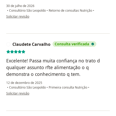
30 de julho de 2026
•
Consultório São Leopoldo
•
Retorno de consultas Nutrição
•
na opinião do utilizador C. D.
Solicitar revisão
Claudete Carvalho
Consulta verificada
C
Excelente! Passa muita confiança no trato d
qualquer assunto rfte alimentação o q
demonstra o conhecimento q tem.
12 de dezembro de 2025
•
Consultório São Leopoldo
•
Primeira consulta Nutrição
•
na opinião do utilizador Claudete Carvalho
Solicitar revisão