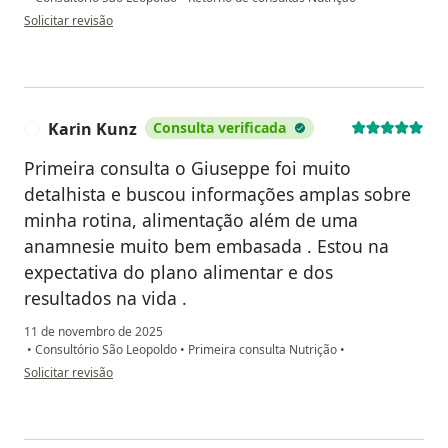
na opinião do utilizador Carina Machry
Solicitar revisão
Karin Kunz
Consulta verificada
K
Primeira consulta o Giuseppe foi muito
detalhista e buscou informações amplas sobre
minha rotina, alimentação além de uma
anamnesie muito bem embasada . Estou na
expectativa do plano alimentar e dos
resultados na vida .
11 de novembro de 2025
•
Consultório São Leopoldo
•
Primeira consulta Nutrição
•
na opinião do utilizador Karin Kunz
Solicitar revisão