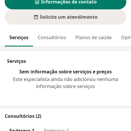
Informações de contato
Solicite um atendimento
Serviços
Consultórios
Planos de saúde
Opin
Serviços
Sem informação sobre serviços e preços
Este especialista ainda não adicionou nenhuma
informação sobre serviços
Consultórios (2)
Endereço 1
Endereço 2