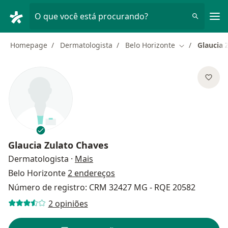
Men
O que você está procurando?
Homepage
Dermatologista
Belo Horizonte
Glaucia 
Mudar de cid
Glaucia Zulato Chaves
sobre as especializações
Dermatologista
·
Mais
Belo Horizonte
2 endereços
Número de registro: CRM 32427 MG - RQE 20582
2 opiniões