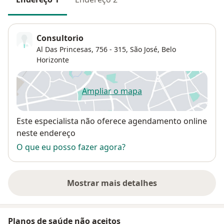
Consultorio
Al Das Princesas, 756 - 315,
São José
,
Belo
Horizonte
Ampliar o mapa
abre num novo separador
Disponibilidade
Este especialista não oferece agendamento online
neste endereço
O que eu posso fazer agora?
Mostrar mais detalhes
sobre o endereço
Planos de saúde não aceitos