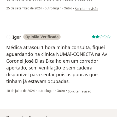
na opinião do utilizador José
25 de setembro de 2024
•
outro lugar
•
Outro
•
Solicitar revisão
Igor
Opinião Verificada
I
Médica atrasou 1 hora minha consulta, fiquei
aguardando na clinica NUMAI-CONECTA na Av
Coronel José Dias Bicalho em um corredor
apertado, sem ventilação e sem cadeira
disponível para sentar pois as poucas que
tinham já estavam ocupadas.
na opinião do utilizador Igor
10 de julho de 2024
•
outro lugar
•
Outro
•
Solicitar revisão