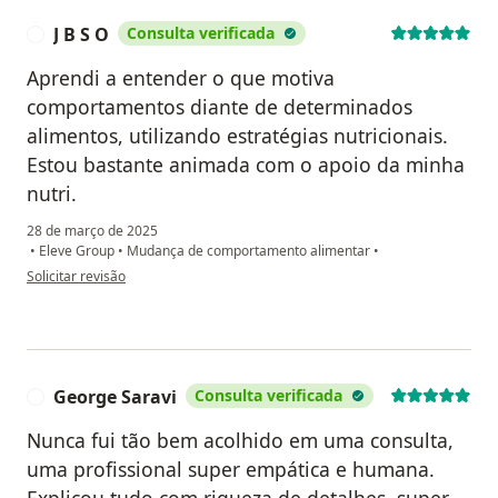
J B S O
Consulta verificada
J
Aprendi a entender o que motiva
comportamentos diante de determinados
alimentos, utilizando estratégias nutricionais.
Estou bastante animada com o apoio da minha
nutri.
28 de março de 2025
•
Eleve Group
•
Mudança de comportamento alimentar
•
na opinião do utilizador J B S O
Solicitar revisão
George Saravi
Consulta verificada
G
Nunca fui tão bem acolhido em uma consulta,
uma profissional super empática e humana.
Explicou tudo com riqueza de detalhes, super