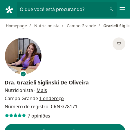
Men
O que você está procurando?
Homepage
Nutricionista
Campo Grande
Grazieli Sigli
Dra.
Grazieli Siglinski De Oliveira
sobre as especializações
Nutricionista
·
Mais
Campo Grande
1 endereço
Número de registro: CRN3/78171
7 opiniões