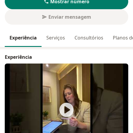
Mostrar número
Enviar mensagem
Experiência
Serviços
Consultórios
Planos d
Experiência