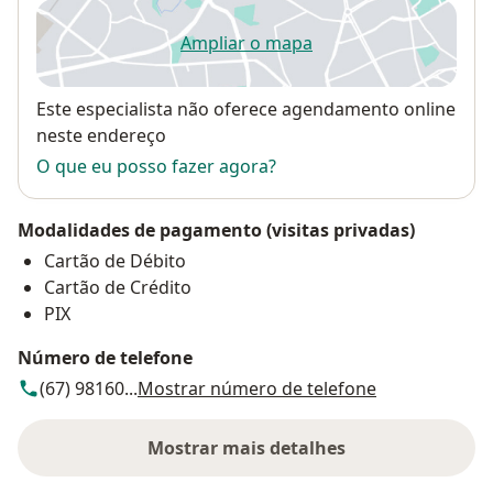
Ampliar o mapa
abre num novo separador
Disponibilidade
Este especialista não oferece agendamento online
neste endereço
O que eu posso fazer agora?
Modalidades de pagamento (visitas privadas)
Cartão de Débito
Cartão de Crédito
PIX
Número de telefone
(67) 98160...
Mostrar número de telefone
Mostrar mais detalhes
sobre o endereço