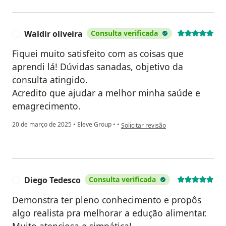
Waldir oliveira
Consulta verificada
W
Fiquei muito satisfeito com as coisas que
aprendi lá! Dúvidas sanadas, objetivo da
consulta atingido.
Acredito que ajudar a melhor minha saúde e
emagrecimento.
na opinião do utilizador Waldir oliveir
20 de março de 2025
•
Eleve Group
•
•
Solicitar revisão
Diego Tedesco
Consulta verificada
D
Demonstra ter pleno conhecimento e propôs
algo realista pra melhorar a edução alimentar.
Muito atenciosa e simpática!