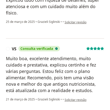
atenciosa e com um cuidado muito além do
físico.
na opinião do utilizador George S
25 de março de 2025
•
Grazieli Siglinski
•
•
Solicitar revisão
VS
Consulta verificada
V
Muito boa, excelente atendimento, muito
cuidado e prestativa, explicou certinho e fez
várias perguntas. Estou feliz com o plano
alimentar. Recomendo, pois tem uma visão
nova e melhor do que antigos nutricionista,
está atualizada com a realidade e estudos.
na opinião do utilizador VS
21 de março de 2025
•
Grazieli Siglinski
•
•
Solicitar revisão