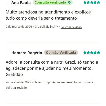
Ana Paula
Consulta verificada
A
Muito atenciosa no atendimento e explicou
tudo como deveria ser o tratamento
na opinião do utilizador Ana Paula
9 de março de 2026
•
Grazieli Siglinski
•
•
Solicitar revisão
Homero Rogério
Opinião Verificada
H
Adorei a consulta com a nutri Grazi, só tenho a
agradecer por me ajudar no meu momento.
Gratidão
26 de abril de 2025
•
Eleve Group
•
Acompanhamento nutricional
•
na opinião do utilizador Homero Rogério
Solicitar revisão