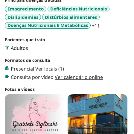
Principais doenças tratadas
Emagrecimento
Deficiências Nutricionais
Dislipidemias
Distúrbios alimentares
a11y_sr_more_
Doenças Nutricionais E Metabólicas
+11
Pacientes que trato
Adultos
Formatos de consulta
Presencial
Ver locais (1)
Consulta por vídeo
Ver calendário online
Fotos e vídeos