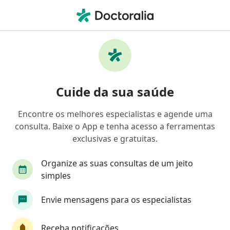
Men
Síndrome Metabólica • Campo Grande, Mato Grosso do Sul MS
Filtros
• 1
Convênio
Mapa
Profissionais com experiência Síndrome
Cuide da sua saúde
metabólica, Campo Grande
Encontre os melhores especialistas e agende uma
consulta. Baixe o App e tenha acesso a ferramentas
Qual especialização você está procurando?
exclusivas e gratuitas.
Nutricionista
Médico clínico geral
Genera
Organize as suas consultas de um jeito
simples
Envie mensagens para os especialistas
Receba notificações