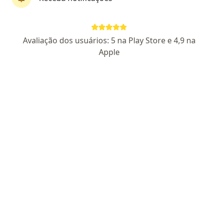
Perfil novo
Pagamento online
Avaliação dos usuários: 5 na Play Store e 4,9 na
Parcelamento disponível
Apple
Dra. Isabela Donatti
·
Mais
Endocrinologista, Médica clínica geral, Generalista
12 opiniões
CRM PR 46826
RQE não encontrado (ENDOCRINOLOGISTA)
Diabetes,Menopausa,Obesidade,Tireóide
Pós graduada em Endocrinologia pelo
H.I.A.Einstein
Acompanhamento de perto com resolutividade!
Endereço
Teleconsulta
Avenida Afonso Pena, Campo Grande
•
Mapa
Consultório Particular Online, sem local físico.