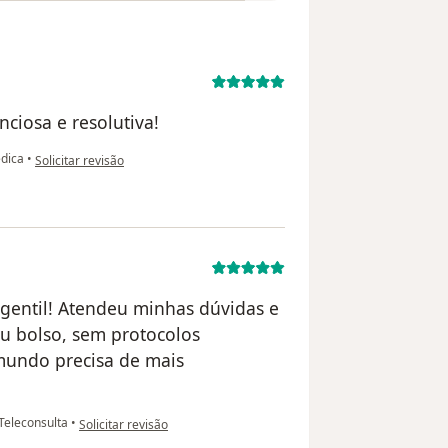
ciosa e resolutiva!
na opinião do utilizador H.G.
édica
•
Solicitar revisão
 gentil! Atendeu minhas dúvidas e
 bolso, sem protocolos
mundo precisa de mais
na opinião do utilizador GBN
Teleconsulta
•
Solicitar revisão