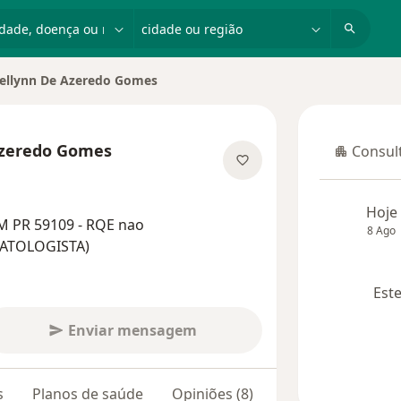
dade, doença ou nome
cidade ou região
llynn De Azeredo Gomes
 cidade
Azeredo Gomes
Consult
Consulta
bre as especializações
Hoje
M PR 59109 - RQE nao
8 Ago
MATOLOGISTA)
Este
Enviar mensagem
s
Planos de saúde
Opiniões (8)