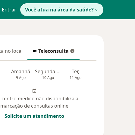
Entrar
Você atua na área da saúde?
a no local
Teleconsulta
 no local
Teleconsulta
Amanhã
Segunda-feira
Ter,
Qua
Qui,
9 Ago
10 Ago
11 Ago
12 Ago
13 Ag
 centro médico não disponibiliza a
marcação de consultas online
Solicite um atendimento