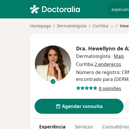
especiali
Homepage
Dermatologista
Curitiba
Hewe
Mudar de
Dra.
Hewellynn de 
so
Dermatologista
·
Mais
Curitiba
2 endereços
Número de registro: CR
encontrado para (DER
8 opiniões
Agendar consulta
Experiência
Serviços
Consultório