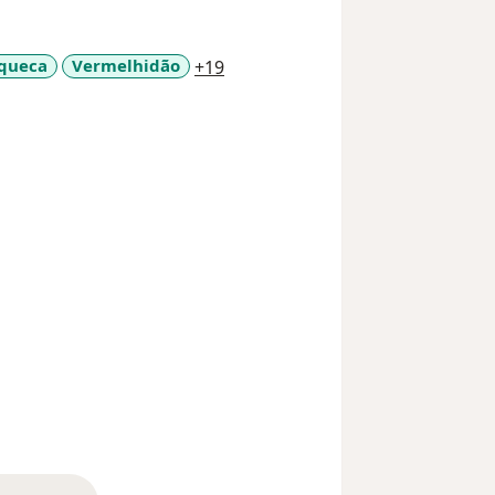
a11y_sr_more_diseases
queca
Vermelhidão
+19