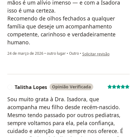
mãos é um alívio imenso — e com a Isadora
isso é uma certeza.
Recomendo de olhos fechados a qualquer
família que deseje um acompanhamento
competente, carinhoso e verdadeiramente
humano.
na opinião do utilizador Raquel
24 de março de 2026
•
outro lugar
•
Outro
•
Solicitar revisão
Talitha Lopes
Opinião Verificada
T
Sou muito grata à Dra. Isadora, que
acompanha meu filho desde recém-nascido.
Mesmo tendo passado por outros pediatras,
sempre voltamos para ela, pela confiança,
cuidado e atenção que sempre nos oferece. É