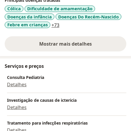
Principais doenças tratadas
Cólica
Dificuldade de amamentação
Doenças da infância
Doenças Do Recém-Nascido
a11y_sr_more_diseases
Febre em crianças
+73
Mostrar mais detalhes
sobre a experiência
Serviços e preços
Consulta Pediatria
Detalhes
Investigação de causas de ictericia
Detalhes
Tratamento para infecções respiratórias
Detalhes