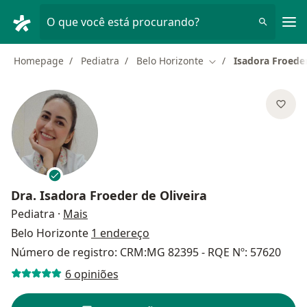
Men
O que você está procurando?
Homepage
Pediatra
Belo Horizonte
Isadora Froeder
Mudar de cidade
Dra.
Isadora Froeder de Oliveira
sobre as especializações
Pediatra
·
Mais
Belo Horizonte
1 endereço
Número de registro: CRM:MG 82395 - RQE Nº: 57620
6 opiniões