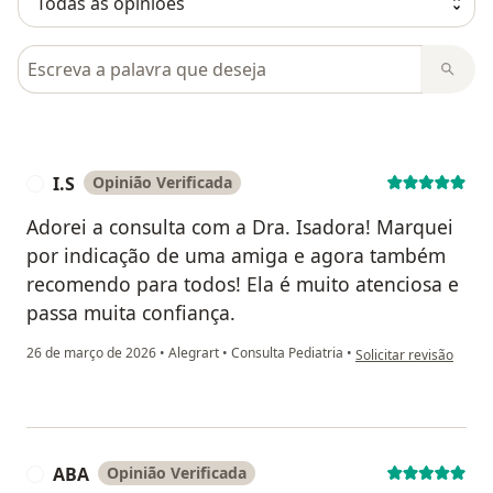
Pesquisar em opiniões
I.S
Opinião Verificada
I
Adorei a consulta com a Dra. Isadora! Marquei
por indicação de uma amiga e agora também
recomendo para todos! Ela é muito atenciosa e
passa muita confiança.
na opinião do utilizador
26 de março de 2026
•
Alegrart
•
Consulta Pediatria
•
Solicitar revisão
ABA
Opinião Verificada
A