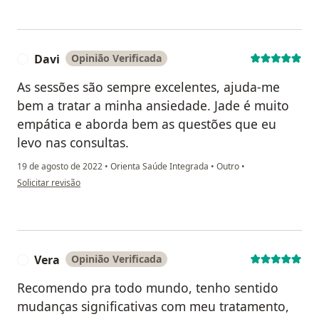
Davi
Opinião Verificada
D
As sessões são sempre excelentes, ajuda-me
bem a tratar a minha ansiedade. Jade é muito
empática e aborda bem as questões que eu
levo nas consultas.
19 de agosto de 2022
•
Orienta Saúde Integrada
•
Outro
•
na opinião do utilizador Davi
Solicitar revisão
Vera
Opinião Verificada
V
Recomendo pra todo mundo, tenho sentido
mudanças significativas com meu tratamento,