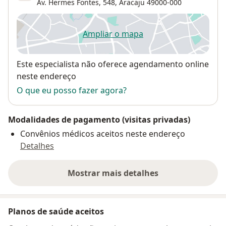
Av. Hermes Fontes, 548,
Aracaju
49000-000
Ampliar o mapa
abre num novo separador
Disponibilidade
Este especialista não oferece agendamento online
neste endereço
O que eu posso fazer agora?
Modalidades de pagamento (visitas privadas)
Convênios médicos aceitos neste endereço
Detalhes
Mostrar mais detalhes
sobre o endereço
Planos de saúde aceitos