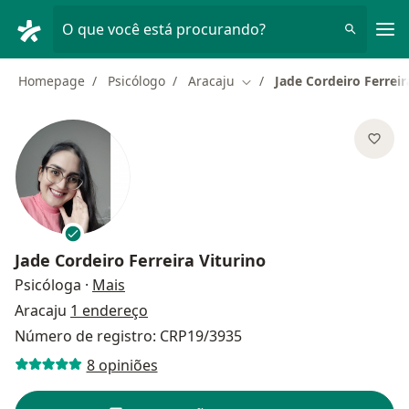
Men
O que você está procurando?
Homepage
Psicólogo
Aracaju
Jade Cordeiro Ferreir
Mudar de cidade
Jade Cordeiro Ferreira Viturino
sobre as especializações
Psicóloga
·
Mais
Aracaju
1 endereço
Número de registro: CRP19/3935
8 opiniões