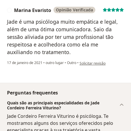
Marina Evaristo
Opinião Verificada
M
Jade é uma psicóloga muito empática e legal,
além de uma ótima comunicadora. Saio da
sessão aliviada por ter uma profissional tão
respeitosa e acolhedora como ela me
auxiliando no tratamento.
na opinião do utilizador Marina 
17 de janeiro de 2021
•
outro lugar
•
Outro
•
Solicitar revisão
Perguntas frequentes
Quais são as principais especialidades de Jade
Cordeiro Ferreira Viturino?
Jade Cordeiro Ferreira Viturino é psicóloga. Te
mostramos alguns dos serviços oferecidos pelo
especialista graças à sua trajetória e vasta