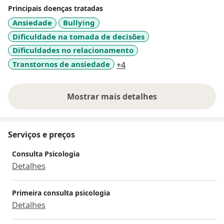
Principais doenças tratadas
Ansiedade
Bullying
Dificuldade na tomada de decisões
Dificuldades no relacionamento
a11y_sr_more_diseases
Transtornos de ansiedade
+4
Mostrar mais detalhes
sobre a experiência
Serviços e preços
Consulta Psicologia
Detalhes
Primeira consulta psicologia
Detalhes