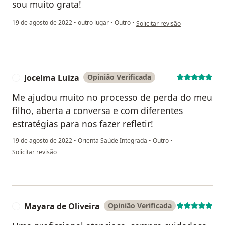
sou muito grata!
na opinião do utilizador Vera
19 de agosto de 2022
•
outro lugar
•
Outro
•
Solicitar revisão
Jocelma Luiza
Opinião Verificada
J
Me ajudou muito no processo de perda do meu
filho, aberta a conversa e com diferentes
estratégias para nos fazer refletir!
19 de agosto de 2022
•
Orienta Saúde Integrada
•
Outro
•
na opinião do utilizador Jocelma Luiza
Solicitar revisão
Mayara de Oliveira
Opinião Verificada
M