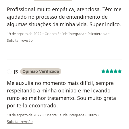
Profissional muito empática, atenciosa. Têm me
ajudado no processo de entendimento de
algumas situações da minha vida. Super indico.
19 de agosto de 2022
•
Orienta Saúde Integrada
•
Psicoterapia
•
na opinião do utilizador Ledson
Solicitar revisão
JS
Opinião Verificada
J
Me auxulia no momento mais difícil, sempre
respeitando a minha opinião e me levando
rumo ao melhor tratamento. Sou muito grata
por te-la encontrado.
19 de agosto de 2022
•
Orienta Saúde Integrada
•
Outro
•
na opinião do utilizador JS
Solicitar revisão