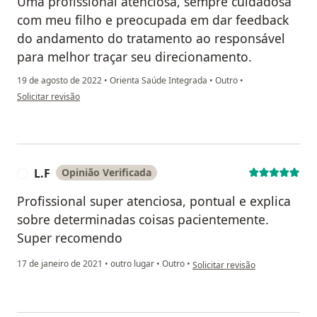
Uma profissional atenciosa, sempre cuidadosa
com meu filho e preocupada em dar feedback
do andamento do tratamento ao responsável
para melhor traçar seu direcionamento.
19 de agosto de 2022
•
Orienta Saúde Integrada
•
Outro
•
na opinião do utilizador Mayara de Oliveira
Solicitar revisão
L.F
Opinião Verificada
L
Profissional super atenciosa, pontual e explica
sobre determinadas coisas pacientemente.
Super recomendo
na opinião do utilizador L.F
17 de janeiro de 2021
•
outro lugar
•
Outro
•
Solicitar revisão