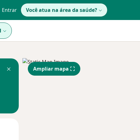
Entrar
Você atua na área da saúde?
1
Ampliar mapa
Qua
Qui,
Sex,
12 Ago
13 Ago
14 Ago