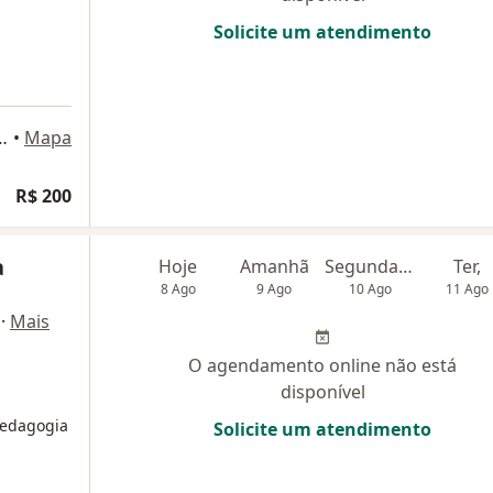
Solicite um atendimento
ouza, 120 - Sala 1501, Aracaju
•
Mapa
R$ 200
a
Hoje
Amanhã
Segunda-feira
Ter,
8 Ago
9 Ago
10 Ago
11 Ago
·
Mais
O agendamento online não está
disponível
pedagogia
Solicite um atendimento