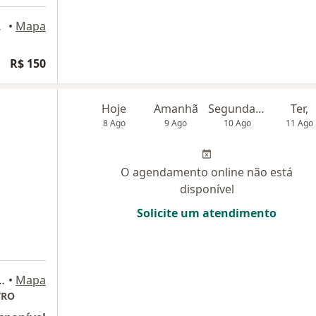
Aracaju
•
Mapa
R$ 150
Hoje
Amanhã
Segunda-feira
Ter,
8 Ago
9 Ago
10 Ago
11 Ago
O agendamento online não está
disponível
Solicite um atendimento
- Sao José Aracaju-SE, Aracaju
•
Mapa
TRO