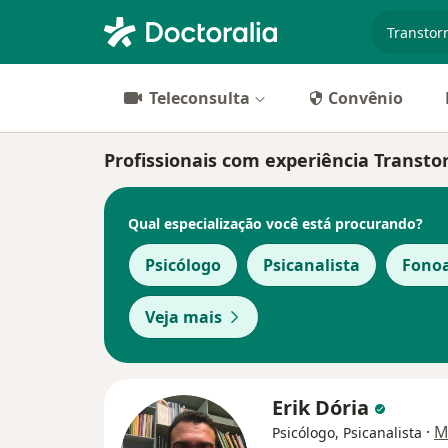
especiali
Teleconsulta
Convênio
Profissionais com experiência Transto
Qual especialização você está procurando?
Psicólogo
Psicanalista
Fono
Veja mais
Erik Dória
·
M
Psicólogo, Psicanalista