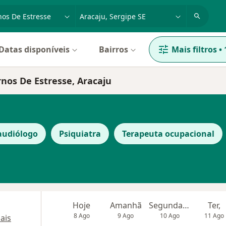
dade, doença ou nome
cidade ou região
Datas disponíveis
Bairros
Mais filtros
•
rnos De Estresse, Aracaju
audiólogo
Psiquiatra
Terapeuta ocupacional
Hoje
Amanhã
Segunda-feira
Ter,
8 Ago
9 Ago
10 Ago
11 Ago
ais