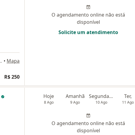
O agendamento online não está
disponível
Solicite um atendimento
 Souza, 220, Aracaju
•
Mapa
R$ 250
e
Hoje
Amanhã
Segunda-feira
Ter,
8 Ago
9 Ago
10 Ago
11 Ago
O agendamento online não está
disponível