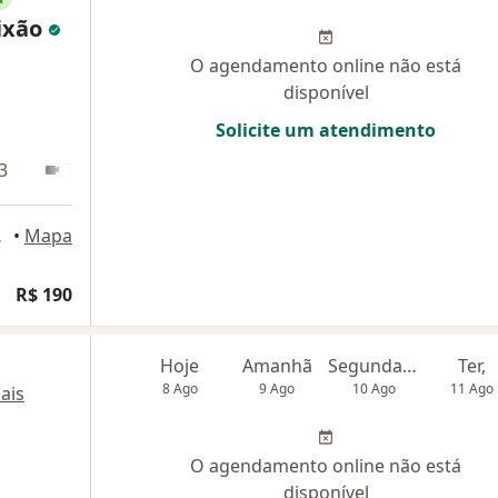
ixão
O agendamento online não está
disponível
Solicite um atendimento
3
Teleconsulta
Aracaju
•
Mapa
R$ 190
Hoje
Amanhã
Segunda-feira
Ter,
8 Ago
9 Ago
10 Ago
11 Ago
ais
O agendamento online não está
disponível