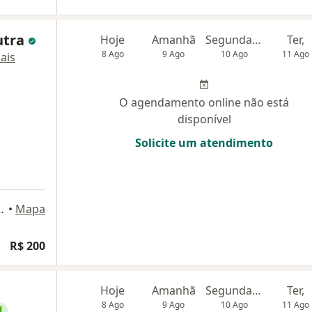
utra
Hoje
Amanhã
Segunda-feira
Ter,
8 Ago
9 Ago
10 Ago
11 Ago
ais
O agendamento online não está
disponível
Solicite um atendimento
 Souza, 120, Aracaju
•
Mapa
R$ 200
Hoje
Amanhã
Segunda-feira
Ter,
8 Ago
9 Ago
10 Ago
11 Ago
l