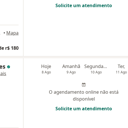
Solicite um atendimento
Aracaju
•
Mapa
de r$ 180
zes
Hoje
Amanhã
Segunda-feira
Ter,
8 Ago
9 Ago
10 Ago
11 Ago
ais
O agendamento online não está
disponível
Solicite um atendimento