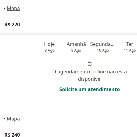
 Aracaju
•
Mapa
R$ 220
Hoje
Amanhã
Segunda-feira
Ter,
8 Ago
9 Ago
10 Ago
11 Ago
O agendamento online não está
disponível
Solicite um atendimento
2, Aracaju
•
Mapa
R$ 240