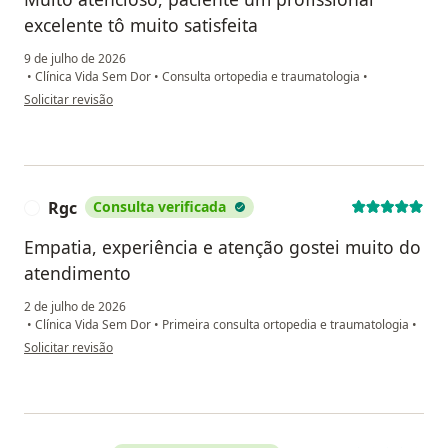
excelente tô muito satisfeita
9 de julho de 2026
•
Clínica Vida Sem Dor
•
Consulta ortopedia e traumatologia
•
na opinião do utilizador Maille Máximo
Solicitar revisão
Rgc
Consulta verificada
R
Empatia, experiência e atenção gostei muito do
atendimento
2 de julho de 2026
•
Clínica Vida Sem Dor
•
Primeira consulta ortopedia e traumatologia
•
na opinião do utilizador Rgc
Solicitar revisão