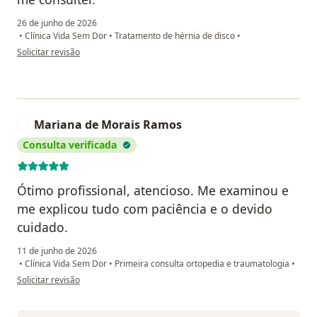
26 de junho de 2026
•
Clínica Vida Sem Dor
•
Tratamento de hérnia de disco
•
na opinião do utilizador Terezinha de Jesus Gonçalves da Silva
Solicitar revisão
Mariana de Morais Ramos
M
Consulta verificada
Ótimo profissional, atencioso. Me examinou e
me explicou tudo com paciência e o devido
cuidado.
11 de junho de 2026
•
Clínica Vida Sem Dor
•
Primeira consulta ortopedia e traumatologia
•
na opinião do utilizador Mariana de Morais Ramos
Solicitar revisão