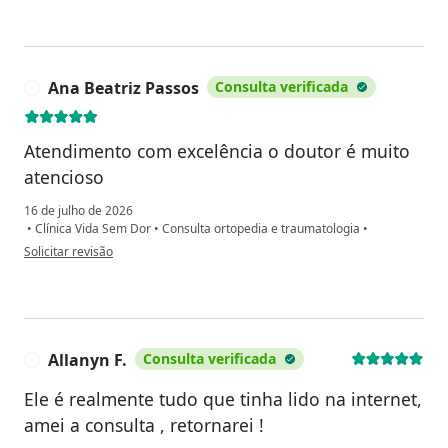
Ana Beatriz Passos
Consulta verificada
A
Atendimento com excelência o doutor é muito
atencioso
16 de julho de 2026
•
Clínica Vida Sem Dor
•
Consulta ortopedia e traumatologia
•
na opinião do utilizador Ana Beatriz Passos
Solicitar revisão
Allanyn F.
Consulta verificada
A
Ele é realmente tudo que tinha lido na internet,
amei a consulta , retornarei !