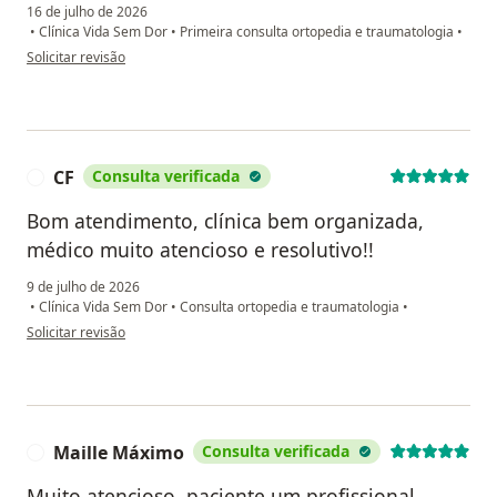
16 de julho de 2026
•
Clínica Vida Sem Dor
•
Primeira consulta ortopedia e traumatologia
•
na opinião do utilizador Allanyn F.
Solicitar revisão
CF
Consulta verificada
C
Bom atendimento, clínica bem organizada,
médico muito atencioso e resolutivo!!
9 de julho de 2026
•
Clínica Vida Sem Dor
•
Consulta ortopedia e traumatologia
•
na opinião do utilizador CF
Solicitar revisão
Maille Máximo
Consulta verificada
M
Muito atencioso, paciente um profissional