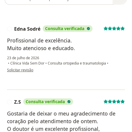
Edna Sodré
Consulta verificada
E
Profissional de excelência.
Muito atencioso e educado.
23 de julho de 2026
•
Clínica Vida Sem Dor
•
Consulta ortopedia e traumatologia
•
na opinião do utilizador Edna Sodré
Solicitar revisão
Z.S
Consulta verificada
Z
Gostaria de deixar o meu agradecimento de
coração pelo atendimento de ontem.
O doutor é um excelente profissional,