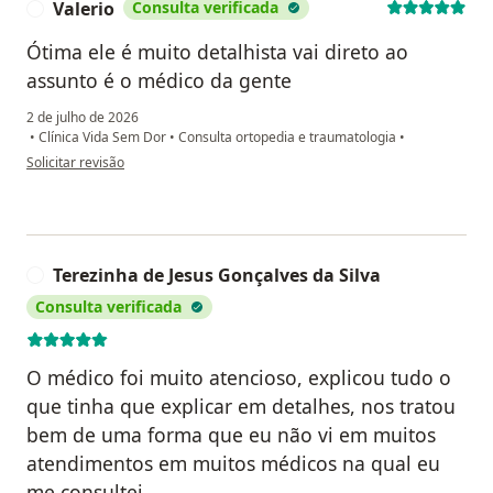
Valerio
Consulta verificada
V
Ótima ele é muito detalhista vai direto ao
assunto é o médico da gente
2 de julho de 2026
•
Clínica Vida Sem Dor
•
Consulta ortopedia e traumatologia
•
na opinião do utilizador Valerio
Solicitar revisão
Terezinha de Jesus Gonçalves da Silva
T
Consulta verificada
O médico foi muito atencioso, explicou tudo o
que tinha que explicar em detalhes, nos tratou
bem de uma forma que eu não vi em muitos
atendimentos em muitos médicos na qual eu
me consultei.