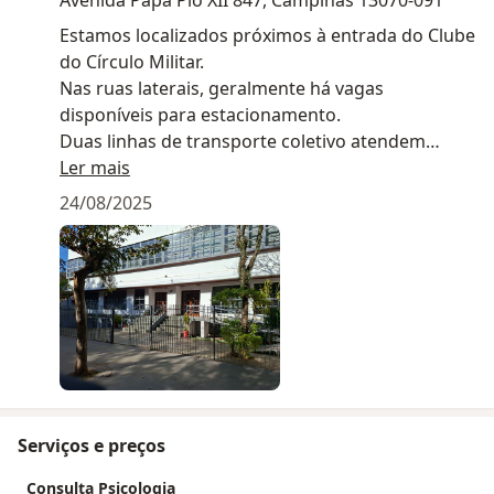
Estamos localizados próximos à entrada do Clube
do Círculo Militar.
Nas ruas laterais, geralmente há vagas
disponíveis para estacionamento.
Duas linhas de transporte coletivo atendem
nosso endereço. Anote aí:
Ler mais
Linha 360 – liga as regiões Proença e Castelo,
24/08/2025
passando pela região do Círculo Militar, bem em
frente ao nosso consultório.
Linha 361 – atende o Círculo Militar de Campinas,
com pontos de embarque e desembarque na
Avenida Getúlio Vargas, também em frente ao
consultório.
Serviços e preços
Consulta Psicologia