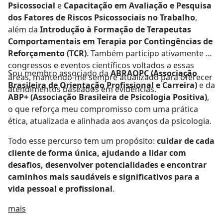
Psicossocial
e
Capacitação em Avaliação e Pesquisa
dos Fatores de Riscos Psicossociais no Trabalho
,
além da
Introdução à Formação de Terapeutas
Comportamentais em Terapia por Contingências de
Reforçamento (TCR)
. Também participo ativamente de
congressos e eventos científicos voltados a essas
Sou membro associado da
ABRAOPC (Associação
áreas, mantendo-me sempre atualizado para oferecer
Brasileira de Orientação Profissional e Carreira)
e da
atendimentos baseados em evidências.
ABP+ (Associação Brasileira de Psicologia Positiva)
,
o que reforça meu compromisso com uma prática
ética, atualizada e alinhada aos avanços da psicologia.
Todo esse percurso tem um propósito:
cuidar de cada
cliente de forma única, ajudando a lidar com
desafios, desenvolver potencialidades e encontrar
caminhos mais saudáveis e significativos para a
vida pessoal e profissional
.
Sobre mim
mais