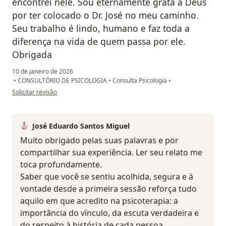
encontrei nele. Sou eternamente grata a Deus
por ter colocado o Dr. José no meu caminho.
Seu trabalho é lindo, humano e faz toda a
diferença na vida de quem passa por ele.
Obrigada
10 de janeiro de 2026
•
CONSULTÓRIO DE PSICOLOGIA
•
Consulta Psicologia
•
na opinião do utilizador Lara Ayumi Fukishima
Solicitar revisão
José Eduardo Santos Miguel
Muito obrigado pelas suas palavras e por
compartilhar sua experiência. Ler seu relato me
toca profundamente.
Saber que você se sentiu acolhida, segura e à
vontade desde a primeira sessão reforça tudo
aquilo em que acredito na psicoterapia: a
importância do vínculo, da escuta verdadeira e
do respeito à história de cada pessoa.