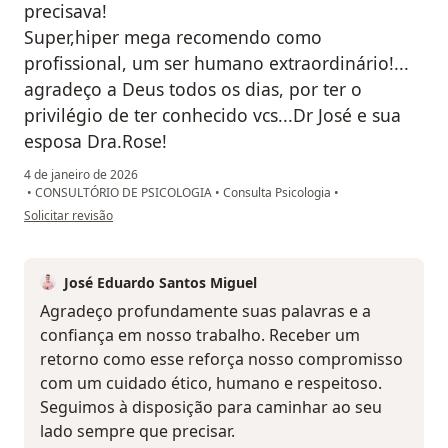
precisava!
Super,hiper mega recomendo como
profissional, um ser humano extraordinário!...
agradeço a Deus todos os dias, por ter o
privilégio de ter conhecido vcs...Dr José e sua
esposa Dra.Rose!
4 de janeiro de 2026
•
CONSULTÓRIO DE PSICOLOGIA
•
Consulta Psicologia
•
na opinião do utilizador Ana Claudia Fukishima
Solicitar revisão
José Eduardo Santos Miguel
Agradeço profundamente suas palavras e a
confiança em nosso trabalho. Receber um
retorno como esse reforça nosso compromisso
com um cuidado ético, humano e respeitoso.
Seguimos à disposição para caminhar ao seu
lado sempre que precisar.