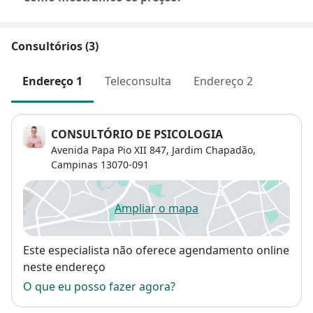
Consultórios (3)
Endereço 1
Teleconsulta
Endereço 2
CONSULTÓRIO DE PSICOLOGIA
Avenida Papa Pio XII 847,
Jardim Chapadão
,
Campinas
13070-091
Ampliar o mapa
abre num novo separador
Disponibilidade
Este especialista não oferece agendamento online
neste endereço
O que eu posso fazer agora?