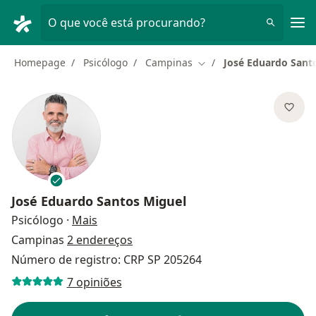
Men
O que você está procurando?
Homepage
Psicólogo
Campinas
José Eduardo Sant
Mudar de cidade
José Eduardo Santos Miguel
sobre as especializações
Psicólogo
·
Mais
Campinas
2 endereços
Número de registro: CRP SP 205264
7 opiniões