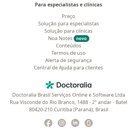
Para especialistas e clínicas
Preço
Solução para especialistas
Solução para clinicas
Noa Notes
novo
Conteúdos
Termos de uso
Alerta de segurança
Central de Ajuda para clientes
Contato
Doctoralia - Homepage
Doctoralia Brasil Serviços Online e Software Ltda
Rua Visconde do Rio Branco, 1488 - 2º andar - Batel
80420-210 Curitiba (Paraná), Brasil
Facebook
abre num novo separador
Instagram
abre num novo separador
Linkedin
abre num novo separad
Glassdoor
abre num novo se