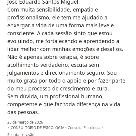
José Eduardo Santos Miguel.
Com muita sensibilidade, empatia e
profissionalismo, ele tem me ajudado a
enxergar a vida de uma forma mais leve e
consciente. A cada sessão sinto que estou
evoluindo, me fortalecendo e aprendendo a
lidar melhor com minhas emoções e desafios.
Não é apenas sobre terapia, é sobre
acolhimento verdadeiro, escuta sem
julgamentos e direcionamento seguro. Sou
muito grata por todo o apoio e por fazer parte
do meu processo de crescimento e cura.
Sem dúvida, um profissional humano,
competente e que faz toda diferença na vida
das pessoas.
25 de março de 2026
•
CONSULTÓRIO DE PSICOLOGIA
•
Consulta Psicologia
•
na opinião do utilizador Antonia Cristina Eduardo de Morais
Solicitar revisão