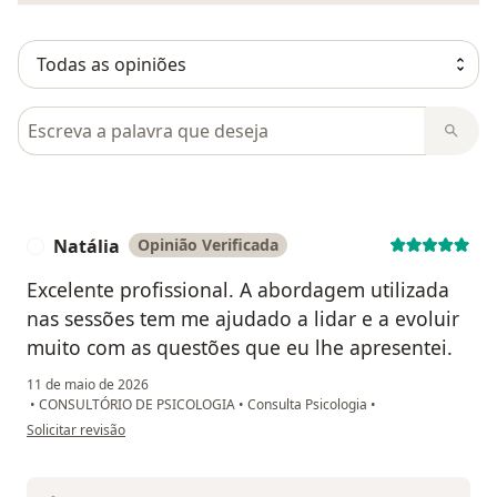
Pesquisar em opiniões
Natália
Opinião Verificada
N
Excelente profissional. A abordagem utilizada
nas sessões tem me ajudado a lidar e a evoluir
muito com as questões que eu lhe apresentei.
11 de maio de 2026
•
CONSULTÓRIO DE PSICOLOGIA
•
Consulta Psicologia
•
na opinião do utilizador Natália
Solicitar revisão