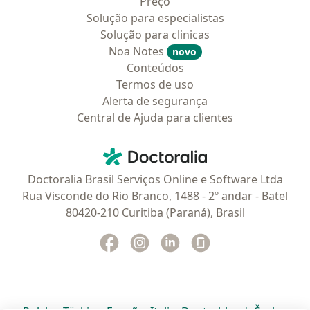
Preço
Solução para especialistas
Solução para clinicas
Noa Notes
novo
Conteúdos
Termos de uso
Alerta de segurança
Central de Ajuda para clientes
Contato
Doctoralia - Homepage
Doctoralia Brasil Serviços Online e Software Ltda
Rua Visconde do Rio Branco, 1488 - 2º andar - Batel
80420-210 Curitiba (Paraná), Brasil
Facebook
abre num novo separador
Instagram
abre num novo separador
Linkedin
abre num novo separad
Glassdoor
abre num novo se