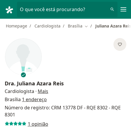
Men
O que você está procurando?
Homepage
Cardiologista
Brasília
Juliana Azara Reis
Mudar de cidade
Dra.
Juliana Azara Reis
sobre as especializações
Cardiologista
·
Mais
Brasília
1 endereço
Número de registro: CRM 13778 DF - RQE 8302 - RQE
8301
1 opinião