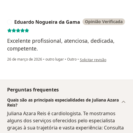
Eduardo Nogueira da Gama
Opinião Verificada
E
Excelente profissional, atenciosa, dedicada,
competente.
na opinião do utilizador Eduar
26 de março de 2026
•
outro lugar
•
Outro
•
Solicitar revisão
Perguntas frequentes
Quais são as principais especialidades de Juliana Azara
Reis?
Juliana Azara Reis é cardiologista. Te mostramos
alguns dos serviços oferecidos pelo especialista
graças à sua trajetória e vasta experiência: Consulta