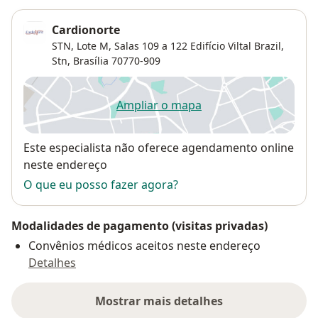
Cardionorte
STN, Lote M, Salas 109 a 122 Edifício Viltal Brazil,
Stn
,
Brasília
70770-909
Ampliar o mapa
abre num novo separador
Disponibilidade
Este especialista não oferece agendamento online
neste endereço
O que eu posso fazer agora?
Modalidades de pagamento (visitas privadas)
Convênios médicos aceitos neste endereço
Detalhes
Mostrar mais detalhes
sobre o endereço