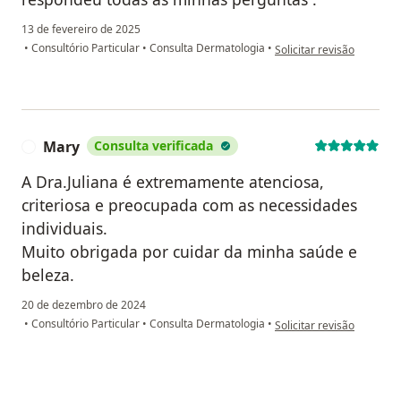
13 de fevereiro de 2025
na opinião do utilizador 
•
Consultório Particular
•
Consulta Dermatologia
•
Solicitar revisão
Mary
Consulta verificada
M
A Dra.Juliana é extremamente atenciosa,
criteriosa e preocupada com as necessidades
individuais.
Muito obrigada por cuidar da minha saúde e
beleza.
20 de dezembro de 2024
na opinião do utilizador 
•
Consultório Particular
•
Consulta Dermatologia
•
Solicitar revisão