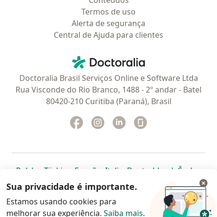
Conteúdos
Termos de uso
Alerta de segurança
Central de Ajuda para clientes
Contato
Doctoralia - Homepage
Doctoralia Brasil Serviços Online e Software Ltda
Rua Visconde do Rio Branco, 1488 - 2º andar - Batel
80420-210 Curitiba (Paraná), Brasil
Facebook
abre num novo separador
Instagram
abre num novo separador
Linkedin
abre num novo separad
Glassdoor
abre num novo se
abre num novo separador
abre num novo separador
abre num novo separador
abre num novo separado
abre num n
abre
Polska
,
Türkiye
,
España
,
Italia
,
Deutschland
,
Česko
,
abre num novo separador
abre num novo separador
abre num novo separador
abre num novo separa
abre num no
abre n
Portugal
,
México
,
Chile
,
Brasil
,
Argentina
,
Perú
,
Sua privacidade é importante.
abre num novo separad
Colombia
Estamos usando cookies para
melhorar sua experiência.
www.doctoralia.com.br © 2026 - Agende agora sua
Saiba mais
.