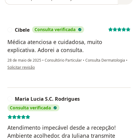
Cibele
Consulta verificada
C
Médica atenciosa e cuidadosa, muito
explicativa. Adorei a consulta.
28 de maio de 2025
•
Consultório Particular
•
Consulta Dermatologia
•
na opinião do utilizador Cibele
Solicitar revisão
Maria Lucia S.C. Rodrigues
M
Consulta verificada
Atendimento impecável desde a recepção!
Ambiente acolhedor, dra Juliana transmite