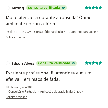
Mmng
Consulta verificada
M
Muito atenciosa durante a consulta! Ótimo
ambiente no consultório
16 de abril de 2025
•
Consultório Particular
•
Tratamento para acne
•
na opinião do utilizador Mmng
Solicitar revisão
Edson Alves
Consulta verificada
E
Excelente profissional !!! Atenciosa e muito
efetiva. Tem mãos de fada.
28 de março de 2025
•
Consultório Particular
•
Aplicação de acido hialurônico
•
na opinião do utilizador Edson Alves
Solicitar revisão