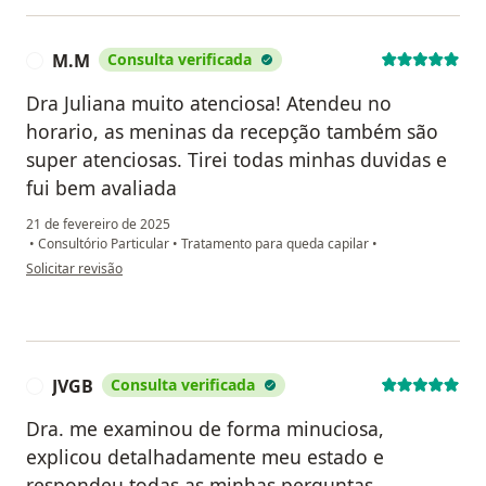
M.M
Consulta verificada
M
Dra Juliana muito atenciosa! Atendeu no
horario, as meninas da recepção também são
super atenciosas. Tirei todas minhas duvidas e
fui bem avaliada
21 de fevereiro de 2025
•
Consultório Particular
•
Tratamento para queda capilar
•
na opinião do utilizador M.M
Solicitar revisão
JVGB
Consulta verificada
J
Dra. me examinou de forma minuciosa,
explicou detalhadamente meu estado e
respondeu todas as minhas perguntas .