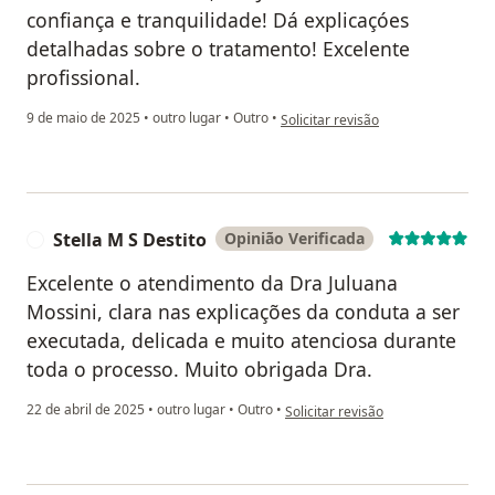
confiança e tranquilidade! Dá explicaçóes
detalhadas sobre o tratamento! Excelente
profissional.
na opinião do utilizador Maria Luci
9 de maio de 2025
•
outro lugar
•
Outro
•
Solicitar revisão
Stella M S Destito
Opinião Verificada
S
Excelente o atendimento da Dra Juluana
Mossini, clara nas explicações da conduta a ser
executada, delicada e muito atenciosa durante
toda o processo. Muito obrigada Dra.
na opinião do utilizador Stella M S
22 de abril de 2025
•
outro lugar
•
Outro
•
Solicitar revisão