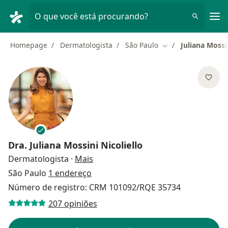
Men
O que você está procurando?
Homepage
Dermatologista
São Paulo
Juliana Mossin
Mudar de cidade
Dra.
Juliana Mossini Nicoliello
sobre as especializações
Dermatologista
·
Mais
São Paulo
1 endereço
Número de registro: CRM 101092/RQE 35734
207 opiniões