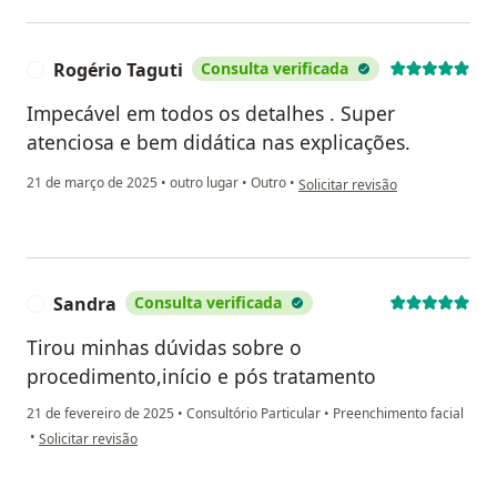
Rogério Taguti
Consulta verificada
R
Impecável em todos os detalhes . Super
atenciosa e bem didática nas explicações.
na opinião do utilizador Rogério
21 de março de 2025
•
outro lugar
•
Outro
•
Solicitar revisão
Sandra
Consulta verificada
S
Tirou minhas dúvidas sobre o
procedimento,início e pós tratamento
21 de fevereiro de 2025
•
Consultório Particular
•
Preenchimento facial
na opinião do utilizador Sandra
•
Solicitar revisão