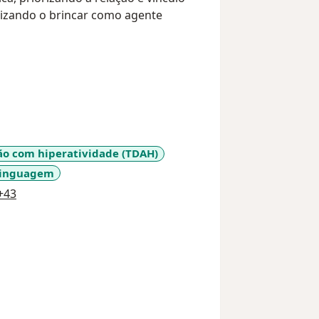
rizando o brincar como agente
ção com hiperatividade (TDAH)
 linguagem
a11y_sr_more_diseases
+43