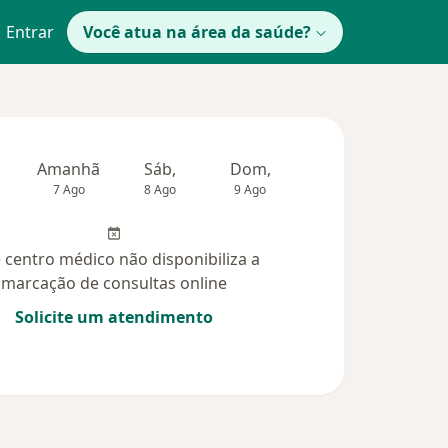
Entrar
Você atua na área da saúde?
Amanhã
Sáb,
Dom,
Segunda-feira
Ter,
7 Ago
8 Ago
9 Ago
10 Ago
11 Ag
 centro médico não disponibiliza a
marcação de consultas online
Solicite um atendimento