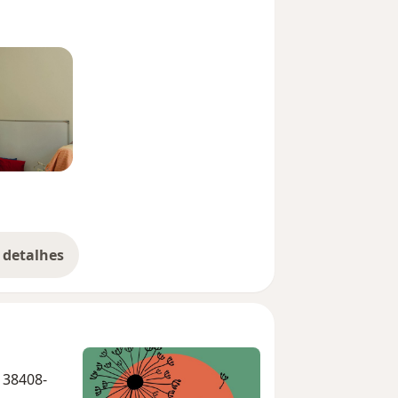
 detalhes
bre a experiência
 38408-