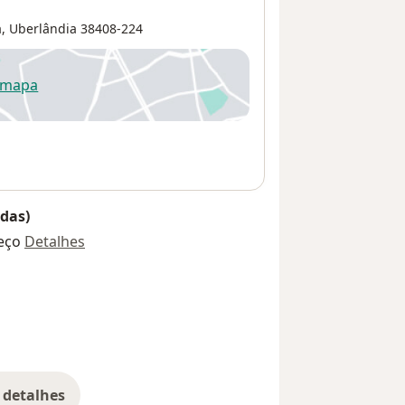
a
,
Uberlândia
38408-224
 mapa
re num novo separador
das)
eço
Detalhes
 detalhes
bre o endereço