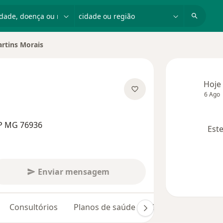
dade, doença ou nome
cidade ou região
rtins Morais
dade
Hoje
6 Ago
 especializações
RP MG 76936
Este
Enviar mensagem
Consultórios
Planos de saúde
Opiniões (13)