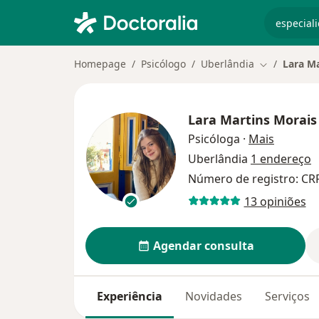
especiali
Homepage
Psicólogo
Uberlândia
Lara Ma
Mudar de ci
Lara Martins Morais
sobre as
Psicóloga
·
Mais
Uberlândia
1 endereço
Número de registro: C
13 opiniões
Agendar consulta
Experiência
Novidades
Serviços