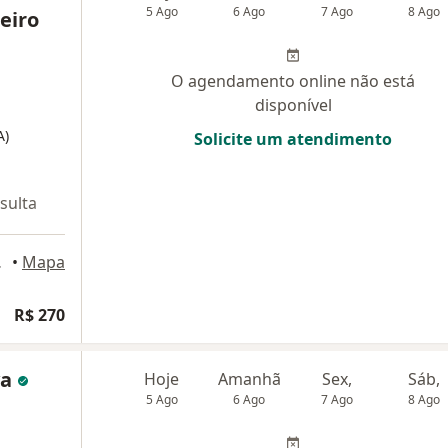
5 Ago
6 Ago
7 Ago
8 Ago
eiro
O agendamento online não está
disponível
A)
Solicite um atendimento
sulta
erlândia
•
Mapa
R$ 270
va
Hoje
Amanhã
Sex,
Sáb,
5 Ago
6 Ago
7 Ago
8 Ago