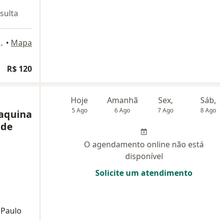
sulta
dar, sala 908, Uberlândia
•
Mapa
R$ 120
Hoje
Amanhã
Sex,
Sáb,
5 Ago
6 Ago
7 Ago
8 Ago
aquina
 de
O agendamento online não está
disponível
Solicite um atendimento
 Paulo