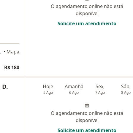
O agendamento online não está
disponível
Solicite um atendimento
ar - Sala 802, Uberlândia
•
Mapa
R$ 180
 D.
Hoje
Amanhã
Sex,
Sáb,
5 Ago
6 Ago
7 Ago
8 Ago
O agendamento online não está
disponível
Solicite um atendimento