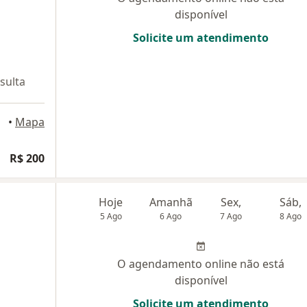
disponível
Solicite um atendimento
sulta
ndia
•
Mapa
R$ 200
Hoje
Amanhã
Sex,
Sáb,
5 Ago
6 Ago
7 Ago
8 Ago
O agendamento online não está
disponível
Solicite um atendimento