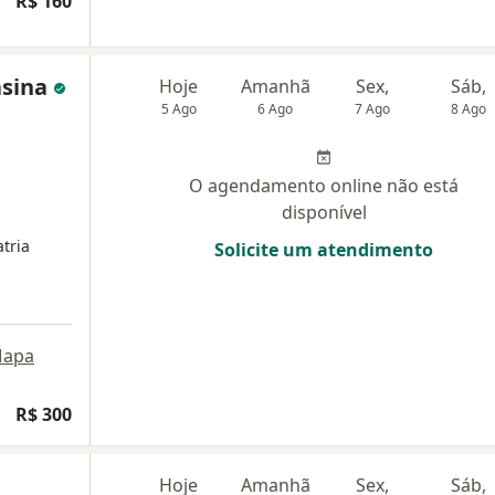
R$ 160
asina
Hoje
Amanhã
Sex,
Sáb,
5 Ago
6 Ago
7 Ago
8 Ago
O agendamento online não está
disponível
tria
Solicite um atendimento
apa
R$ 300
Hoje
Amanhã
Sex,
Sáb,