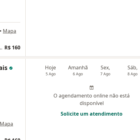
•
Mapa
o de transtorno de TDAH
R$ 160
ais
Hoje
Amanhã
Sex,
Sáb,
5 Ago
6 Ago
7 Ago
8 Ago
O agendamento online não está
disponível
Solicite um atendimento
Mapa