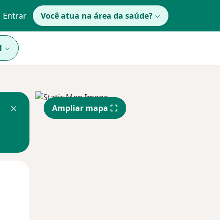
Entrar
Você atua na área da saúde?
1
Ampliar mapa
Dom,
Segunda-feira
Ter,
9 Ago
10 Ago
11 Ago