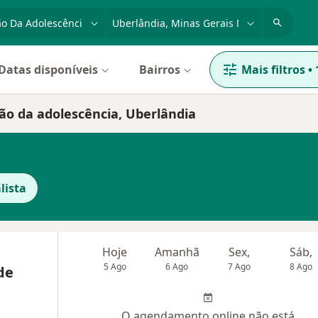
dade, doença ou nome
cidade ou região
Datas disponíveis
Bairros
Mais filtros
•
ão da adolescência, Uberlândia
lista
Hoje
Amanhã
Sex,
Sáb,
5 Ago
6 Ago
7 Ago
8 Ago
de
O agendamento online não está