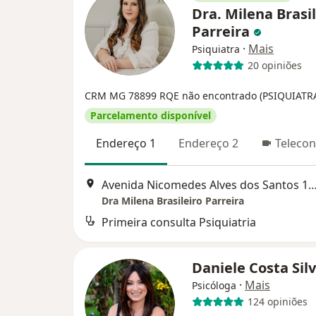
Dra. Milena Brasil
Parreira
·
Mais
Psiquiatra
20 opiniões
CRM MG 78899
RQE não encontrado (PSIQUIATR
Parcelamento disponível
Endereço 1
Endereço 2
Telecon
Avenida Nicomedes Alves dos Santos 1205, Ub
Dra Milena Brasileiro Parreira
Primeira consulta Psiquiatria
Daniele Costa Sil
·
Mais
Psicóloga
124 opiniões