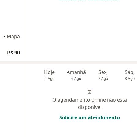
rlândia
•
Mapa
R$ 90
Hoje
Amanhã
Sex,
Sáb,
5 Ago
6 Ago
7 Ago
8 Ago
O agendamento online não está
disponível
Solicite um atendimento