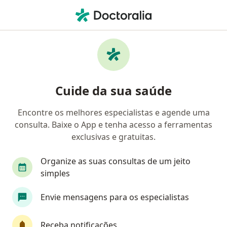
Men
Transtorno Do Espectro Autista • Uberlândia, Minas Gerais MG
Filtros
• 1
Convênio
Mapa
Profissionais com experiência Transtorno do
Cuide da sua saúde
Espectro Autista, Uberlândia
Encontre os melhores especialistas e agende uma
consulta. Baixe o App e tenha acesso a ferramentas
Qual especialização você está procurando?
exclusivas e gratuitas.
Psicólogo
Psiquiatra
Organize as suas consultas de um jeito
Psicopedagogo
Neurologista
simples
Envie mensagens para os especialistas
Neurologista pediátrico
Veja mais
Receba notificações