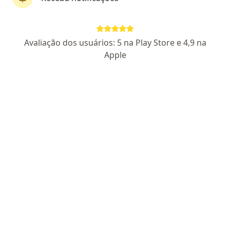
Avaliação dos usuários: 5 na Play Store e 4,9 na
Apple
Pagamento online
Parcelamento disponível
Dra. Gabriela Vardasca
·
Mais
Psiquiatra
74 opiniões
CRM MG 88575
RQE não encontrado para Psiquiatria
Pacientes fiéis
Endereço
Teleconsulta
Avenida Getúlio Vargas 275, Uberlândia
•
Mapa