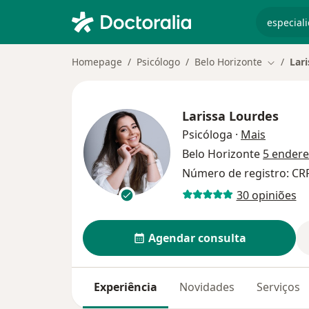
especiali
Homepage
Psicólogo
Belo Horizonte
Lar
Mudar de
Larissa Lourdes
sobre as
Psicóloga
·
Mais
Belo Horizonte
5 ender
Número de registro: C
30 opiniões
Agendar consulta
Experiência
Novidades
Serviços