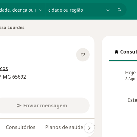
dade, doença ou nome
cidade ou região
issa Lourdes
 cidade
Consul
Consulta
 especializações
eços
Hoje
RP MG 65692
8 Ago
Este
Enviar mensagem
Consultórios
Planos de saúde
Opiniões (30)
D