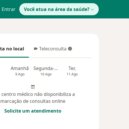
Entrar
Você atua na área da saúde?
ta no local
Teleconsulta
 no local
Teleconsulta
Amanhã
Segunda-feira
Ter,
Qua
Qui,
9 Ago
10 Ago
11 Ago
12 Ago
13 Ag
 centro médico não disponibiliza a
marcação de consultas online
Solicite um atendimento
úvidas respondidas (15)