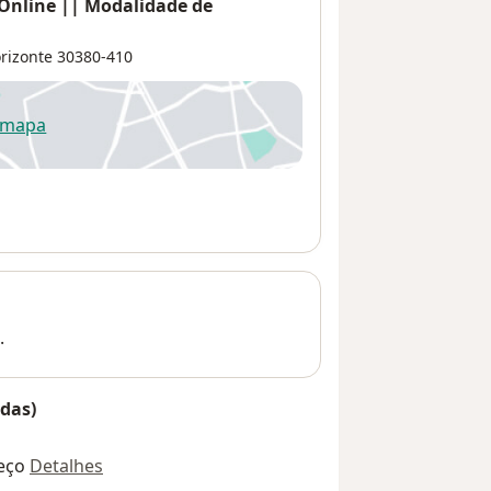
 Online || Modalidade de
rizonte
30380-410
 mapa
re num novo separador
.
das)
eço
Detalhes