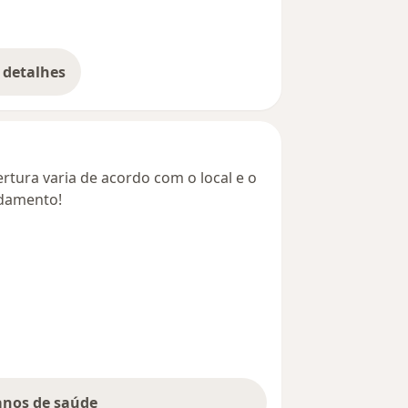
 detalhes
bre o endereço
rtura varia de acordo com o local e o
ndamento!
lanos de saúde