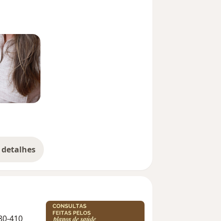
 detalhes
bre a experiência
380-410