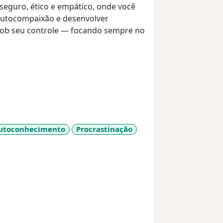
eguro, ético e empático, onde você
 autocompaixão e desenvolver
 sob seu controle — focando sempre no
autoconhecimento
Procrastinação
diseases