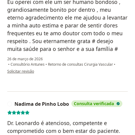
Eu operei com ele um ser humano bondoso ,
grandiosamente bonito por dentro , meu
eterno agradecimento ele me ajudou a levantar
a minha auto estima e parar de sentir dores
frequentes eu te amo doutor com todo o meu
respeito . Sou eternamente grata # desejo
muita saúde para o senhor e a sua família #
26 de março de 2026
•
Consultório Antunes
•
Retorno de consultas Cirurgia Vascular
•
na opinião do utilizador Andresa Vieira da Silva
Solicitar revisão
Nadima de Pinho Lobo
Consulta verificada
N
Dr. Leonardo é atencioso, competente e
comprometido com o bem estar do paciente.