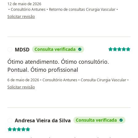
12 de maio de 2026
•
Consultório Antunes
•
Retorno de consultas Cirurgia Vascular
•
na opinião do utilizador Maria do Socorro Pacheco
Solicitar revisão
MDSD
Consulta verificada
M
Ótimo atendimento. Ótimo consultório.
Pontual. Ótimo profissional
6 de maio de 2026
•
Consultório Antunes
•
Consulta Cirurgia Vascular
•
na opinião do utilizador MDSD
Solicitar revisão
Andresa Vieira da Silva
Consulta verificada
A