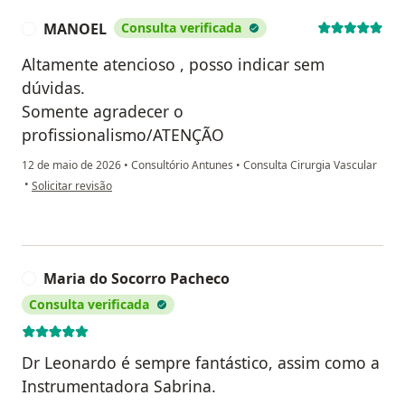
MANOEL
Consulta verificada
M
Altamente atencioso , posso indicar sem
dúvidas.
Somente agradecer o
profissionalismo/ATENÇÃO
12 de maio de 2026
•
Consultório Antunes
•
Consulta Cirurgia Vascular
na opinião do utilizador MANOEL
•
Solicitar revisão
Maria do Socorro Pacheco
M
Consulta verificada
Dr Leonardo é sempre fantástico, assim como a
Instrumentadora Sabrina.