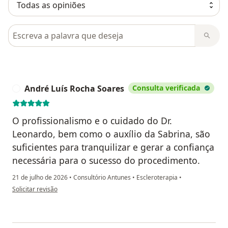
Pesquisar em opiniões
André Luís Rocha Soares
Consulta verificada
A
O profissionalismo e o cuidado do Dr.
Leonardo, bem como o auxílio da Sabrina, são
suficientes para tranquilizar e gerar a confiança
necessária para o sucesso do procedimento.
21 de julho de 2026
•
Consultório Antunes
•
Escleroterapia
•
na opinião do utilizador André Luís Rocha Soares
Solicitar revisão