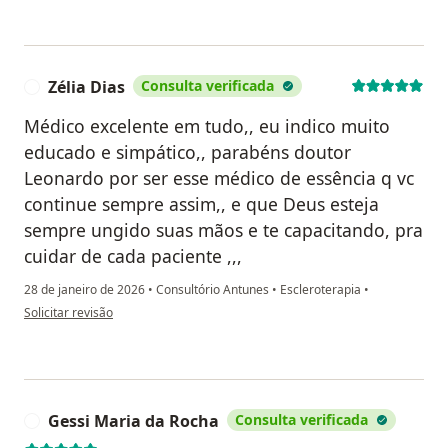
Zélia Dias
Consulta verificada
Z
Médico excelente em tudo,, eu indico muito
educado e simpático,, parabéns doutor
Leonardo por ser esse médico de essência q vc
continue sempre assim,, e que Deus esteja
sempre ungido suas mãos e te capacitando, pra
cuidar de cada paciente ,,,
28 de janeiro de 2026
•
Consultório Antunes
•
Escleroterapia
•
na opinião do utilizador Zélia Dias
Solicitar revisão
Gessi Maria da Rocha
Consulta verificada
G