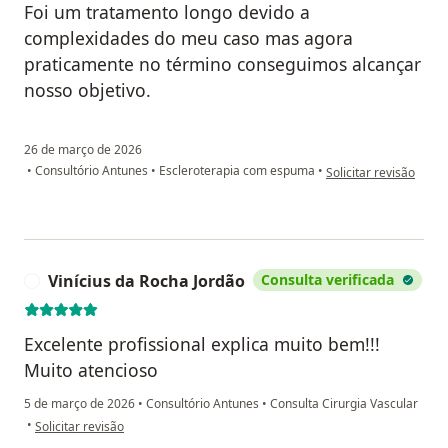
Foi um tratamento longo devido a
complexidades do meu caso mas agora
praticamente no término conseguimos alcançar
nosso objetivo.
26 de março de 2026
na opinião do utiliza
•
Consultório Antunes
•
Escleroterapia com espuma
•
Solicitar revisão
Vinícius da Rocha Jordão
Consulta verificada
Excelente profissional explica muito bem!!!
Muito atencioso
5 de março de 2026
•
Consultório Antunes
•
Consulta Cirurgia Vascular
na opinião do utilizador Vinícius da Rocha Jordão
•
Solicitar revisão