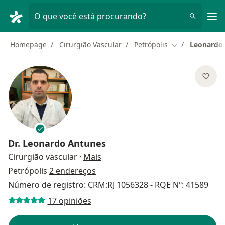
Men
O que você está procurando?
Homepage
Cirurgião Vascular
Petrópolis
Leonardo
Mudar de cidad
Dr.
Leonardo Antunes
sobre as especializações
Cirurgião vascular
·
Mais
Petrópolis
2 endereços
Número de registro: CRM:RJ 1056328 - RQE Nº: 41589
17 opiniões