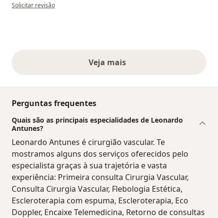
na opinião do utilizador Ana Paula Lopes
Solicitar revisão
Veja mais
opiniões acima
Perguntas frequentes
Quais são as principais especialidades de Leonardo
Antunes?
Leonardo Antunes é cirurgião vascular. Te
mostramos alguns dos serviços oferecidos pelo
especialista graças à sua trajetória e vasta
experiência: Primeira consulta Cirurgia Vascular,
Consulta Cirurgia Vascular, Flebologia Estética,
Escleroterapia com espuma, Escleroterapia, Eco
Doppler, Encaixe Telemedicina, Retorno de consultas