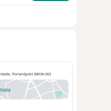
indade
,
Florianópolis
88036-002
 mapa
re num novo separador