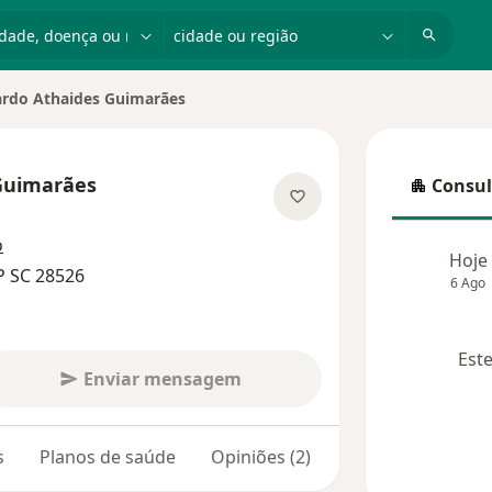
dade, doença ou nome
cidade ou região
rdo Athaides Guimarães
cidade
Guimarães
Consul
Consulta
 especializações
o
Hoje
P SC 28526
6 Ago
Este
Enviar mensagem
s
Planos de saúde
Opiniões (2)