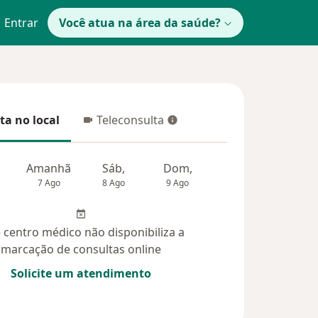
Entrar
Você atua na área da saúde?
ta no local
Teleconsulta
 no local
Teleconsulta
Amanhã
Sáb,
Dom,
Segunda-feira
Ter,
7 Ago
8 Ago
9 Ago
10 Ago
11 Ag
 centro médico não disponibiliza a
marcação de consultas online
Solicite um atendimento