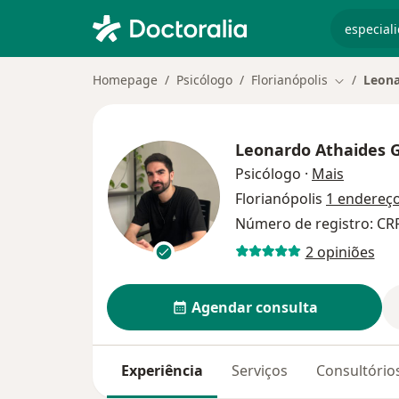
especiali
Homepage
Psicólogo
Florianópolis
Leona
Mudar de 
Leonardo Athaides 
sobre as
Psicólogo
·
Mais
Florianópolis
1 endereç
Número de registro: CR
2 opiniões
Agendar consulta
Experiência
Serviços
Consultório