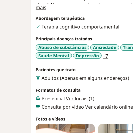
viver”. Nos meus atendimentos sou espontâ
Sobre mim
mais
histórias minhas.
Abordagem terapêutica
Terapia cognitivo comportamental
Principais doenças tratadas
Abuso de substâncias
Ansiedade
Tran
a11y_sr_mo
Saude Mental
Depressão
+7
Pacientes que trato
Adultos (Apenas em alguns endereços)
Formatos de consulta
Presencial
Ver locais (1)
Consulta por vídeo
Ver calendário online
Fotos e vídeos