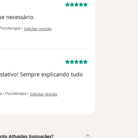
ue necessário.
na opinião do utilizador Lauren
Psicoterapia
•
Solicitar revisão
estativo! Sempre explicando tudo
na opinião do utilizador E.O
ca
•
Psicoterapia
•
Solicitar revisão
nardo Athaides Guimarães?