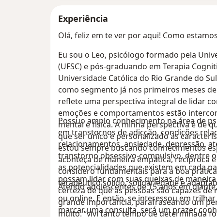
Experiência
Olá, feliz em te ver por aqui! Como estamo
Eu sou o Leo, psicólogo formado pela Univ
(UFSC) e pós-graduando em Terapia Cognit
Universidade Católica do Rio Grande do Su
como segmento já nos primeiros meses de 
reflete uma perspectiva integral de lidar 
emoções e comportamentos estão intercon
Possuo amplo conhecimento na área de psi
mental e física. A minha perspectiva é de 
em transtornos de adicção, condições relac
que ser único e personalizado às caracterí
relacionamentos, ansiedade, depressão, 
estou sempre buscando conhecimentos espe
transtorno obsessivo-compulsivo, dentre o
aconteça de maneira empática, recíproca e
as potencialidades que existem em cada pac
considero fundamentais para a boa prática d
possam lidar com suas queixas de maneira
terapêutico sólido, solidariedade e adaptabi
Atendo adolescentes de 15 anos em diante,
certeza de que as pessoas são capazes de
ou online. E então, se interessou em tril
grande importância, parafraseando um pe
marcar uma consulta, será um prazer conhe
muito: “vivi tanto tempo de determinada fo