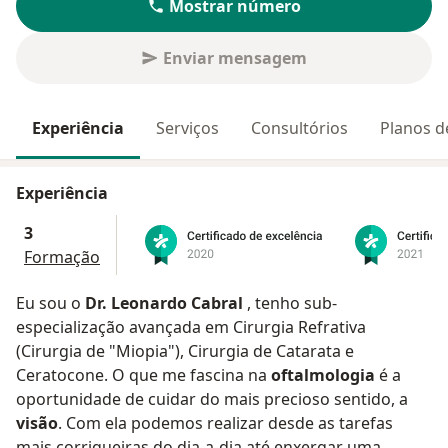
Mostrar número
Enviar mensagem
Experiência
Serviços
Consultórios
Planos d
Experiência
3
Formação
Eu sou o
Dr. Leonardo Cabral
, tenho sub-
especialização avançada em Cirurgia Refrativa
(Cirurgia de "Miopia"), Cirurgia de Catarata e
Ceratocone. O que me fascina na
oftalmologia
é a
oportunidade de cuidar do mais precioso sentido, a
visão
. Com ela podemos realizar desde as tarefas
mais corriqueiras do dia-a-dia até enxergar uma