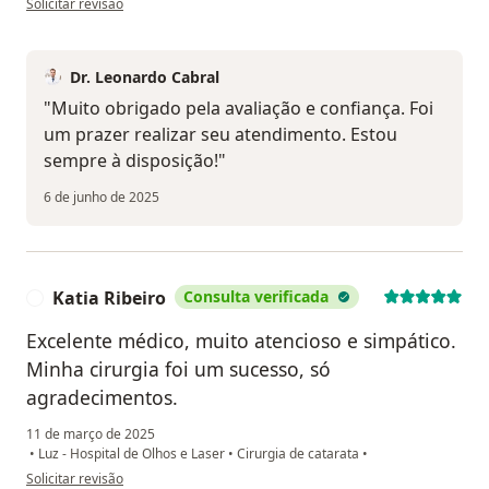
Solicitar revisão
Dr. Leonardo Cabral
"Muito obrigado pela avaliação e confiança. Foi
um prazer realizar seu atendimento. Estou
sempre à disposição!"
6 de junho de 2025
Katia Ribeiro
Consulta verificada
K
Excelente médico, muito atencioso e simpático.
Minha cirurgia foi um sucesso, só
agradecimentos.
11 de março de 2025
•
Luz - Hospital de Olhos e Laser
•
Cirurgia de catarata
•
na opinião do utilizador Katia Ribeiro
Solicitar revisão