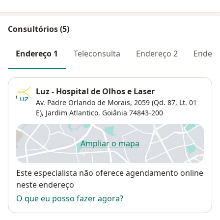
Consultórios (5)
Endereço 1
Teleconsulta
Endereço 2
Endere
Luz - Hospital de Olhos e Laser
Av. Padre Orlando de Morais, 2059 (Qd. 87, Lt. 01
E),
Jardim Atlantico
,
Goiânia
74843-200
Ampliar o mapa
abre num novo separador
Disponibilidade
Este especialista não oferece agendamento online
neste endereço
O que eu posso fazer agora?