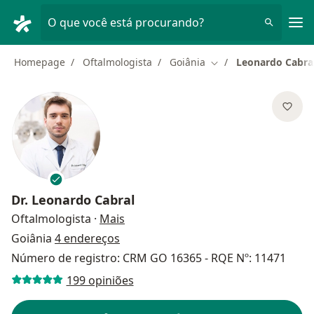
Men
O que você está procurando?
Homepage
Oftalmologista
Goiânia
Leonardo Cabra
Mudar de cidade
Dr.
Leonardo Cabral
sobre as especializações
Oftalmologista
·
Mais
Goiânia
4 endereços
Número de registro: CRM GO 16365 - RQE Nº: 11471
199 opiniões