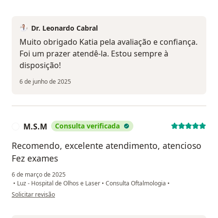
Dr. Leonardo Cabral
Muito obrigado Katia pela avaliação e confiança.
Foi um prazer atendê-la. Estou sempre à
disposição!
6 de junho de 2025
M.S.M
Consulta verificada
M
Recomendo, excelente atendimento, atencioso
Fez exames
6 de março de 2025
•
Luz - Hospital de Olhos e Laser
•
Consulta Oftalmologia
•
na opinião do utilizador M.S.M
Solicitar revisão