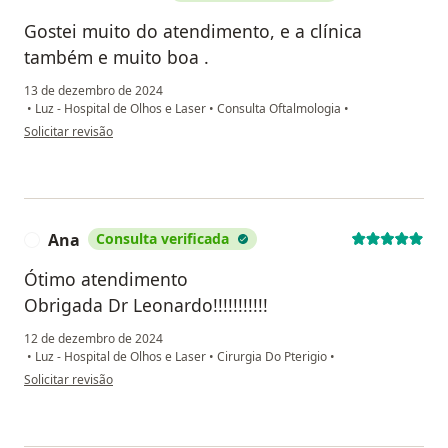
Gostei muito do atendimento, e a clínica
também e muito boa .
13 de dezembro de 2024
•
Luz - Hospital de Olhos e Laser
•
Consulta Oftalmologia
•
na opinião do utilizador Paulo Roberto
Solicitar revisão
Ana
Consulta verificada
A
Ótimo atendimento
Obrigada Dr Leonardo!!!!!!!!!!!
12 de dezembro de 2024
•
Luz - Hospital de Olhos e Laser
•
Cirurgia Do Pterigio
•
na opinião do utilizador Ana
Solicitar revisão