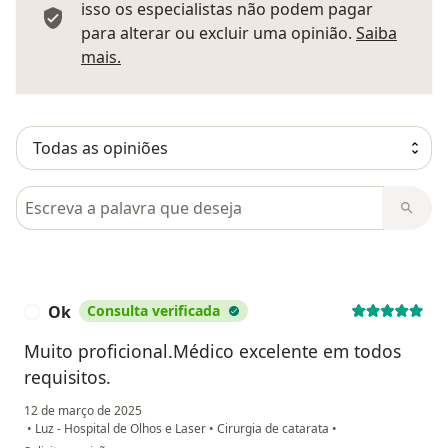
isso os especialistas não podem pagar
para alterar ou excluir uma opinião.
Saiba
Saber mais sobre pareceres
mais.
Pesquisar em opiniões
Ok
Consulta verificada
O
Muito proficional.Médico excelente em todos
requisitos.
12 de março de 2025
•
Luz - Hospital de Olhos e Laser
•
Cirurgia de catarata
•
na opinião do utilizador Ok