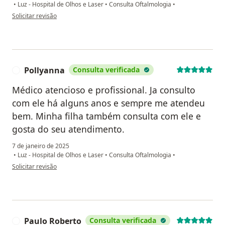
•
Luz - Hospital de Olhos e Laser
•
Consulta Oftalmologia
•
na opinião do utilizador Paulo Ricardo Araujo Rocha
Solicitar revisão
Pollyanna
Consulta verificada
P
Médico atencioso e profissional. Ja consulto
com ele há alguns anos e sempre me atendeu
bem. Minha filha também consulta com ele e
gosta do seu atendimento.
7 de janeiro de 2025
•
Luz - Hospital de Olhos e Laser
•
Consulta Oftalmologia
•
na opinião do utilizador Pollyanna
Solicitar revisão
Paulo Roberto
Consulta verificada
P