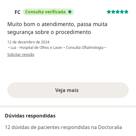
FC
Consulta verificada
F
Muito bom o atendimento, passa muita
segurança sobre o procedimento
12 de dezembro de 2024
•
Luz - Hospital de Olhos e Laser
•
Consulta Oftalmologia
•
na opinião do utilizador FC
Solicitar revisão
Veja mais
opiniões acima
Dúvidas respondidas
12 dúvidas de pacientes respondidas na Doctoralia