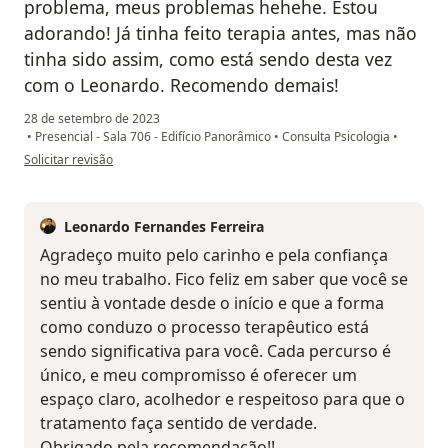
problema, meus problemas hehehe. Estou
adorando! Já tinha feito terapia antes, mas não
tinha sido assim, como está sendo desta vez
com o Leonardo. Recomendo demais!
28 de setembro de 2023
•
Presencial - Sala 706 - Edifício Panorâmico
•
Consulta Psicologia
•
na opinião do utilizador Luciana L.
Solicitar revisão
Leonardo Fernandes Ferreira
Agradeço muito pelo carinho e pela confiança
no meu trabalho. Fico feliz em saber que você se
sentiu à vontade desde o início e que a forma
como conduzo o processo terapêutico está
sendo significativa para você. Cada percurso é
único, e meu compromisso é oferecer um
espaço claro, acolhedor e respeitoso para que o
tratamento faça sentido de verdade.
Obrigado pela recomendação!!