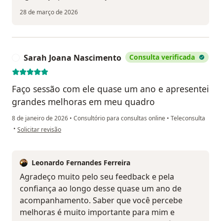
28 de março de 2026
Sarah Joana Nascimento
Consulta verificada
S
Faço sessão com ele quase um ano e apresentei
grandes melhoras em meu quadro
8 de janeiro de 2026
•
Consultório para consultas online
•
Teleconsulta
na opinião do utilizador Sarah Joana Nascimento
•
Solicitar revisão
Leonardo Fernandes Ferreira
Agradeço muito pelo seu feedback e pela
confiança ao longo desse quase um ano de
acompanhamento. Saber que você percebe
melhoras é muito importante para mim e