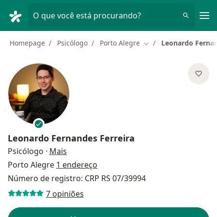
Men
O que você está procurando?
Homepage
Psicólogo
Porto Alegre
Leonardo Fernan
Mudar de cidade
Leonardo Fernandes Ferreira
sobre as especializações
Psicólogo
·
Mais
Porto Alegre
1 endereço
Número de registro: CRP RS 07/39994
7 opiniões