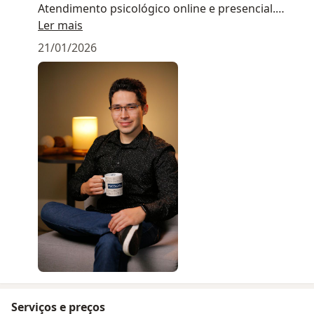
Atendimento psicológico online e presencial.
Acompanhamento com ética, sigilo e foco em
Ler mais
mudanças reais no dia a dia.
21/01/2026
Serviços e preços