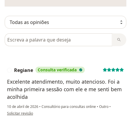
Pesquisar em opiniões
Regiane
Consulta verificada
R
Excelente atendimento, muito atencioso. Foi a
minha primeira sessão com ele e me senti bem
acolhida
10 de abril de 2026
•
Consultório para consultas online
•
Outro
•
na opinião do utilizador Regiane
Solicitar revisão