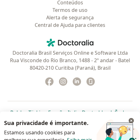
Conteúdos
Termos de uso
Alerta de segurança
Central de Ajuda para clientes
Contato
Doctoralia - Homepage
Doctoralia Brasil Serviços Online e Software Ltda
Rua Visconde do Rio Branco, 1488 - 2º andar - Batel
80420-210 Curitiba (Paraná), Brasil
Facebook
abre num novo separador
Instagram
abre num novo separador
Linkedin
abre num novo separad
Glassdoor
abre num novo se
abre num novo separador
abre num novo separador
abre num novo separador
abre num novo separado
abre num n
abre
Polska
,
Türkiye
,
España
,
Italia
,
Deutschland
,
Česko
,
abre num novo separador
abre num novo separador
abre num novo separador
abre num novo separa
abre num no
abre n
Portugal
,
México
,
Chile
,
Brasil
,
Argentina
,
Perú
,
Sua privacidade é importante.
abre num novo separad
Colombia
Estamos usando cookies para