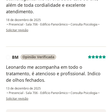
além de toda cordialidade e excelente
atendimento.
18 de dezembro de 2025
•
Presencial - Sala 706 - Edifício Panorâmico
•
Consulta Psicologia
•
na opinião do utilizador S.L.P
Solicitar revisão
BM
Opinião Verificada
B
Leonardo me acompanha em todo o
tratamento, é atencioso e profissional. Indico
de olhos fechados.
13 de dezembro de 2025
•
Presencial - Sala 706 - Edifício Panorâmico
•
Consulta Psicologia
•
na opinião do utilizador BM
Solicitar revisão