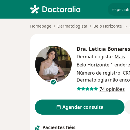
especiali
Homepage
Dermatologista
Belo Horizonte
Mu
Dra.
Letícia Boniare
so
Dermatologista
·
Mais
Belo Horizonte
1 ender
Número de registro: C
Dermatologia (não enco
74 opiniões
Agendar consulta
Pacientes fiéis