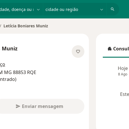
dade, doença ou nome
cidade ou região
Letícia Boniares Muniz
dar de cidade
s Muniz
Consul
Consulta
bre as especializações
eço
Hoje
RM MG 88853 RQE
8 Ago
ntrado)
Este
Enviar mensagem