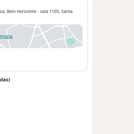
a, Belo Horizonte - sala 1105,
Santa
 mapa
re num novo separador
das)