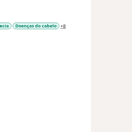
a11y_sr_more_diseases
ecia
Doenças do cabelo
+8