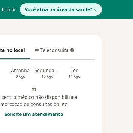
Entrar
Você atua na área da saúde?
ta no local
Teleconsulta
 no local
Teleconsulta
Amanhã
Segunda-feira
Ter,
Qua
Qui,
9 Ago
10 Ago
11 Ago
12 Ago
13 Ag
 centro médico não disponibiliza a
marcação de consultas online
Solicite um atendimento