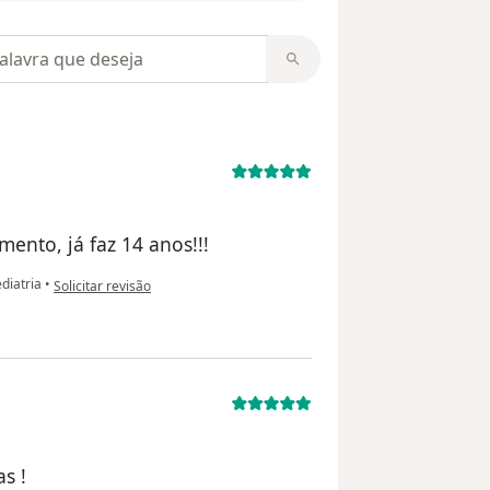
m opiniões
ento, já faz 14 anos!!!
na opinião do utilizador Dayanne
diatria
•
Solicitar revisão
s !