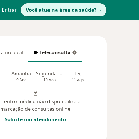
Entrar
Você atua na área da saúde?
a no local
Teleconsulta
 no local
Teleconsulta
Amanhã
Segunda-feira
Ter,
Qua
Qui,
9 Ago
10 Ago
11 Ago
12 Ago
13 Ag
 centro médico não disponibiliza a
marcação de consultas online
Solicite um atendimento