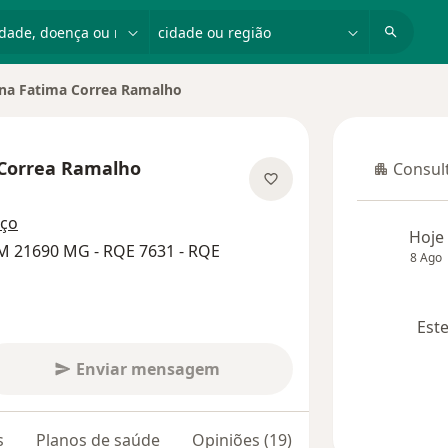
dade, doença ou nome
cidade ou região
ana Fatima Correa Ramalho
cidade
 Correa Ramalho
Consult
Consulta
especializações
eço
Hoje
M 21690 MG - RQE 7631 - RQE
8 Ago
Este
Enviar mensagem
s
Planos de saúde
Opiniões (19)