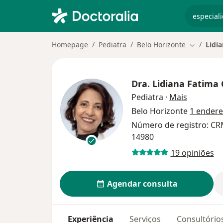
especiali
Homepage
Pediatra
Belo Horizonte
Lidi
Mudar de 
Dra.
Lidiana Fatima
sobre as 
Pediatra
·
Mais
Belo Horizonte
1 ender
Número de registro: CR
14980
19 opiniões
Agendar consulta
Experiência
Serviços
Consultório