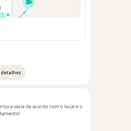
 detalhes
bre o endereço
rtura varia de acordo com o local e o
ndamento!