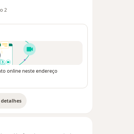
o 2
nto online neste endereço
 detalhes
bre o endereço