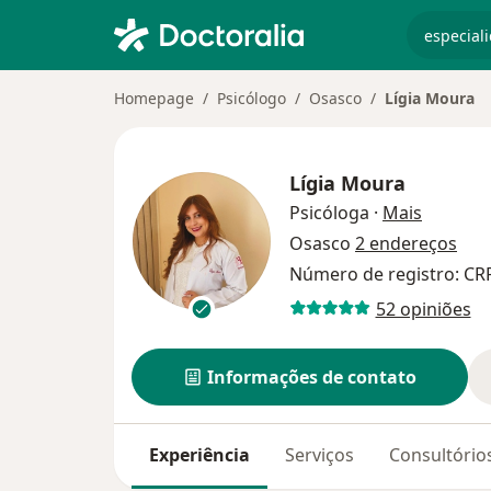
especiali
Homepage
Psicólogo
Osasco
Lígia Moura
Lígia Moura
sobre as
Psicóloga
·
Mais
Osasco
2 endereços
Número de registro: CR
52 opiniões
Informações de contato
Experiência
Serviços
Consultório