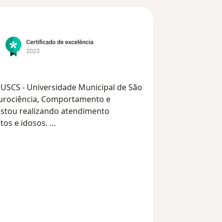
a USCS - Universidade Municipal de São
urociência, Comportamento e
estou realizando atendimento
ltos e idosos.
abalho com o desenvolvimento do
ntes. Meu objetivo maior é construir
icada aos pacientes a fim de trazer
nica: