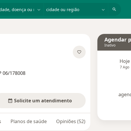
dade, doença ou nome
cidade ou região
Agendar p
Inativo
 especializações
Hoje
7 Ago
P 06/178008
agend
Solicite um atendimento
s
Planos de saúde
Opiniões (52)