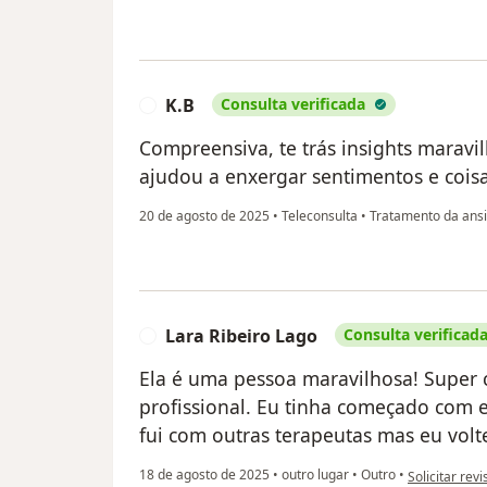
K.B
Consulta verificada
K
Compreensiva, te trás insights maravilh
ajudou a enxergar sentimentos e coisa
20 de agosto de 2025
•
Teleconsulta
•
Tratamento da ans
Lara Ribeiro Lago
Consulta verificad
L
Ela é uma pessoa maravilhosa! Super 
profissional. Eu tinha começado com e
fui com outras terapeutas mas eu volte
na opinião do
18 de agosto de 2025
•
outro lugar
•
Outro
•
Solicitar rev