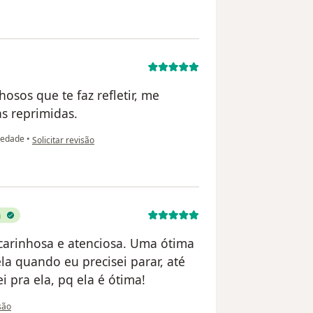
osos que te faz refletir, me
s reprimidas.
na opinião do utilizador K.B
iedade
•
Solicitar revisão
a
carinhosa e atenciosa. Uma ótima
la quando eu precisei parar, até
i pra ela, pq ela é ótima!
 utilizador Lara Ribeiro Lago
isão