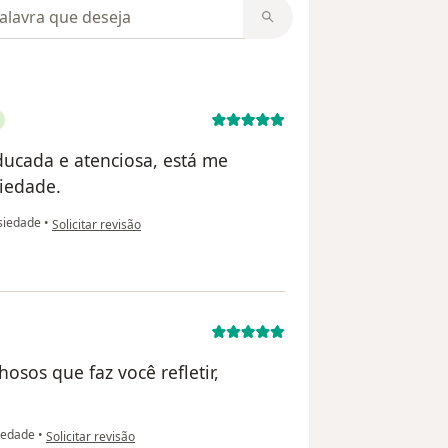
m opiniões
ucada e atenciosa, está me
iedade.
na opinião do utilizador Melissa Castro
siedade
•
Solicitar revisão
osos que faz você refletir,
na opinião do utilizador K.B
iedade
•
Solicitar revisão