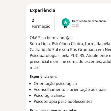
Experiência
2
Formação
Olá! Seja bem-vindo(a)!
Sou a Lígia, Psicóloga Clínica, formada pel
Caetano do Sul e sou Pós Graduada em Ne
Psicopatologias, pela PUC-RS. Atualmente 
presencial e on-line com adolescentes, adu
Sobre mim
mais
Por meio do processo psicoterapêutico tr
Experiência em:
autoconhecimento e a autoestima dos pacie
Orientação psicológica
um ambiente acolhedor e uma escuta qualif
Aconselhamento e orientação aos pais
transformação e autoconhecimento.
Psicologia clínica
Psicoterapia para adolescentes
Algumas especialidades em que atuo na clí
- Psicoterapia
Principais doenças tratadas