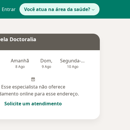
Entrar
Você atua na área da saúde?
ela Doctoralia
Amanhã
Dom,
Segunda-feira
Ter,
Qu
8 Ago
9 Ago
10 Ago
11 Ago
12 Ag
Esse especialista não oferece
amento online para esse endereço.
Solicite um atendimento