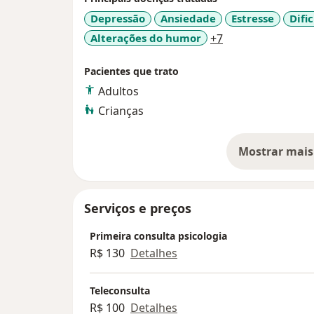
- Tratamento para ansiedade e depressão
Depressão
Ansiedade
Estresse
Difi
- Orientação familiar
a11y_sr_more_di
Alterações do humor
+7
- Orientação a queixas escolares
- Conflitos amorosos / relacionamentos afe
Pacientes que trato
- Compulsões
Adultos
- Autoestima e autoconhecimento
Crianças
Nos atendimentos utilizo a abordagem da Ps
manejo clínico. Juntos podemos buscar ca
Mostrar mais
so
seu crescimento pessoal e profissional.
Qualquer dúvida entre em contato para ma
Serviços e preços
disposição!
Um abraço e aguardo seu contato!
Primeira consulta psicologia
Lígia Moura
R$ 130
Detalhes
Psicóloga Clínica - CRP 06/178008
Teleconsulta
R$ 100
Detalhes