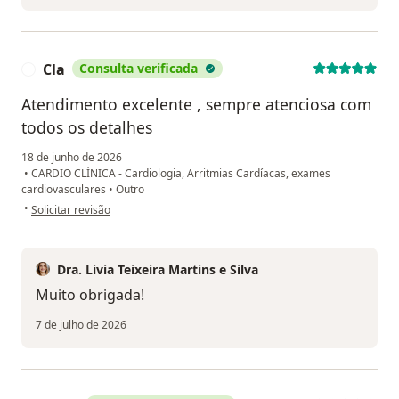
Cla
Consulta verificada
C
Atendimento excelente , sempre atenciosa com
todos os detalhes
18 de junho de 2026
•
CARDIO CLÍNICA - Cardiologia, Arritmias Cardíacas, exames
cardiovasculares
•
Outro
na opinião do utilizador Cla
•
Solicitar revisão
Dra. Livia Teixeira Martins e Silva
Muito obrigada!
7 de julho de 2026