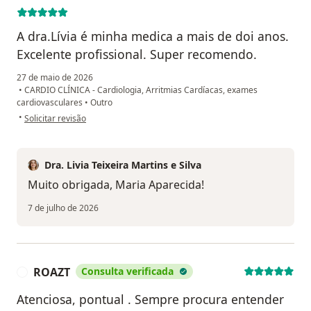
A dra.Lívia é minha medica a mais de doi anos.
Excelente profissional. Super recomendo.
27 de maio de 2026
•
CARDIO CLÍNICA - Cardiologia, Arritmias Cardíacas, exames
cardiovasculares
•
Outro
na opinião do utilizador Maria Aparecida Barbosa Perez
•
Solicitar revisão
Dra. Livia Teixeira Martins e Silva
Muito obrigada, Maria Aparecida!
7 de julho de 2026
ROAZT
Consulta verificada
R
Atenciosa, pontual . Sempre procura entender