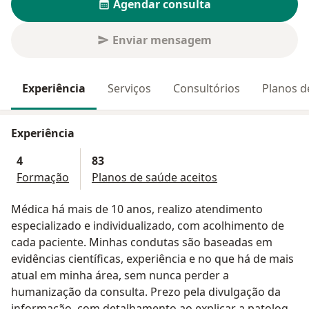
Agendar consulta
Enviar mensagem
Experiência
Serviços
Consultórios
Planos d
Experiência
4
83
Formação
Planos de saúde aceitos
Médica há mais de 10 anos, realizo atendimento
especializado e individualizado, com acolhimento de
cada paciente. Minhas condutas são baseadas em
evidências científicas, experiência e no que há de mais
atual em minha área, sem nunca perder a
humanização da consulta. Prezo pela divulgação da
informação, com detalhamento ao explicar a patologia