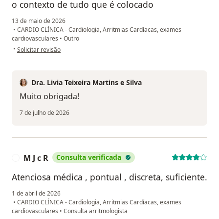
o contexto de tudo que é colocado
13 de maio de 2026
•
CARDIO CLÍNICA - Cardiologia, Arritmias Cardíacas, exames
cardiovasculares
•
Outro
na opinião do utilizador ROAZT
•
Solicitar revisão
Dra. Livia Teixeira Martins e Silva
Muito obrigada!
7 de julho de 2026
M J c R
Consulta verificada
M
Atenciosa médica , pontual , discreta, suficiente.
1 de abril de 2026
•
CARDIO CLÍNICA - Cardiologia, Arritmias Cardíacas, exames
cardiovasculares
•
Consulta arritmologista