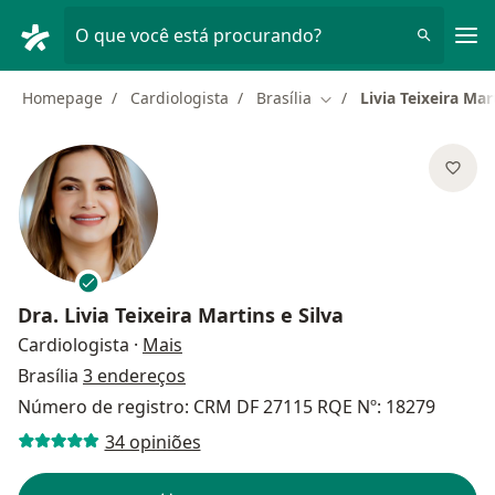
Men
O que você está procurando?
Homepage
Cardiologista
Brasília
Livia Teixeira Mar
Mudar de cidade
Dra.
Livia Teixeira Martins e Silva
sobre as especializações
Cardiologista
·
Mais
Brasília
3 endereços
Número de registro: CRM DF 27115 RQE Nº: 18279
34 opiniões