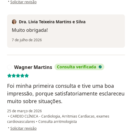
na opinião do utilizador M J c R
•
Solicitar revisão
Dra. Livia Teixeira Martins e Silva
Muito obrigada!
7 de julho de 2026
Wagner Martins
Consulta verificada
W
Foi minha primeira consulta e tive uma boa
impressão, porque satisfatoriamente esclareceu
muito sobre situações.
25 de março de 2026
•
CARDIO CLÍNICA - Cardiologia, Arritmias Cardíacas, exames
cardiovasculares
•
Consulta arritmologista
na opinião do utilizador Wagner Martins
•
Solicitar revisão