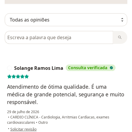
Pesquisar em opiniões
Solange Ramos Lima
Consulta verificada
S
Atendimento de ótima qualidade. É uma
médica de grande potencial, segurança e muito
responsável.
29 de julho de 2026
•
CARDIO CLÍNICA - Cardiologia, Arritmias Cardíacas, exames
cardiovasculares
•
Outro
na opinião do utilizador Solange Ramos Lima
•
Solicitar revisão