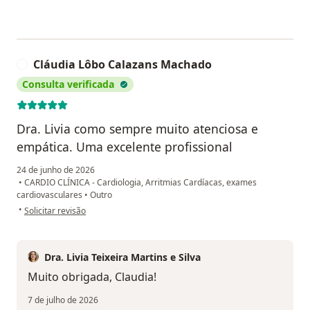
Cláudia Lôbo Calazans Machado
C
Consulta verificada
Dra. Livia como sempre muito atenciosa e
empática. Uma excelente profissional
24 de junho de 2026
•
CARDIO CLÍNICA - Cardiologia, Arritmias Cardíacas, exames
cardiovasculares
•
Outro
na opinião do utilizador Cláudia Lôbo Calazans Machado
•
Solicitar revisão
Dra. Livia Teixeira Martins e Silva
Muito obrigada, Claudia!
7 de julho de 2026