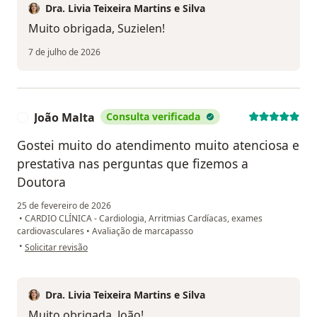
Dra. Livia Teixeira Martins e Silva
Muito obrigada, Suzielen!
7 de julho de 2026
João Malta
Consulta verificada
J
Gostei muito do atendimento muito atenciosa e
prestativa nas perguntas que fizemos a
Doutora
25 de fevereiro de 2026
•
CARDIO CLÍNICA - Cardiologia, Arritmias Cardíacas, exames
cardiovasculares
•
Avaliação de marcapasso
na opinião do utilizador João Malta
•
Solicitar revisão
Dra. Livia Teixeira Martins e Silva
Muito obrigada, João!