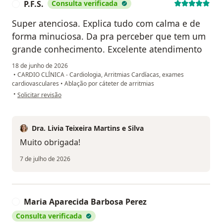
P.F.S.
Consulta verificada
P
Super atenciosa. Explica tudo com calma e de
forma minuciosa. Da pra perceber que tem um
grande conhecimento. Excelente atendimento
18 de junho de 2026
•
CARDIO CLÍNICA - Cardiologia, Arritmias Cardíacas, exames
cardiovasculares
•
Ablação por cáteter de arritmias
na opinião do utilizador P.F.S.
•
Solicitar revisão
Dra. Livia Teixeira Martins e Silva
Muito obrigada!
7 de julho de 2026
Maria Aparecida Barbosa Perez
M
Consulta verificada