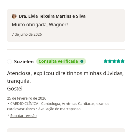
Dra. Livia Teixeira Martins e Silva
Muito obrigada, Wagner!
7 de julho de 2026
Suzielen
Consulta verificada
S
Atenciosa, explicou direitinhos minhas dúvidas,
tranquila.
Gostei
25 de fevereiro de 2026
•
CARDIO CLÍNICA - Cardiologia, Arritmias Cardíacas, exames
cardiovasculares
•
Avaliação de marcapasso
na opinião do utilizador Suzielen
•
Solicitar revisão