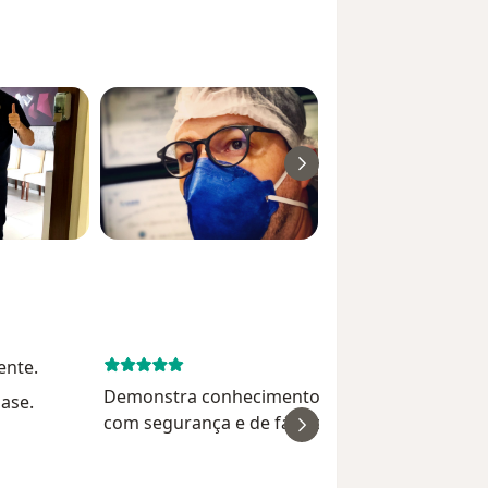
ente.
April 9, 
Demonstra conhecimento, diagnóstico direto
base.
com segurança e de fácil entendimento pelo
paciente, alto astral alegria contagiante. Ótim
localização e instalações, cumpriu horário,
Accioly 