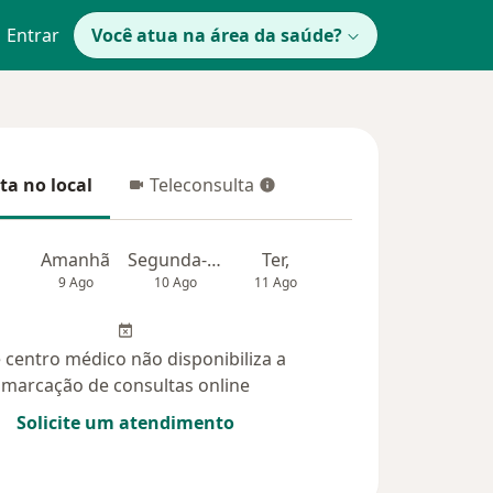
Entrar
Você atua na área da saúde?
ta no local
Teleconsulta
 no local
Teleconsulta
Amanhã
Segunda-feira
Ter,
Qua
Qui,
9 Ago
10 Ago
11 Ago
12 Ago
13 Ag
 centro médico não disponibiliza a
marcação de consultas online
Solicite um atendimento