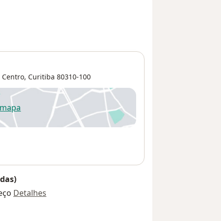
Centro
,
Curitiba
80310-100
 mapa
re num novo separador
das)
eço
Detalhes