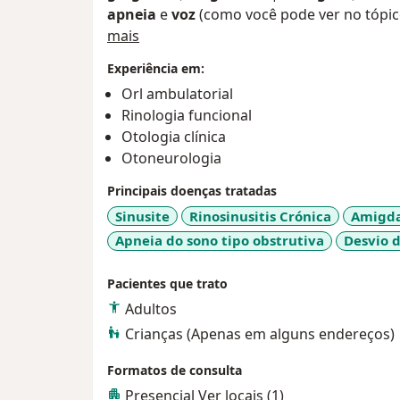
apneia
e
voz
(como você pode ver no tópi
Sobre mim
distúrbios
mais
). Através da conversa, exame fí
por
otorrinos
, investigo,
sintomas
para re
Experiência em:
melhor tratamento
, baseado nas evidênc
Orl ambulatorial
revelam, em
benefício
dos meus pacientes. 
Rinologia funcional
de cada caso é
importante
para saber a me
Otologia clínica
através de
medicamentos
ou por
cirurgia
Otoneurologia
atenção
individualizada, focado na
empati
amigável
e
simpática
que se desenvolve 
Principais doenças tratadas
iremos propor
tratamento
. Tenho
cuidad
Sinusite
Rinosinusitis Crónica
Amigda
orientações
terapêuticas
, e além disso, 
Apneia do sono tipo obstrutiva
Desvio d
dúvidas
, pois para que haja entendimento
esclarecimento,
respeito
e
confiança
.
Dica
Pacientes que trato
Adultos
Crianças (Apenas em alguns endereços)
Formatos de consulta
Presencial
Ver locais (1)