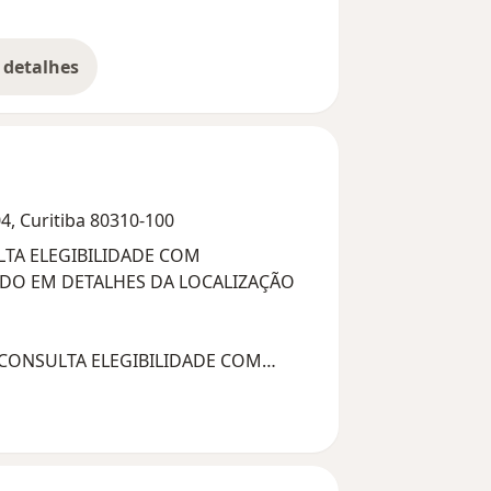
atendeu até adiantado...
 detalhes
bre a experiência
4, Curitiba 80310-100
LTA ELEGIBILIDADE COM
DO EM DETALHES DA LOCALIZAÇÃO
DO EM DETALHES DA LOCALIZAÇÃO