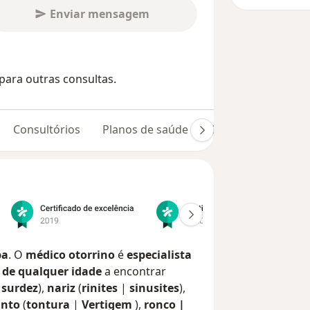
Enviar mensagem
para outras consultas.
Consultórios
Planos de saúde
Opiniões (1070)
ba
. O
médico
otorrino
é
especialista
 de qualquer idade
a encontrar
|
surdez
),
nariz
(
rinites
|
sinusites
),
into
(
tontura
|
Vertigem
),
ronco |