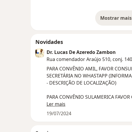
Mostrar mais
so
Novidades
Dr. Lucas De Azeredo Zambon
Rua comendador Araújo 510, conj. 140
PARA CONVÊNIO AMIL, FAVOR CONSU
SECRETÁRIA NO WHASTAPP (INFORMA
- DESCRIÇÃO DE LOCALIZAÇÃO)
PARA CONVÊNIO SULAMERICA FAVOR CONSULTA ELEGIBILIDADE COM
SECRETÁRIA NO WHASTAPP (INFORMA
Ler mais
DESCRIÇÃO DE LOCALIZAÇÃO)
19/07/2024