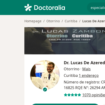
especiali
Homepage
Otorrino
Curitiba
Lucas De Aze
Dr.
Lucas De Azere
sobre as
Otorrino
·
Mais
Curitiba
1 endereço
Número de registro: C
16825 RQE Nº: 26294 
1070 opiniõe