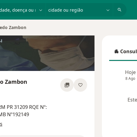
dade, doença ou nome
cidade ou região
redo Zambon
Consul
Consulta
Hoje
8 Ago
do Zambon
 especializações
Este
RM PR 31209 RQE Nº:
AMB Nº192149
s