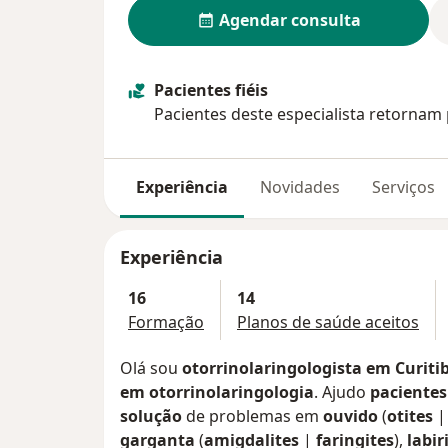
Agendar consulta
Pacientes fiéis
Pacientes deste especialista retornam 
Experiência
Novidades
Serviços
Experiência
16
14
Formação
Planos de saúde aceitos
Olá sou
otorrinolaringologista em Curiti
em otorrinolaringologia
. Ajudo
pacientes
solução
de problemas em
ouvido
(
otites
garganta
(
amigdalites
|
faringites
),
labir