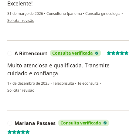
Excelente!
31 de março de 2026
•
Consultorio Ipanema
•
Consulta ginecologia
•
na opinião do utilizador Letícia Matos
Solicitar revisão
A Bittencourt
Consulta verificada
A
Muito atenciosa e qualificada. Transmite
cuidado e confiança.
17 de dezembro de 2025
•
Teleconsulta
•
Teleconsulta
•
na opinião do utilizador A Bittencourt
Solicitar revisão
Mariana Passaes
Consulta verificada
M