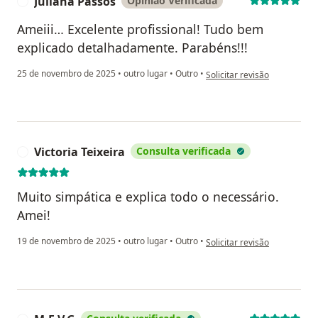
Juliana Passos
Opinião Verificada
J
Ameiii… Excelente profissional! Tudo bem
explicado detalhadamente. Parabéns!!!
na opinião do utilizador Juli
25 de novembro de 2025
•
outro lugar
•
Outro
•
Solicitar revisão
Victoria Teixeira
Consulta verificada
V
Muito simpática e explica todo o necessário.
Amei!
na opinião do utilizador Victo
19 de novembro de 2025
•
outro lugar
•
Outro
•
Solicitar revisão