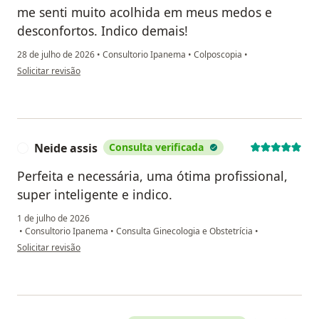
me senti muito acolhida em meus medos e
desconfortos. Indico demais!
28 de julho de 2026
•
Consultorio Ipanema
•
Colposcopia
•
na opinião do utilizador Julia
Solicitar revisão
Neide assis
Consulta verificada
N
Perfeita e necessária, uma ótima profissional,
super inteligente e indico.
1 de julho de 2026
•
Consultorio Ipanema
•
Consulta Ginecologia e Obstetrícia
•
na opinião do utilizador Neide assis
Solicitar revisão