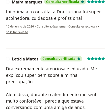
Maíra marques
Consulta verificada
M
foi otima a a consulta, a Dra Luciana foi super
acolhedora, cuidadosa e profissional
16 de junho de 2026
•
Consultorio Ipanema
•
Consulta ginecologia
•
na opinião do utilizador Maíra marques
Solicitar revisão
Letícia Matos
Consulta verificada
L
Dra extremamente atenciosa e educada. Me
explicou super bem sobre a minha
preocupação.
Além disso, durante o atendimento me senti
muito confortável, parecia que estava
conversando com uma amiga de anos.