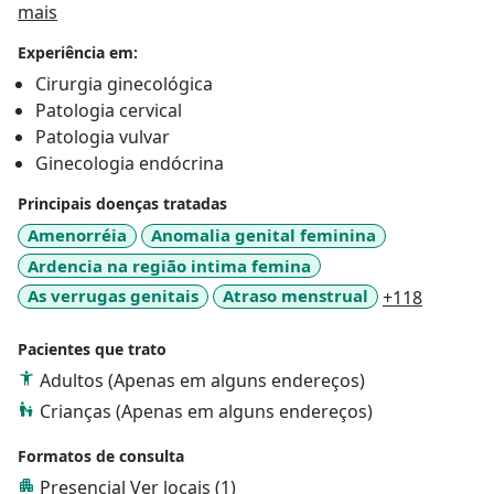
Sobre mim
mais
Experiência em:
Cirurgia ginecológica
Patologia cervical
Patologia vulvar
Ginecologia endócrina
Principais doenças tratadas
Amenorréia
Anomalia genital feminina
Ardencia na região intima femina
a11y_sr
As verrugas genitais
Atraso menstrual
+118
Pacientes que trato
Adultos (Apenas em alguns endereços)
Crianças (Apenas em alguns endereços)
Formatos de consulta
Presencial
Ver locais (1)