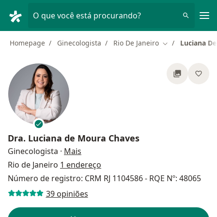
Men
O que você está procurando?
Homepage
Ginecologista
Rio De Janeiro
Luciana D
Mudar de cidad
Dra.
Luciana de Moura Chaves
sobre as especializações
Ginecologista
·
Mais
Rio de Janeiro
1 endereço
Número de registro: CRM RJ 1104586 - RQE Nº: 48065
39 opiniões