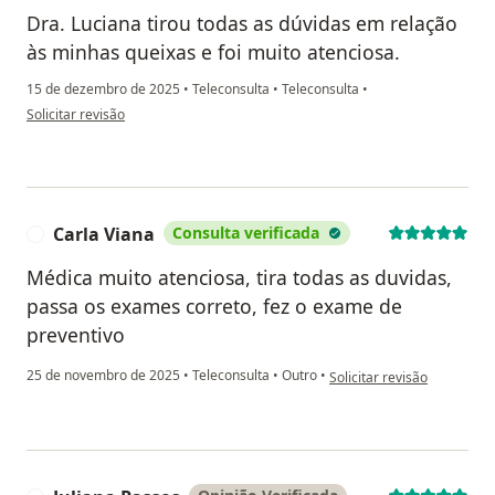
Dra. Luciana tirou todas as dúvidas em relação
às minhas queixas e foi muito atenciosa.
15 de dezembro de 2025
•
Teleconsulta
•
Teleconsulta
•
na opinião do utilizador Mariana Passaes
Solicitar revisão
Carla Viana
Consulta verificada
C
Médica muito atenciosa, tira todas as duvidas,
passa os exames correto, fez o exame de
preventivo
na opinião do utilizador Ca
25 de novembro de 2025
•
Teleconsulta
•
Outro
•
Solicitar revisão