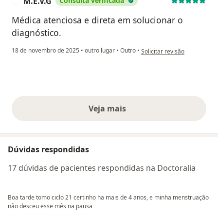
M.E.V.G
Consulta verificada
M
Médica atenciosa e direta em solucionar o
diagnóstico.
na opinião do utilizador M.E.
18 de novembro de 2025
•
outro lugar
•
Outro
•
Solicitar revisão
Veja mais
opiniões acima
Dúvidas respondidas
17 dúvidas de pacientes respondidas na Doctoralia
Boa tarde tomo ciclo 21 certinho ha mais de 4 anos, e minha menstruação
não desceu esse mês na pausa