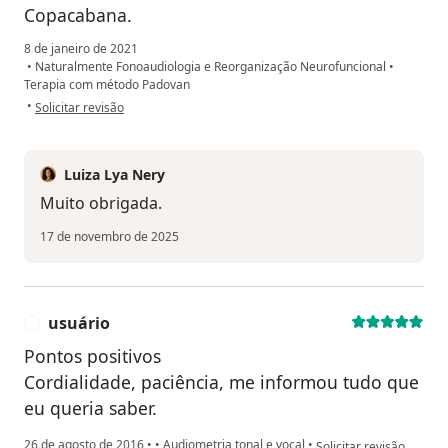
Copacabana.
8 de janeiro de 2021
•
Naturalmente Fonoaudiologia e Reorganização Neurofuncional
•
Terapia com método Padovan
na opinião do utilizador Natalia Ferrite
•
Solicitar revisão
Luiza Lya Nery
Muito obrigada.
17 de novembro de 2025
usuário
U
Pontos positivos
Cordialidade, paciência, me informou tudo que
eu queria saber.
na opinião do utilizador
26 de agosto de 2016
•
•
Audiometria tonal e vocal
•
Solicitar revisão