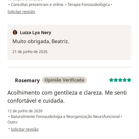
•
Consultas presenciais e online.
•
Terapia Fonoaudiológica
•
na opinião do utilizador Beatriz Caltabellotta
Solicitar revisão
Luiza Lya Nery
Muito obrigada, Beatriz.
21 de junho de 2026
Rosemary
Opinião Verificada
R
Acolhimento com gentileza e clareza. Me senti
confortável e cuidada.
12 de junho de 2026
•
Naturalmente Fonoaudiologia e Reorganização Neurofuncional
•
Outro
na opinião do utilizador Rosemary
•
Solicitar revisão