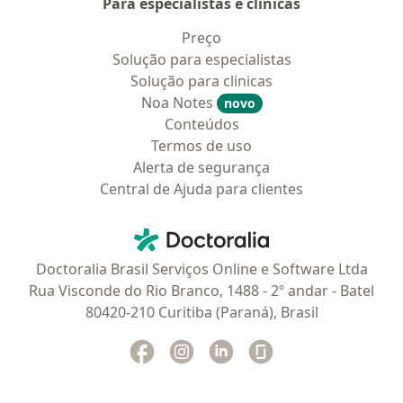
Para especialistas e clínicas
Preço
Solução para especialistas
Solução para clinicas
Noa Notes
novo
Conteúdos
Termos de uso
Alerta de segurança
Central de Ajuda para clientes
Contato
Doctoralia - Homepage
Doctoralia Brasil Serviços Online e Software Ltda
Rua Visconde do Rio Branco, 1488 - 2º andar - Batel
80420-210 Curitiba (Paraná), Brasil
Facebook
abre num novo separador
Instagram
abre num novo separador
Linkedin
abre num novo separad
Glassdoor
abre num novo se