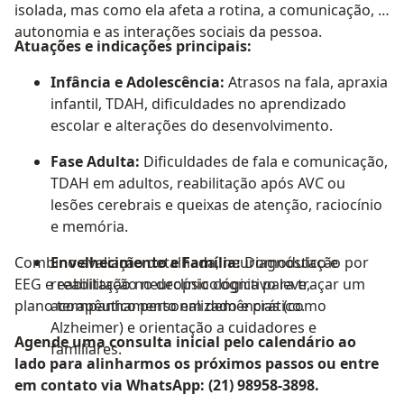
isolada, mas como ela afeta a rotina, a comunicação, a
autonomia e as interações sociais da pessoa.
Atuações e indicações principais:
Infância e Adolescência:
Atrasos na fala, apraxia
infantil, TDAH, dificuldades no aprendizado
escolar e alterações do desenvolvimento.
Fase Adulta:
Dificuldades de fala e comunicação,
TDAH em adultos, reabilitação após AVC ou
lesões cerebrais e queixas de atenção, raciocínio
e memória.
Combino avaliação detalhada, neuromodulação por
Envelhecimento e Família:
Diagnóstico e
EEG e reabilitação neuropsicológica para traçar um
reabilitação no declínio cognitivo leve,
plano terapêutico personalizado e prático.
acompanhamento em demências (como
Alzheimer) e orientação a cuidadores e
Agende uma consulta inicial pelo calendário ao
familiares.
lado para alinharmos os próximos passos ou entre
em contato via WhatsApp: (21) 98958-3898.