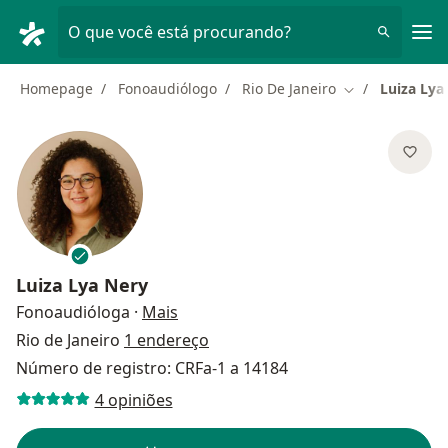
Men
O que você está procurando?
Homepage
Fonoaudiólogo
Rio De Janeiro
Luiza Lya
Mudar de cida
Luiza Lya Nery
sobre as especializações
Fonoaudióloga
·
Mais
Rio de Janeiro
1 endereço
Número de registro: CRFa-1 a 14184
4 opiniões