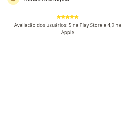
Agendar consulta
Enviar mensagem
Avaliação dos usuários: 5 na Play Store e 4,9 na
Apple
Pacientes fiéis
Pacientes deste especialista retornam para outras
consultas.
Experiência
Serviços
Consultórios
Planos d
Experiência
1
21
Formação
Planos de saúde aceitos
Médica.