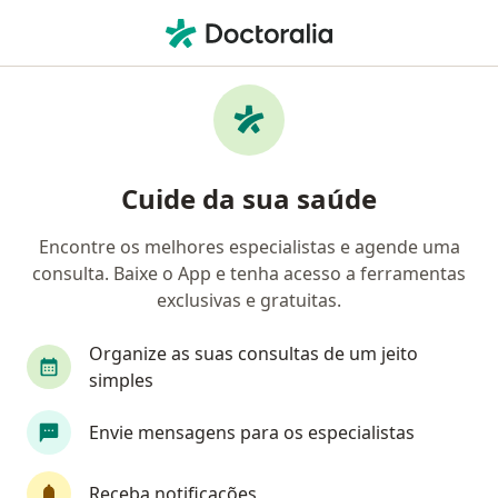
Men
O que você está procurando?
Homepage
Dermatologista
Rio De Janeiro
Marcela 
Mudar de cida
Cuide da sua saúde
Encontre os melhores especialistas e agende uma
consulta. Baixe o App e tenha acesso a ferramentas
exclusivas e gratuitas.
Dra.
Marcela Severo Lunardi
sobre as especializações
Dermatologista
·
Mais
Organize as suas consultas de um jeito
Rio de Janeiro
1 endereço
simples
Número de registro: CRM: 687952 RJ I RQE Nº: 26585
Envie mensagens para os especialistas
147 opiniões
Receba notificações